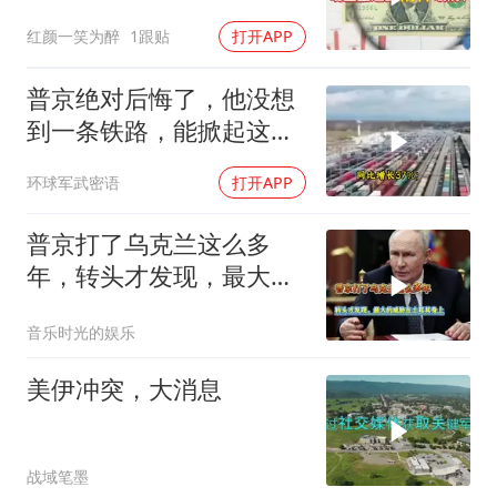
骂
红颜一笑为醉
1跟贴
打开APP
普京绝对后悔了，他没想
到一条铁路，能掀起这么
大的风浪，中亚格局彻底
环球军武密语
打开APP
改写
普京打了乌克兰这么多
年，转头才发现，最大的
威胁在土耳其身上
音乐时光的娱乐
美伊冲突，大消息
战域笔墨