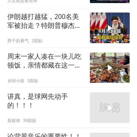
人生就是要简单
伊朗越打越猛，200名美
军被抬走？特朗普穆杰塔
巴开始集体明牌
胖子的勇气
2跟贴
周末一家人凑在一块儿吃
顿饭，亲情都藏在这一饭
一菜里
乡间小徐
5跟贴
讲真，是球网先动手
的！！！
新媒体
39跟贴
论背景音乐的重要性！！