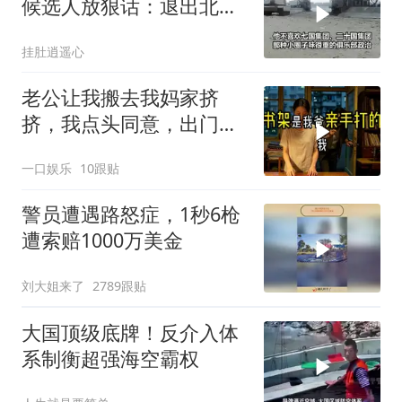
候选人放狠话：退出北
约，和中国合作
挂肚逍遥心
老公让我搬去我妈家挤
挤，我点头同意，出门时
顺手带走了3本房产证和2
一口娱乐
10跟贴
把车钥匙
警员遭遇路怒症，1秒6枪
遭索赔1000万美金
刘大姐来了
2789跟贴
大国顶级底牌！反介入体
系制衡超强海空霸权