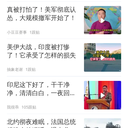
真被打怕了！美军彻底认
怂，大规模撤军开始了！
小豆豆赛事
1跟贴
美伊大战，印度被打惨
了！它承受了怎样的损失
抽象老谢
1跟贴
印尼这下好了，干干净
净，清清白白，一夜回到
了从前（3） (2)
我很乖
105跟贴
北约彻夜难眠，法国总统