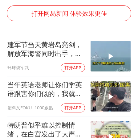
村民谈“梅姨”：叫的其实是“媒姨”
郑国霖回应去景区上班被保安拦下
打开网易新闻 体验效果更佳
感觉全东北都在等7号
东方甄选被判赔偿江小白30万元
建军节当天黄岩岛亮剑，
80后女柜员逆袭成4200亿银行副行长
解放军海警同时出手，菲
奋进开新局 实干挑大梁
律宾的挑衅该收场了
环球谈军武
打开APP
当年英语老师让你们学英
语跟害你们似的，我就是
吃了没有文化的亏
塑料叉FOKU
1000跟贴
打开APP
特朗普似乎难以控制情
绪，在白宫发出了大声咒