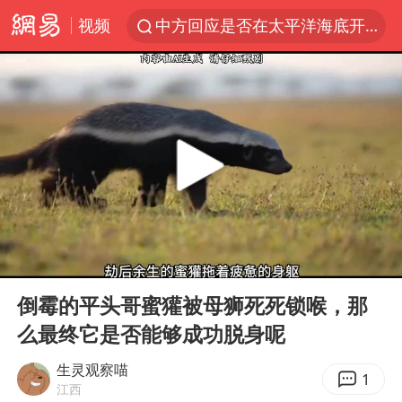
视频
中方回应是否在太平洋海底开采稀土
宇树科技发行价格150.80元/股
泰国一女公务员妆容引争议 本人回应
U17国足1分钟轰2球
外交部发言人就广岛核爆81周年等答记者问
贵州轮胎子公司获美国退税8136万
吉林一“温度计大楼”读数爆表
00:00
06:41
台风白海豚影响中国已成定局
Play
Ent
full
法国将禁止“未经同意的电话营销”
倒霉的平头哥蜜獾被母狮死死锁喉，那
么最终它是否能够成功脱身呢
27岁女子成组织卖淫集团主犯被通缉
我国编制完成新版全月地质图
生灵观察喵
1
江西