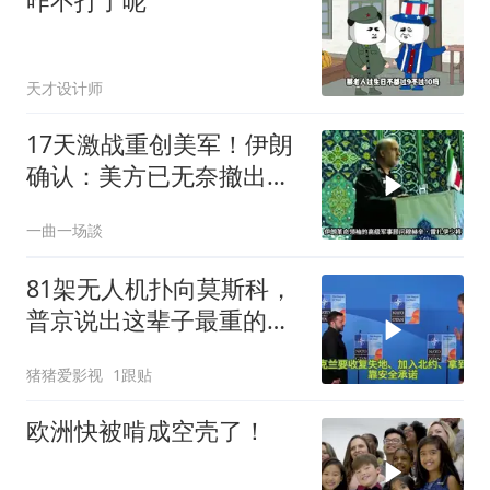
咋不打了呢
天才设计师
17天激战重创美军！伊朗
确认：美方已无奈撤出两
处军事基地
一曲一场談
81架无人机扑向莫斯科，
普京说出这辈子最重的一
句话
猪猪爱影视
1跟贴
欧洲快被啃成空壳了！