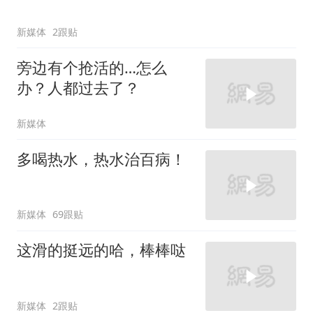
新媒体
2跟贴
旁边有个抢活的…怎么
办？人都过去了？
新媒体
多喝热水，热水治百病！
新媒体
69跟贴
这滑的挺远的哈，棒棒哒
新媒体
2跟贴