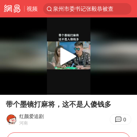
视频
泉州市委书记张毅恭被查
日本试射“战斧”导弹，国防部回应
“电影+”如何激发千亿级消费新活力？
东航：国内客票提前14天免费退改
台风白海豚中心风力增强
向鹏0-3不敌张本智和
百花奖开幕式
00:00
01:42
四川宜宾高县4.9级地震致1死
Play
Ent
full
广东雷州通报特教老师招聘违规事件
带个墨镜打麻将，这不是人傻钱多
“新疆阿勒泰八月能滑雪”不实
红颜爱追剧
0
河南
刘国正说向鹏打得很窝囊