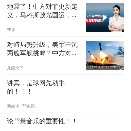
地震了！中方对菲更新定
义，马科斯败光国运，还
剩19万亿债务未还
戎评
对峙局势升级，美军击沉
两艘军舰挑衅？中方对美
亮出“杀手锏”
龙隐天下
讲真，是球网先动手
的！！！
新媒体
39跟贴
论背景音乐的重要性！！