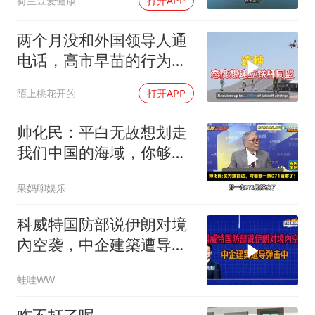
荷兰豆爱健康
打开APP
两个月没和外国领导人通
电话，高市早苗的行为让
日本媒体不解
陌上桃花开的
打开APP
帅化民：平白无故想划走
我们中国的海域，你够格
吗？
果妈聊娱乐
科威特国防部说伊朗对境
內空袭，中企建築遭导弹
击中｜介文汲.谢寒冰.张
蛙哇WW
延廷｜辣晚报20260806