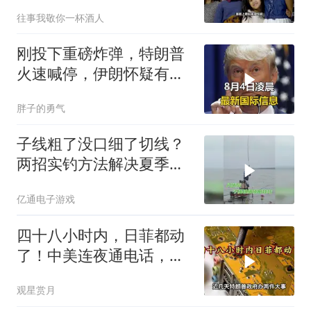
往事我敬你一杯酒人
刚投下重磅炸弹，特朗普
火速喊停，伊朗怀疑有
诈，美国发撤侨警告
胖子的勇气
子线粗了没口细了切线？
两招实钓方法解决夏季难
题
亿通电子游戏
四十八小时内，日菲都动
了！中美连夜通电话，特
朗普不怕一万就怕万一
观星赏月