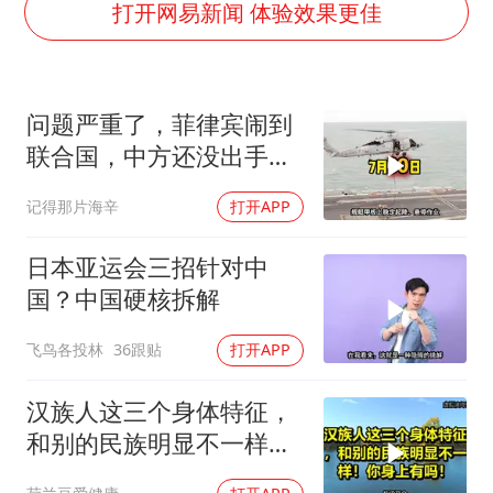
我国外贸延续良好增长态势
打开网易新闻 体验效果更佳
陈幸同晋级WTT横滨冠军赛8强
国防部：中国军队坚决反制任何闹海挑衅图谋
问题严重了，菲律宾闹到
宇树科技中一签需缴款7.54万元
联合国，中方还没出手，
两名乘客在飞机上因调节座椅起冲突
东盟两国先出手了
记得那片海辛
打开APP
女儿为争财产堵门阻挠父亲出殡
今日立秋你咬秋了吗
日本亚运会三招针对中
“今天得有40℃了吧 为啥还不预警”
国？中国硬核拆解
夯实基础开新局
飞鸟各投林
36跟贴
打开APP
汉族人这三个身体特征，
和别的民族明显不一样！
你身上有吗！