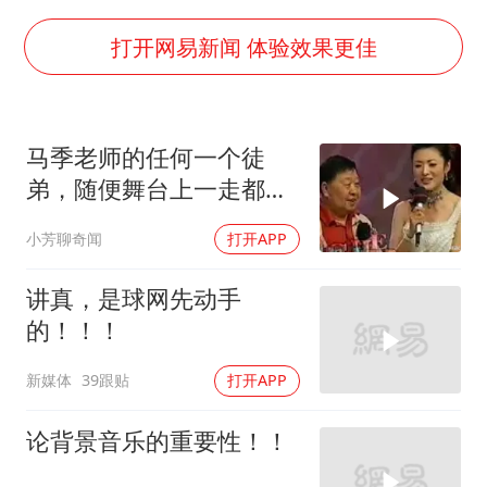
国防部：中国军队坚决反制任何闹海挑衅图谋
百花奖开幕式
打开网易新闻 体验效果更佳
广东雷州通报特教老师招聘违规事件
两名乘客在飞机上因调节座椅起冲突
马季老师的任何一个徒
女儿为争财产堵门阻挠父亲出殡
弟，随便舞台上一走都得
夯实基础开新局
是相声艺术家[赞]
小芳聊奇闻
打开APP
讲真，是球网先动手
的！！！
新媒体
39跟贴
打开APP
论背景音乐的重要性！！