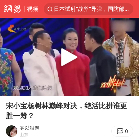
视频
日本试射“战斧”导弹，国防部回应
东航：国内客票提前14天免费退改
台风白海豚中心风力增强
向鹏0-3不敌张本智和
四川宜宾市高县4.9级地震致1人死亡
超颖电子拟投资20.86亿建设新项目
“新疆阿勒泰八月能滑雪”不实
00:00
03:30
刘国正说向鹏打得很窝囊
Play
Ent
full
我国外贸延续良好增长态势
宋小宝杨树林巅峰对决，绝活比拼谁更
胜一筹？
陈幸同晋级WTT横滨冠军赛8强
宇树科技中一签需缴款7.54万元
雾以泪聚i
0
山东