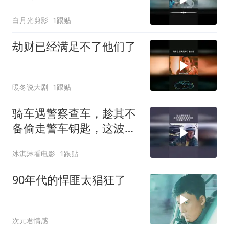
白月光剪影
1跟贴
劫财已经满足不了他们了
暖冬说大剧
1跟贴
骑车遇警察查车，趁其不
备偷走警车钥匙，这波操
作太秀了
冰淇淋看电影
1跟贴
90年代的悍匪太猖狂了
次元君情感