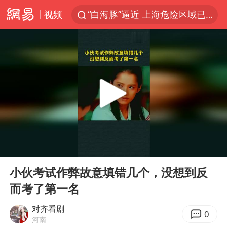
视频
“白海豚”逼近 上海危险区域已转移3.03万人
“伊斯兰版北约”出现
2026年7月份居民消费价格同比上涨0.5%
“白海豚”最新位置公布
上海大部迎大暴雨
渤海首个千亿方大气田Ⅰ期全面投产
以军士兵把枪口对准中国记者
00:00
00:57
白海豚在海上打了个结
Play
Ent
full
方桃子代言广告视频已下架
小伙考试作弊故意填错几个，没想到反
而考了第一名
外国游客的“中国游三件套”火了
浙江海域将现5到8米巨浪到狂浪
对齐看剧
0
河南