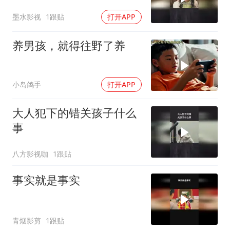
墨水影视
1跟贴
打开APP
养男孩，就得往野了养
小岛鸽手
打开APP
大人犯下的错关孩子什么
事
八方影视咖
1跟贴
事实就是事实
青烟影剪
1跟贴