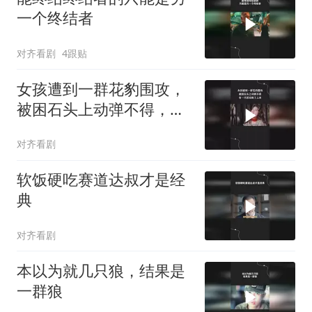
一个终结者
对齐看剧
4跟贴
女孩遭到一群花豹围攻，
被困石头上动弹不得，有
一只甚至爬了上来
对齐看剧
软饭硬吃赛道达叔才是经
典
对齐看剧
本以为就几只狼，结果是
一群狼