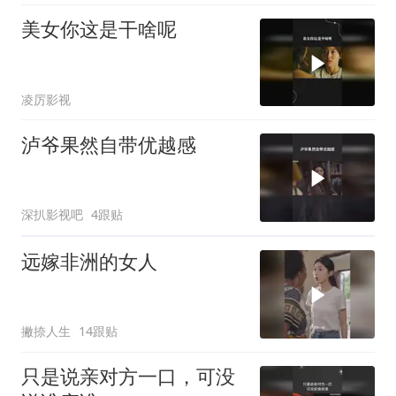
美女你这是干啥呢
凌厉影视
泸爷果然自带优越感
深扒影视吧
4跟贴
远嫁非洲的女人
撇捺人生
14跟贴
只是说亲对方一口，可没