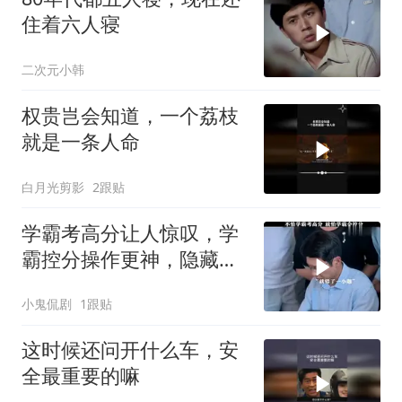
住着六人寝
二次元小韩
权贵岂会知道，一个荔枝
就是一条人命
白月光剪影
2跟贴
学霸考高分让人惊叹，学
霸控分操作更神，隐藏实
力太可怕
小鬼侃剧
1跟贴
这时候还问开什么车，安
全最重要的嘛