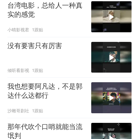
台湾电影，总给人一种真
实的感觉
小晴影视君
1跟贴
没有要害只有厉害
倾听看影视
1跟贴
我也想要阿凡达，不是郭
达什么达都行
沙雕哥剧社
1跟贴
那年代吹个口哨就能当流
氓判