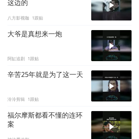
这边的
八方影视咖
1跟贴
大爷是真想来一炮
阿缸追剧
1跟贴
辛苦25年就是为了这一天
泠泠剪辑
1跟贴
福尔摩斯都看不懂的连环
案