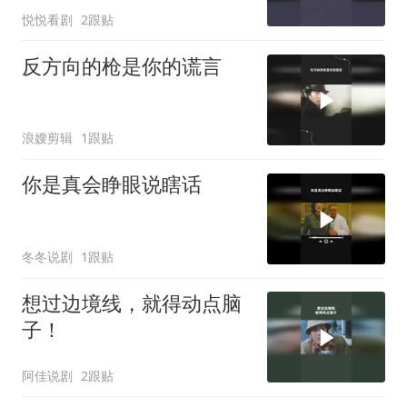
悦悦看剧
2跟贴
反方向的枪是你的谎言
浪嫂剪辑
1跟贴
你是真会睁眼说瞎话
冬冬说剧
1跟贴
想过边境线，就得动点脑
子！
阿佳说剧
2跟贴