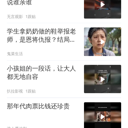
说谁亲谁
无言观影
1跟贴
学生拿奶奶做的鞋举报老
师，是恩将仇报？结局太
解气！
鬼菜生活
小孩姐的一段话，让大人
都无地自容
扒拉影视
1跟贴
那年代肉票比钱还珍贵