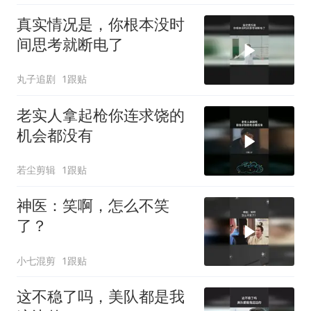
真实情况是，你根本没时
间思考就断电了
丸子追剧
1跟贴
老实人拿起枪你连求饶的
机会都没有
若尘剪辑
1跟贴
神医：笑啊，怎么不笑
了？
小七混剪
1跟贴
这不稳了吗，美队都是我