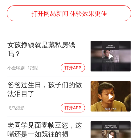
河南警方公开征集黑恶犯罪线索
谢霆锋演唱会隔空祝王菲生日快乐
打开网易新闻 体验效果更佳
辽宁省深化扫黑除恶专项斗争
一周大涨超7% 金价为何突然上涨
女孩挣钱就是藏私房钱
央视新主播李秋莹孙亚鹏亮相
吗？
构建更高水平的全民健身公共服务体系
小金聊剧
1跟贴
打开APP
爸爸过生日，孩子们的做
法泪目了
飞鸟潜影
打开APP
老同学见面零帧互怼，这
嘴还是一如既往的损