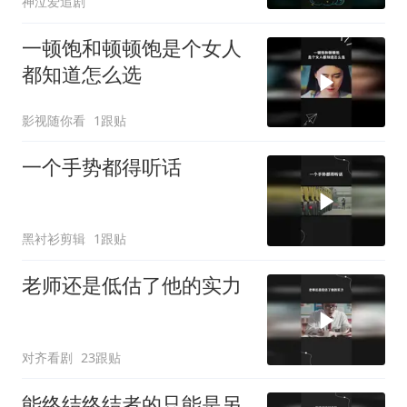
神泣爱追剧
一顿饱和顿顿饱是个女人
都知道怎么选
影视随你看
1跟贴
一个手势都得听话
黑衬衫剪辑
1跟贴
老师还是低估了他的实力
对齐看剧
23跟贴
能终结终结者的只能是另