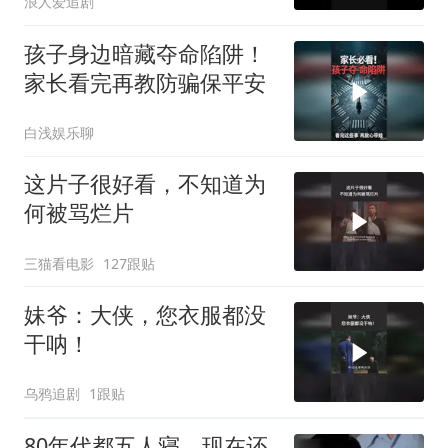
浪人爱追剧
孩子身边暗藏夺命陷阱！
家长看完再教防骗保平安
白浅娱乐聊
这片子很好看，不知道为
何被骂烂片
三猫看电影
127跟贴
妹爷：大侠，您衣服都没
干呐！
乌鸦追剧
1跟贴
80年代都五人寝，现在还