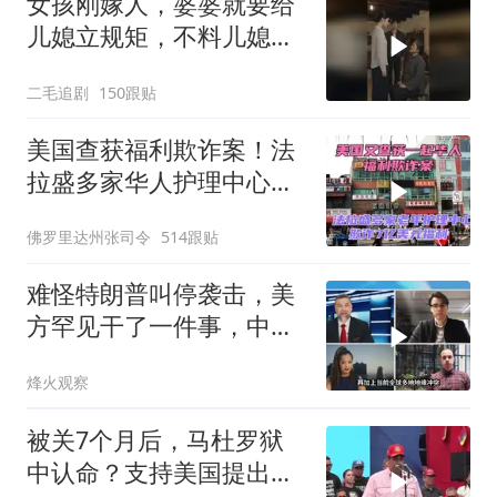
女孩刚嫁人，婆婆就要给
儿媳立规矩，不料儿媳不
是好惹的！
二毛追剧
150跟贴
美国查获福利欺诈案！法
拉盛多家华人护理中心欺
诈7亿美元福利！
佛罗里达州张司令
514跟贴
难怪特朗普叫停袭击，美
方罕见干了一件事，中方
智库预测有事发生
烽火观察
被关7个月后，马杜罗狱
中认命？支持美国提出的