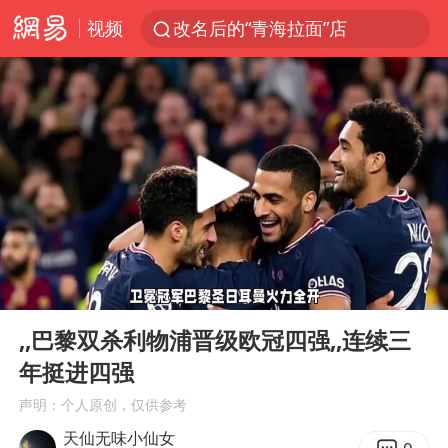
视频
改名后的“青海拉面”店
俄称欧洲若想和平解决冲突应停止援乌
台军“汉光秀”开场闹剧多
泸溪河：桃酥吃出金属牙冠视频不实
泰国枪击案已致2死 枪手仍藏学校附近
1岁宝宝碰坏纸巾盒 宝妈被索赔924元
男子结婚8年3个女儿均非亲生
00:00
01:26
台风白海豚逼近 暴雨大暴雨来袭
Play
Ent
full
“空调24小时开着更省电”不实
,,巴黎双杀利物浦晋级欧冠四强,,连续三
年挺进四强
男子杀人后逃进深山21年活得像野人
声明：个人原创，仅供参考
985博士后被曝在妻子孕期出轨后续
天仙无味小仙女