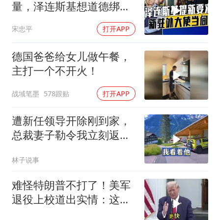
量，泽连斯基想道德绑架
援乌国，黔驴技穷
宋忠平
打开APP
德国爸爸给女儿做午餐，
主打一个不开火！
战域笔墨
578跟贴
打开APP
遭新任领导开除刚到家，
总裁妻子勒令我立刻返
岗，我直言她无权命令我
林子说事
难怪特朗普不打了！美军
退役上校道出实情：这场
仗美国已经输了