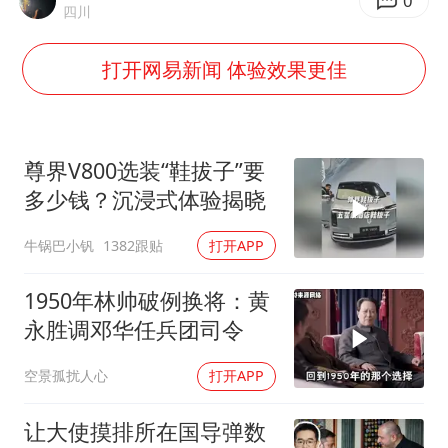
公司“上四休三”但要降薪1000元
0
四川
47岁妈妈突然产女 26岁女儿：很震惊
打开网易新闻 体验效果更佳
97岁英国奶奶飞上天再破吉尼斯纪录
OpenAI为免费用户升级GPT-5.6 Luna
“中国蔬菜之乡”最高温达41.8℃
尊界V800选装“鞋拔子”要
如何把百年大党建设得更加坚强有力？
多少钱？沉浸式体验揭晓
牛锅巴小钒
1382跟贴
打开APP
1950年林帅破例换将：黄
永胜调邓华任兵团司令
空景孤扰人心
打开APP
让大使摸排所在国导弹数