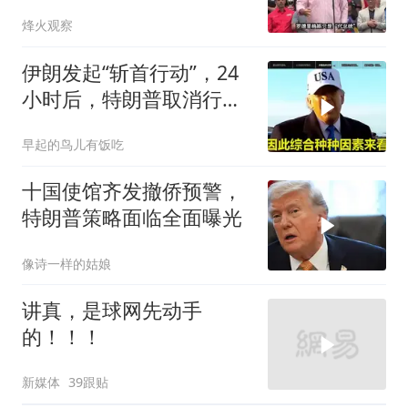
主张，委风向已变
烽火观察
伊朗发起“斩首行动”，24
小时后，特朗普取消行
动？美开始撤侨
早起的鸟儿有饭吃
十国使馆齐发撤侨预警，
特朗普策略面临全面曝光
像诗一样的姑娘
讲真，是球网先动手
的！！！
新媒体
39跟贴