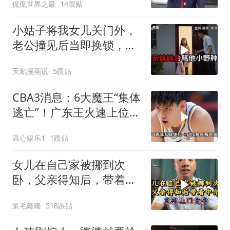
侃侃世界之最
14跟贴
小姑子将我女儿关门外，
老公撞见后当即换锁，将
她行李扔门外
天鹅漫画说
5跟贴
CBA3消息：6大魔王“集体
逃亡”！广东王火速上位，
王牌锋线回归
温心娱乐1
1跟贴
女儿在自己家被挪到次
卧，父亲得知后，带着中
介直接上门卖房
呆毛隆隆
518跟贴