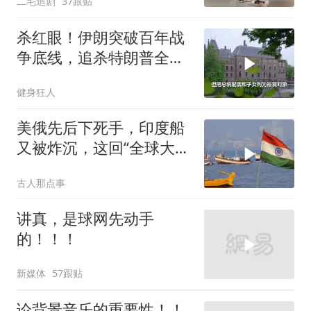
二毛追剧
37跟贴
杀红眼！伊朗突破百年战
争底线，追杀特朗普全
家，血债必须血偿？
健身狂人
美俄先后下死手，印度船
又被炸沉，这回“全球大
国”的面具彻底挂不住了
古人那点事
讲真，是球网先动手
的！！！
新媒体
57跟贴
论背景音乐的重要性！！