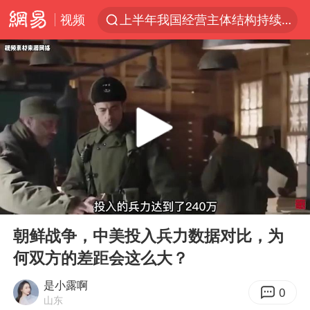
视频
上半年我国经营主体结构持续优化
上海有出现龙卷潜势
上海全域长途客运班次全部停运
白海豚10级风圈
《披荆斩棘2026》阵容官宣
王艺迪无缘横滨赛决赛
上海暴雨红色预警
00:00
04:09
国足U17与阿森纳决赛取消 并列冠军
Play
Ent
full
1枚就能让航母瘫痪 轰-6J实力有多强
朝鲜战争，中美投入兵力数据对比，为
何双方的差距会这么大？
上门女婿出轨女邻居多年被判重婚罪
王艺迪2-4不敌张本美和止步4强
是小露啊
0
山东