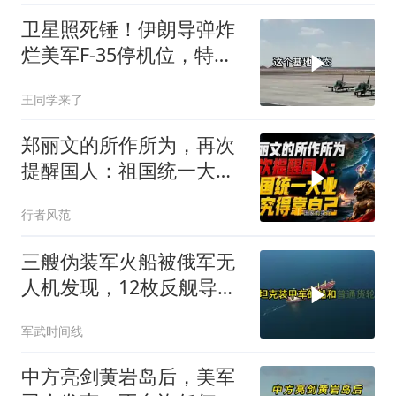
卫星照死锤！伊朗导弹炸
烂美军F-35停机位，特朗
普这回真兜不住了
王同学来了
郑丽文的所作所为，再次
提醒国人：祖国统一大
业，终究得靠自己！
行者风范
三艘伪装军火船被俄军无
人机发现，12枚反舰导弹
送入海底，乌军后勤命脉
军武时间线
遭重锤
中方亮剑黄岩岛后，美军