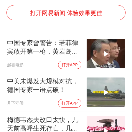
韩国检察官，“死”于2026
于东来直播和胖东来核心团队开会
打开网易新闻 体验效果更佳
2025年小学教师减少13.19万
泰国：高度重视中国游客旅游体验
中国专家曾警告：若菲律
上海大部迎大暴雨
宾敢开第一枪，黄岩岛填
《龙餐馆》 冲奖
岛就是其灭顶之灾
起喜电影
打开APP
构建更高水平的全民健身公共服务体系
中美未爆发大规模对抗，
德国专家一语点破！
月下守候
打开APP
梅德韦杰夫改口太快，几
天前高呼生死存亡，几天