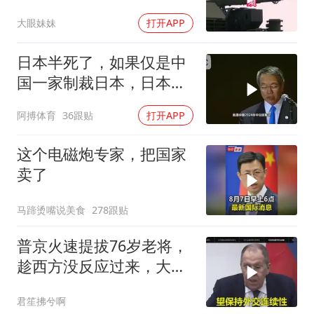
后又换了一个说法
大眼妹妹
打开APP
日本半死了，如果仅是中
国一家制裁日本，日本可
能还剩一口气
阿搏体育
36跟贴
打开APP
这个电磁炮专家，把国家
卖了
马蹄烫嘴说美食
278跟贴
普京火速提拔76岁老将，
趁西方没反应过来，大鹅
外交要动真格了
君笙拂兮啊