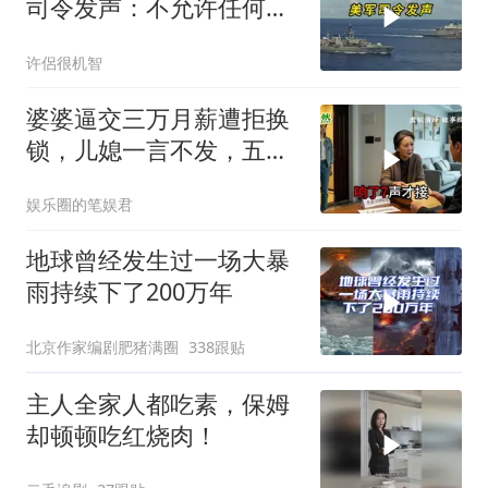
司令发声：不允许任何国
家主宰印太
许侶很机智
婆婆逼交三万月薪遭拒换
锁，儿媳一言不发，五天
后丈夫收传票
娱乐圈的笔娱君
地球曾经发生过一场大暴
雨持续下了200万年
北京作家编剧肥猪满圈
338跟贴
主人全家人都吃素，保姆
却顿顿吃红烧肉！