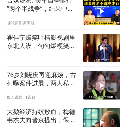
台媒观察: 美军自夸能打
“两个半战争”，结果中东
这一仗，连半个都兜不住
邮轮摄影师阿嗵
翟佳宁爆笑吐槽影视剧里
东北人设，句句爆梗笑点
密集，这段建
76岁刘晓庆再迎麻烦，古
柯曝案件进展，两人私密
事仅是冰山一角
豫人说娱
1跟贴
大鹅经济持续放血，梅德
韦杰夫向普京提出，保住