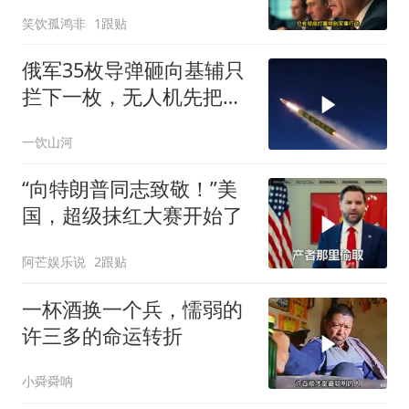
国家的唯一办法
笑饮孤鸿非
1跟贴
俄军35枚导弹砸向基辅只
拦下一枚，无人机先把爱
国者耗干了，泽连斯基的
一饮山河
秋天反攻成了笑话
“向特朗普同志致敬！”美
国，超级抹红大赛开始了
阿芒娱乐说
2跟贴
一杯酒换一个兵，懦弱的
许三多的命运转折
小舜舜呐