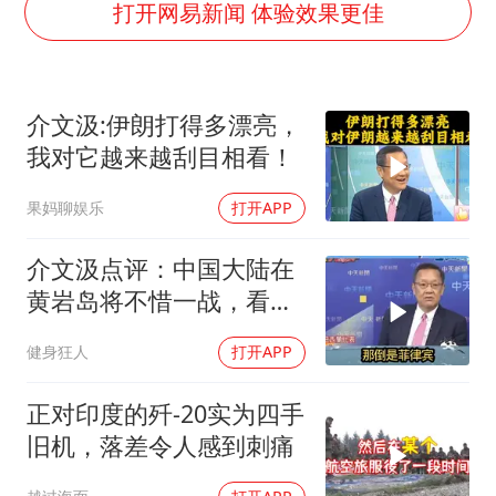
男子结婚8年3个女儿都不是亲生
打开网易新闻 体验效果更佳
NBA传奇教练老尼尔森去世
手机真会“偷听”我们说话吗
介文汲:伊朗打得多漂亮，
轰-6K到底是不是战略轰炸机
我对它越来越刮目相看！
“皋”在低处
果妈聊娱乐
打开APP
面对面丨蔡磊：与渐冻症抗争 纵使不敌 也不屈服
加沙约14万栋建筑被完全摧毁
介文汲点评：中国大陆在
从科技创新看开局起步的时与势
黄岩岛将不惜一战，看你
菲律宾怎么做！
健身狂人
打开APP
正对印度的歼-20实为四手
旧机，落差令人感到刺痛