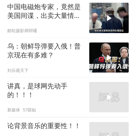
中国电磁炮专家，竟然是
美国间谍，出卖大量情
报，让国家损失惨重
邮轮摄影师阿嗵
乌：朝鲜导弹要入俄！普
京现在有多难？
刘乐观天下
讲真，是球网先动手
的！！！
新媒体
57跟贴
论背景音乐的重要性！！