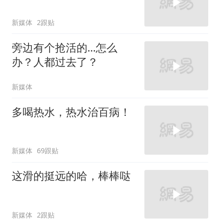
新媒体
2跟贴
旁边有个抢活的…怎么
办？人都过去了？
新媒体
多喝热水，热水治百病！
新媒体
69跟贴
这滑的挺远的哈，棒棒哒
新媒体
2跟贴