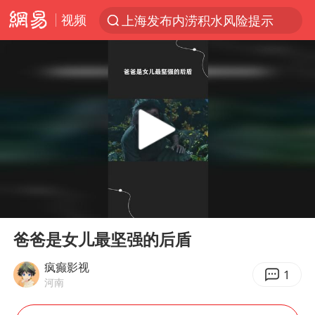
视频
上海发布内涝积水风险提示
台风“白海豚”登陆 各地各部门全力应对
江苏昆山升级发布暴雨红警
白海豚会重现杜苏芮强度吗
人形机器人第一股
中国女篮热身赛再胜尼日利亚女篮
上海地铁4条线路全线停运
00:00
03:36
宇树申购 中一签有望赚20万元
Play
Ent
full
白海豚路径图
爸爸是女儿最坚强的后盾
白海豚可深入内陆制造大范围风雨
疯癫影视
1
河南
推研发找资金只为自救？蔡磊回应