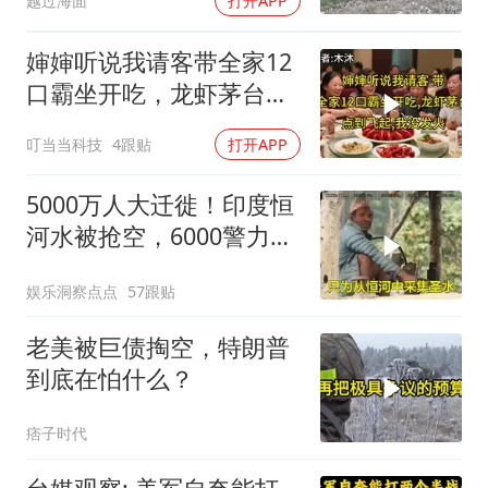
越过海面
打开APP
婶婶听说我请客带全家12
口霸坐开吃，龙虾茅台点
到飞起，我没发
叮当当科技
4跟贴
打开APP
5000万人大迁徙！印度恒
河水被抢空，6000警力全
员戒备！
娱乐洞察点点
57跟贴
老美被巨债掏空，特朗普
到底在怕什么？
痞子时代