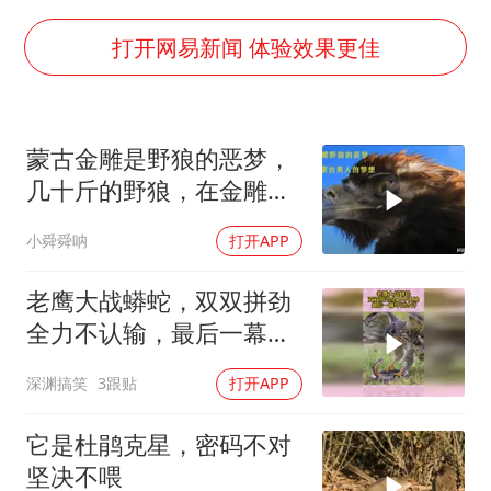
酒店花洒现排泄物住客索赔遭拒
杭州全市有序停课
打开网易新闻 体验效果更佳
夏日经济乘“热”而上 消费市场向“新”而行
36岁男演员成景区NPC后人气爆棚
蒙古金雕是野狼的恶梦，
新疆优化调整景区内自驾服务费
几十斤的野狼，在金雕爪
检测列车撞人致11死2伤 涉事单位被罚
下只是一道菜
小舜舜呐
打开APP
宇树王兴兴被问了360多个问题
乐享全民健身 共筑健康中国
老鹰大战蟒蛇，双双拼劲
全力不认输，最后一幕吓
出冷汗
深渊搞笑
3跟贴
打开APP
它是杜鹃克星，密码不对
坚决不喂