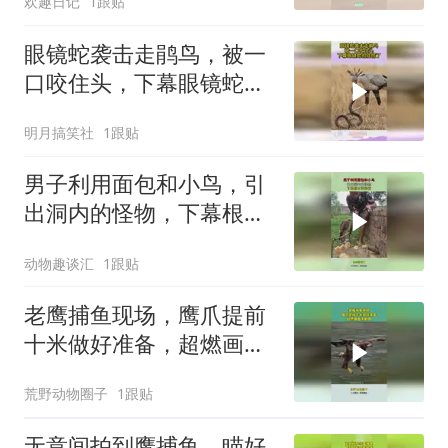
欢趣日记
1跟贴
眼镜蛇袭击走鹃鸟，被一
口咬住头，下幕眼镜蛇彻
底慌了
明月搞笑社
1跟贴
男子利用面包和小鸟，引
出洞内的怪物，下幕根本
没眼看
动物趣谈汇
1跟贴
老鹰捕鱼现场，鹰爪提前
十米做好准备，超燃画面
太刺激！
荒野动物圈子
1跟贴
无意间拍到鹰捕鱼，瞄好