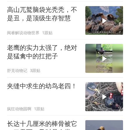
高山兀鹫脑袋光秃秃，不
是丑，是顶级生存智慧
闽睿解说动物世界
1跟贴
老鹰的实力太强了，绝对
是猛禽中的扛把子
舒克动物记
3跟贴
夹缝中求生的幼鸟老四！
疯狂动物园啊
1跟贴
长达十几厘米的棒骨被它