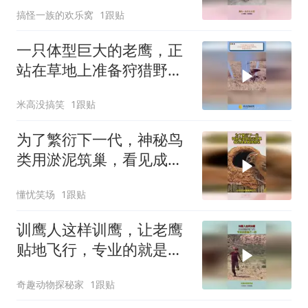
搞怪一族的欢乐窝
1跟贴
一只体型巨大的老鹰，正
站在草地上准备狩猎野
免，却被游隼袭击
米高没搞笑
1跟贴
为了繁衍下一代，神秘鸟
类用淤泥筑巢，看见成果
直接惊呆
懂忧笑场
1跟贴
训鹰人这样训鹰，让老鹰
贴地飞行，专业的就是不
一样！
奇趣动物探秘家
1跟贴