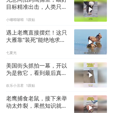
目标精准出击，人类只能
仿生不可能达到！
小嘟嘚啵嘚
1跟贴
遇上老鹰直接摆烂！这只
大雁靠“装死”能绝地求生
吗？
七夏光
美国街头抓拍一幕，开以
为是救它，看到最后真相
了
欢乐小丑君
1跟贴
老鹰捕食老鼠，接下来举
动太炸裂，果然知识就是
力量！