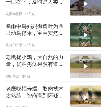
一口吞下，及时是人类腿
骨那么粗壮的骨头也能生
笑栗动物园
15跟贴
吞
暴雨中鸟妈妈衔树叶为四
只幼鸟撑伞，宝宝安然入
梦
吃货的分享
26跟贴
老鹰捉小鸡，大自然的力
量，优胜劣汰果然有道
理！
趣闪萌记
1跟贴
老鹰吃福寿螺，取肉技术
太熟练，智商高到怀疑是
人假扮的！