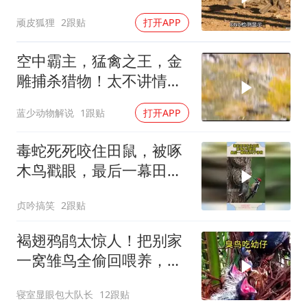
顽皮狐狸
2跟贴
打开APP
空中霸主，猛禽之王，金
雕捕杀猎物！太不讲情面
了！
蓝少动物解说
1跟贴
打开APP
毒蛇死死咬住田鼠，被啄
木鸟戳眼，最后一幕田鼠
终于得救
贞吟搞笑
2跟贴
褐翅鸦鹃太惊人！把别家
一窝雏鸟全偷回喂养，自
家宝宝幸福又暖心
寝室显眼包大队长
12跟贴