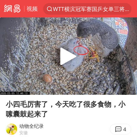
视频
WTT横滨冠军赛国乒女单三将晋级四强
光影经济撬动暑期消费新蓝海
陈思诚零点晒照为佟丽娅庆生
郑丽文：台湾从来没有“独立”过
商场现钱学森巨幅海报 负责人回应
几元成本的AI广告导致千万市值蒸发
情侣在平潭拍日出时坠崖致一死一伤
00:00
03:58
老挝国会主席赛宋蓬逝世
Play
Ent
full
购飞机票7分钟后退票被扣2022元
小四毛厉害了，今天吃了很多食物，小
嗉囊鼓起来了
白海豚将正面袭击贯穿浙江
酒店回应车内过夜被收150元
动物全纪录
4
安徽