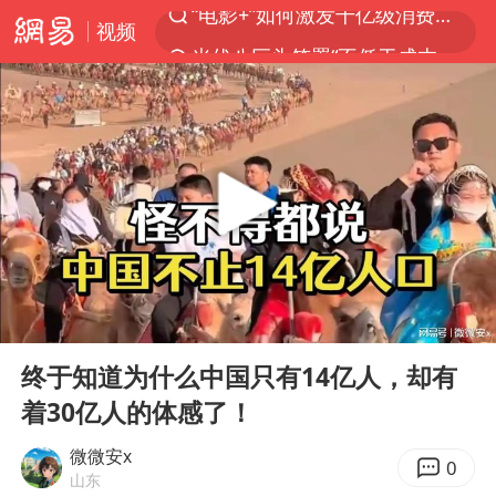
视频
光伏八巨头签署“不低于成本价”倡议
泰国初中生饮弹自尽前开了26枪
预计“白海豚”明晚将在浙江舟山到福建福鼎一带沿海登陆
用AI造出新病毒意味着什么
实时追踪台风白海豚
美股创4月份以来最大单周涨幅
俄黑客称掌握北约直接参与袭俄证据
00:00
04:59
王宝强回应首次提名百花影帝
Play
Ent
full
终于知道为什么中国只有14亿人，却有
泰国校园枪击事件已致8死30余伤
着30亿人的体感了！
王虹邓煜的同学获统计学界诺贝尔奖
微微安x
胡彦斌获《歌手2026》歌王
0
山东