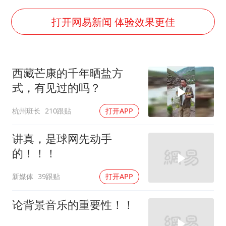
“中国蔬菜之乡”最高温达41.8℃
打开网易新闻 体验效果更佳
美参院通过一项对俄能源领域制裁法案
2名小孩玩手机低头幅度近乎折叠
福建省泉州市委书记张毅恭接受纪律审查和监察调查
西藏芒康的千年晒盐方
79岁老人被城管撞倒后离世案一审开庭
式，有见过的吗？
夯实基础开新局
杭州班长
210跟贴
打开APP
讲真，是球网先动手
的！！！
新媒体
39跟贴
打开APP
论背景音乐的重要性！！