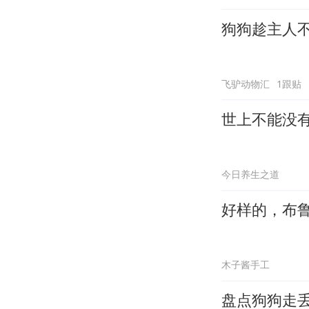
狗狗趁主人
飞驴动物汇
1跟贴
世上不能没
今日养生之道
好样的，布
木子酱手工
盘点狗狗走