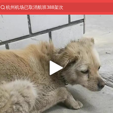
杭州机场已取消航班388架次
中国籍豪华游艇富商之子在泰国被杀
王艺迪无缘横滨赛决赛
浙江省委书记王浩再调度：该停下的坚决停下来，让
《披荆斩棘2026》阵容官宣
中国第1高楼阻尼器摆动明显
国足U17与阿森纳决赛取消 并列冠军
《龙餐馆》 冲奖
上门女婿出轨女邻居多年被判重婚罪
2025年小学教师减少13.19万
女子发现前夫婚内与第三者育子