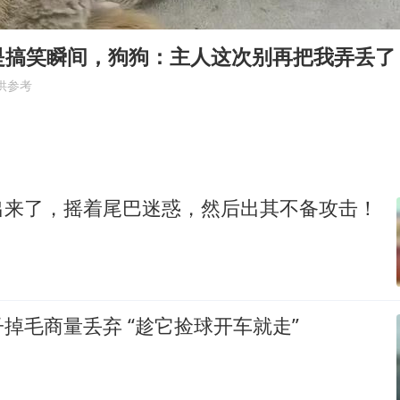
以军士兵把枪口对准中国记者
笔试第一被劝弃考涉事副校长被撤职
是搞笑瞬间，狗狗：主人这次别再把我弄丢了
构建更高水平的全民健身公共服务体系
供参考
萌娃帮爷爷脱玉米 卖力干活超可爱
灌溉水坝被隔成鱼塘 村民投诉20余年
奋力开创中国式现代化建设新局面
出来了，摇着尾巴迷惑，然后出其不备攻击！
掉毛商量丢弃 “趁它捡球开车就走”