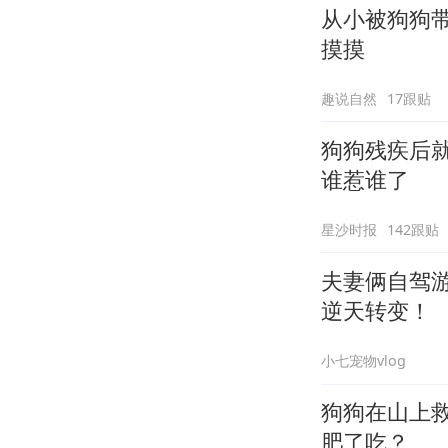
从小被狗狗
摸摸
趣说自然
17跟贴
狗狗残疾后
谁惹谁了
星沙时报
142跟贴
夫妻俩自驾
逆天转变！
小七宠物vlog
狗狗在山上
肥了吃？