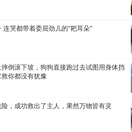
 连哭都带着委屈劲儿的“耙耳朵”
上摔倒滚下坡，狗狗直接跑过去试图用身体挡
它救你都没有犹豫
危险，成功救出了主人，果然万物皆有灵