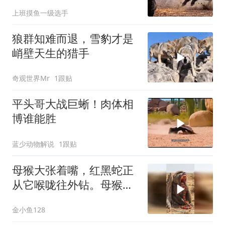
上班摸鱼一级选手
狼群知难而退，雪豹才是
峭壁天生的猎手
奇观世界Mr
1跟贴
平头哥大战巨蜥！肉体相
博谁能胜
蓝少动物解说
1跟贴
母猴大张着嘴，红黑蛇正
从它喉咙往外钻。母猴表
情痛苦，双手掐着
金小鱼128