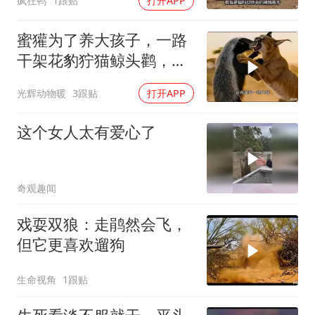
疯狂鸭
1跟贴
打开APP
蜜獾为了养大孩子，一路
干架花豹狞猫鲸头鹳，养
孩子太费妈了
光辉动物暖
3跟贴
打开APP
这个女人太有爱心了
奇观趣闻
戏耍双狼：走鹃然会飞，
但它更喜欢遛狗
生命视角
1跟贴