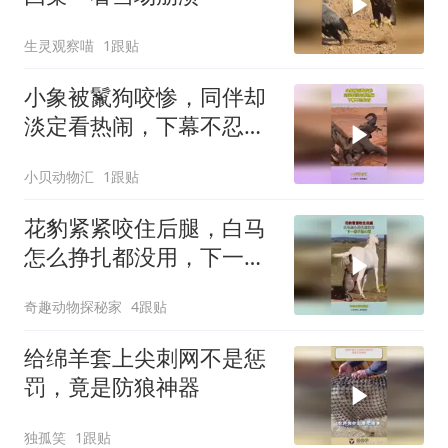
生灵观察喵
1跟贴
小象被鬣狗咬惨，同伴却
淡定看热闹，下幕不忍心
看
小贝动物汇
1跟贴
花豹紧紧咬住后腿，白马
怎么挣扎都没用，下一幕
不忍心看
奇趣动物探秘家
4跟贴
给绵羊套上尖刺网不是惩
罚，竟是防狼神器
独孤笑
1跟贴