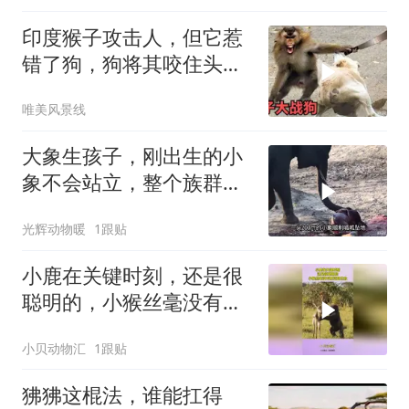
印度猴子攻击人，但它惹
错了狗，狗将其咬住头部
狠狠甩来甩去太惨
唯美风景线
大象生孩子，刚出生的小
象不会站立，整个族群帮
助小象重获新生
光辉动物暖
1跟贴
小鹿在关键时刻，还是很
聪明的，小猴丝毫没有察
觉到危险
小贝动物汇
1跟贴
狒狒这棍法，谁能扛得