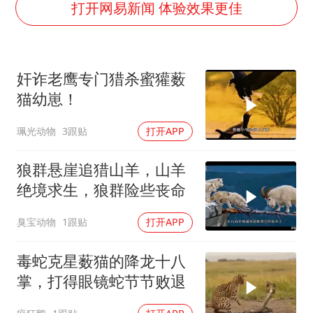
我国编制完成新版全月地质图
打开网易新闻 体验效果更佳
深圳地面沉降致车辆损坏系谣言
外交部发言人就广岛核爆81周年等答记者问
奸诈老鹰专门猎杀蜜獾薮
中国“五箭齐发”反制美国
猫幼崽！
首次证实！“胶球”存在
珮光动物
3跟贴
打开APP
感觉全东北都在等7号
泰国一女公务员妆容引争议 本人回应
狼群悬崖追猎山羊，山羊
奋进开新局 实干挑大梁
绝境求生，狼群险些丧命
臭宝动物
1跟贴
打开APP
毒蛇克星薮猫的降龙十八
掌，打得眼镜蛇节节败退