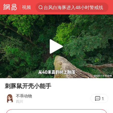
视频
台风白海豚进入48小时警戒线
以“新”破局 首发经济点亮城市消费活力
佛得角门将亮相智利俱乐部主场
中方回应是否在太平洋海底开采稀土
台风白海豚影响中国已成定局
看守所辅警收受10万获刑1年
U17国足1分钟轰2球
00:00
02:46
宇树科技发行价格150.80元/股
Play
Ent
full
今年已有4位周星驰电影配角去世
刺豚鼠开壳小能手
五粮液渠道价一箱上涨近百元
不乖动物
1
四川
法国将禁止“未经同意的电话营销”