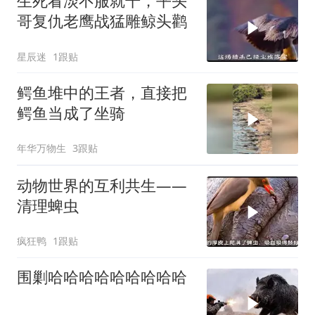
生死看淡不服就干，平头
哥复仇老鹰战猛雕鲸头鹳
星辰迷
1跟贴
鳄鱼堆中的王者，直接把
鳄鱼当成了坐骑
年华万物生
3跟贴
动物世界的互利共生——
清理蜱虫
疯狂鸭
1跟贴
围剿哈哈哈哈哈哈哈哈哈