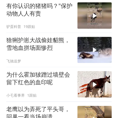
有你认识的猪猪吗？"保护
动物人人有责
驴蛋科普
19跟贴
猞猁护崽大战偷娃貂熊，
雪地血拼场面惨烈
飞驰追梦
为什么霍加狓蹭过墙壁会
留下红色的血印呢
小乇看事界
1跟贴
老鹰以为弄死了平头哥，
回巢一看当场崩溃