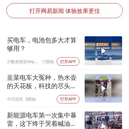
名创优品回应女子吐槽内裤质量差
打开网易新闻 体验效果更佳
飞机票免费退改真的来了
秋天的第一杯奶茶到底有多火
2名小孩玩手机低头幅度近乎折叠
买电车，电池包多大才算
38岁演员求职万岁山NPC成功
够用？
国防部：中国军队坚决反制任何闹海挑衅图谋
少数派报告Report
17跟贴
打开APP
夯实基础开新局
韭菜电车大冤种，热水壶
的天花板，科技的尽头原
来是烧开水
今日说笑
8跟贴
打开APP
新能源电车第一次集中暴
雷，这下终于哭着喊油车