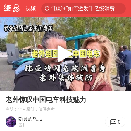
视频
“电影+”如何激发千亿级消费新活力？
台风白海豚已进入24小时警戒线
泉州市委书记张毅恭被查
秘鲁和墨西哥宣布恢复外交关系
沙特土耳其巴基斯坦签署共同防务协议
中医教你一招提升气血
台风白海豚或吞并鲸鱼 登陆地点更新
00:00
01:31
全球首个长时储能一体化产业园量产
Play
Ent
full
四川宜宾市高县4.9级地震致1人死亡
老外惊叹中国电车科技魅力
老中医：立秋后养心是关键
声明：个人原创，仅供参考
断翼的鸟儿
胡彦斌获《歌手2026》歌王
0
四川