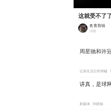
00:00
Play
这就受不了
炙青剪辑
河南
周星驰和许
记录生活日常阿蜴
讲真，是球
新媒体
39跟贴