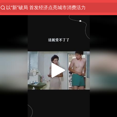
以“新”破局 首发经济点亮城市消费活力
台风白海豚进入48小时警戒线
佛得角门将亮相智利俱乐部主场
宇树科技发行价格150.80元/股
看守所辅警收受10万获刑1年
宇树科技王兴兴身家有望超200亿元
五粮液渠道价一箱上涨近百元
CIA被曝已秘密设立古巴工作组
U17国足1分钟轰2球
泰国一女公务员妆容引争议 本人回应
村民谈“梅姨”：叫的其实是“媒姨”