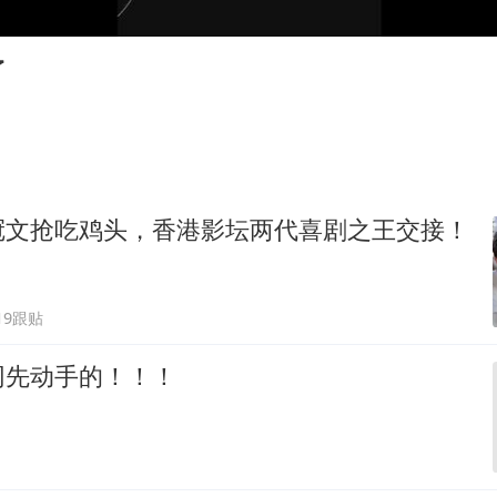
24小时不关空调 电费会更低吗
中国养老床位“三连降”
了
哪吒汽车南宁工厂设备降价20%拍卖
郑国霖回应去景区上班被保安拦下
我国编制完成新版全月地质图
“深圳地面沉降致车辆损坏”不实
冠文抢吃鸡头，香港影坛两代喜剧之王交接！
奋进开新局 实干挑大梁
19跟贴
网先动手的！！！