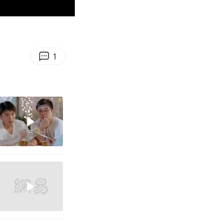
00:14
Enter
fullscreen
1