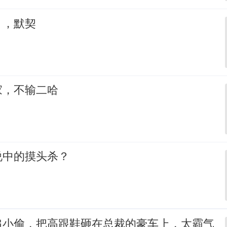
，，默契
家，不输二哈
说中的摸头杀？
追小偷，把高跟鞋砸在总裁的豪车上，太霸气