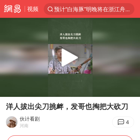
视频
预计“白海豚”明晚将在浙江舟山到福建福鼎一带沿海登陆
“电影+”如何激发千亿级消费新活力？
云南一地过火把节意外灼伤16人
台风白海豚已进入24小时警戒线
“东北超”哈尔滨主场收官战小贴士
考生称遭第二名花钱劝退 当地再通报
泰国校园枪击事件已致8死30余伤
00:00
00:18
王虹邓煜的同学获统计学界诺贝尔奖
Play
Ent
full
泉州市委书记张毅恭被查
洋人拔出尖刀挑衅，发哥也掏把大砍刀
2名小孩玩手机低头幅度近乎折叠
伙计看剧
4
河南
微信新功能：你可以“撤回”你的撤回