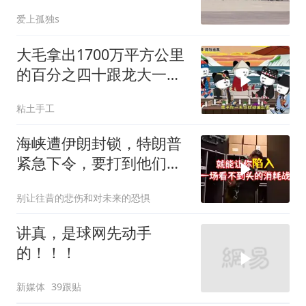
在了风口浪尖
爱上孤独s
大毛拿出1700万平方公里
的百分之四十跟龙大一起
开发[震惊][震惊]
粘土手工
海峡遭伊朗封锁，特朗普
紧急下令，要打到他们承
受不住
别让往昔的悲伤和对未来的恐惧
讲真，是球网先动手
的！！！
新媒体
39跟贴