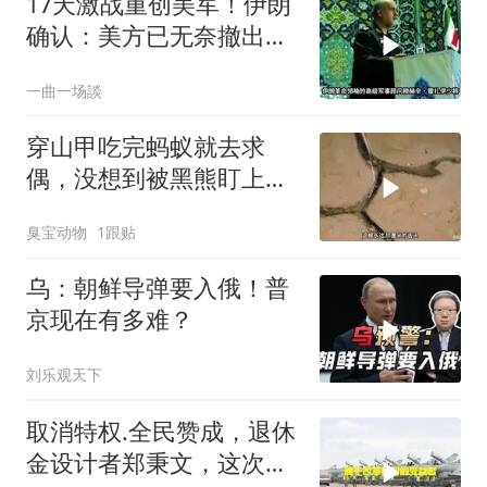
17天激战重创美军！伊朗
确认：美方已无奈撤出两
处军事基地
一曲一场談
穿山甲吃完蚂蚁就去求
偶，没想到被黑熊盯上
了！
臭宝动物
1跟贴
乌：朝鲜导弹要入俄！普
京现在有多难？
刘乐观天下
取消特权.全民赞成，退休
金设计者郑秉文，这次站