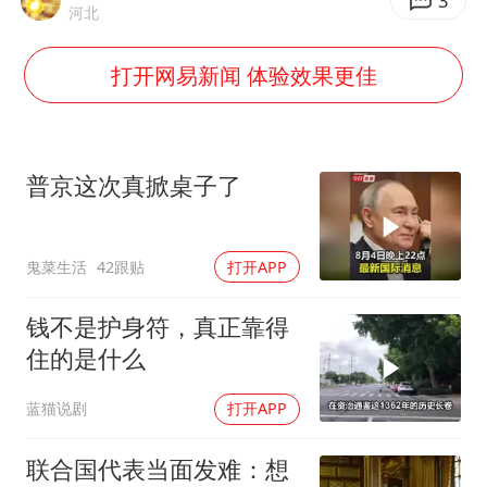
国防部：中国军队坚决反制任何闹海挑衅图谋
3
河北
百花奖开幕式
打开网易新闻 体验效果更佳
东航：国内客票提前14天免费退改
38岁演员求职万岁山NPC成功
我国外贸延续良好增长态势
普京这次真掀桌子了
“新疆阿勒泰八月能滑雪”不实
日本试射“战斧”导弹，国防部回应
鬼菜生活
42跟贴
打开APP
夯实基础开新局
钱不是护身符，真正靠得
住的是什么
蓝猫说剧
打开APP
联合国代表当面发难：想