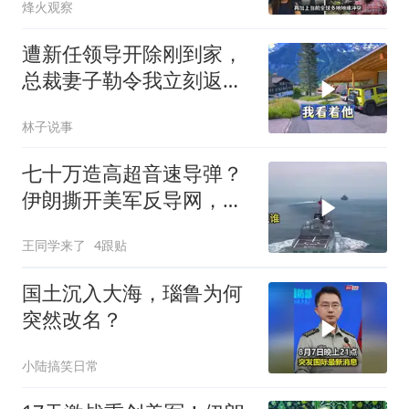
烽火观察
遭新任领导开除刚到家，
总裁妻子勒令我立刻返
岗，我直言她无权命令我
林子说事
七十万造高超音速导弹？
伊朗撕开美军反导网，炸
出中国工业底牌
王同学来了
4跟贴
国土沉入大海，瑙鲁为何
突然改名？
小陆搞笑日常