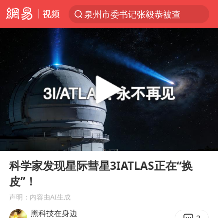
视频
泉州市委书记张毅恭被查
“电影+”如何激发千亿级消费新活力？
台风白海豚实时路径
全球首个长时储能一体化产业园量产
陈垣宇0-3张禹珍 国乒男单全军覆没
中巨芯：上半年归母净利润1405.77万元
四川宜宾市高县4.9级地震致1人死亡
00:00
03:25
中国女篮70-67险胜尼日利亚女篮
Play
Ent
full
名创优品回应女子吐槽内裤质量差
科学家发现星际彗星3IATLAS正在“换
皮”！
胜宏科技：股票交易异常波动
声明：内容由AI生成
秋天的第一杯奶茶到底有多火
黑科技在身边