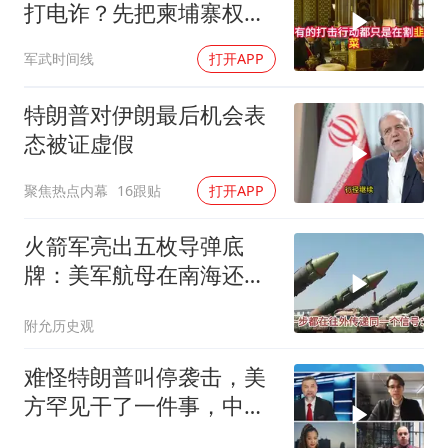
打电诈？先把柬埔寨权贵
的底裤扒了！
军武时间线
打开APP
特朗普对伊朗最后机会表
态被证虚假
聚焦热点内幕
16跟贴
打开APP
火箭军亮出五枚导弹底
牌：美军航母在南海还有
安全区吗？
附允历史观
难怪特朗普叫停袭击，美
方罕见干了一件事，中方
智库预测有事发生