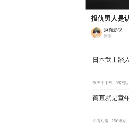
00:00
Play
报仇男人是
疯癫影视
河南
日本武士踏
低声不下气
59跟贴
简直就是童
不看动漫
186跟贴