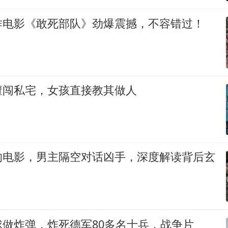
作电影《敢死部队》劲爆震撼，不容错过！
擅闯私宅，女孩直接教其做人
的电影，男主隔空对话凶手，深度解读背后玄
做炸弹，炸死德军80多名士兵，战争片