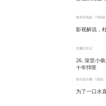
憨哥哥电影
73跟贴
影视解说，
优趣纪史记
26. 澡堂
十年悍匪
星仔娱乐圈
1跟贴
为了一口水