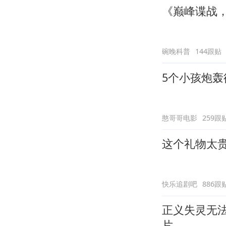
《巅峰谍战
碗晚科普
144跟贴
5个小孩炮
憨哥哥电影
259跟
这个礼物太
快乐追剧吧
886跟
正义失灵无
片