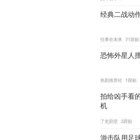
经典二战动
往事在未来
71跟贴
恐怖外星人
热剧推荐社
1跟贴
拍给凶手看
机
了史剧堂
2跟贴
游击队用足球