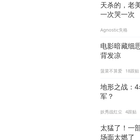
天杀的，老
一次哭一次
Agnostic失格
电影暗藏细
背发凉
菠菜不算爱
18跟贴
地形之战：4
军？
妖秀战红尘
4跟贴
太猛了！一
场面太燃了