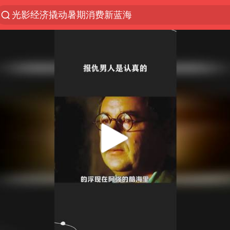
光影经济撬动暑期消费新蓝海
新疆优化调整景区内自驾服务费
微信又有新功能，你可以“撤回”你的撤回了！
梁家辉：到内地拍戏不是北上是回归
“新疆的交警怎么个个像我妈”
情侣平潭拍日出坠崖1死1伤
西湖突现狂风暴雨 游客瞬间被浇透
香港正式允许“拒绝抢救”
白海豚将正面袭击贯穿浙江
《欢迎来龙餐馆》口碑
郑丽文：台湾从来没有“独立”过
几元成本的AI广告导致千万市值蒸发