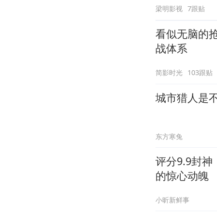
梁明影视
7跟贴
看似无脑的
战体系
简影时光
103跟贴
城市猎人是
东方寒兔
评分9.9封
的惊心动魄
小昕新鲜事