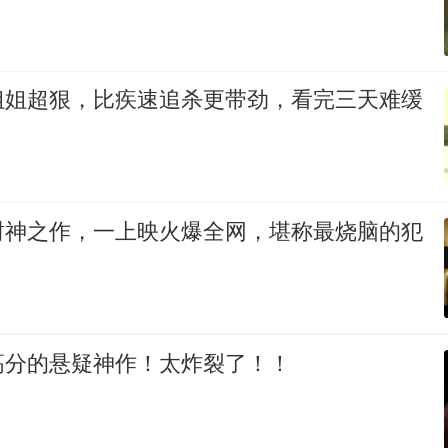
姐姐超狠，比疾速追杀更带劲，看完三天难缓
封神之作，一上映火爆全网，堪称最烧脑的犯
高分的悬疑神作！太炸裂了！！