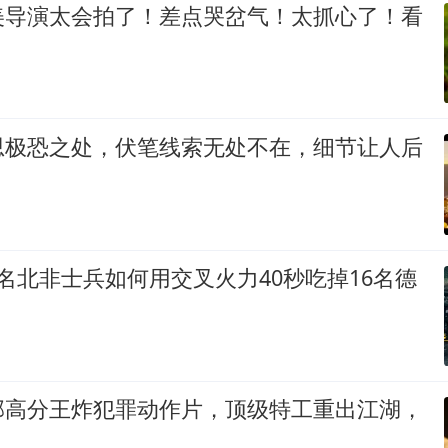
美导演太会拍了！差点哭岔气！太抓心了！看
思极恐之处，伏笔线索无处不在，细节让人后
名北非士兵如何用交叉火力40秒吃掉16名德
部高分王炸犯罪动作片，顶级特工重出江湖，