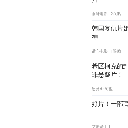
雨轩电影
2跟贴
韩国复仇片
神
话心电影
1跟贴
希区柯克的
罪悬疑片！
迷路de阿狸
好片！一部
艾米爱手工