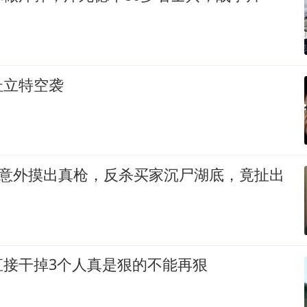
杜立特空袭
小偷意外摸出真枪，反杀买家沉尸湖底，竟扯出
直接干掉3个人真是狠的不能再狠