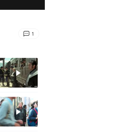
04:57
Enter
fullscreen
1