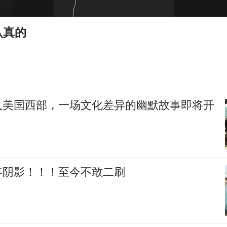
酒店回应车内过夜被收150元
认真的
商场现钱学森巨幅海报 负责人回应
杭州全市有序停课
“不怕六爷挂得多 就怕六爷挂一颗”
全民健身事业高质量发展
入美国西部，一场文化差异的幽默故事即将开
乐享全民健身 共筑健康中国
年阴影！！！至今不敢二刷