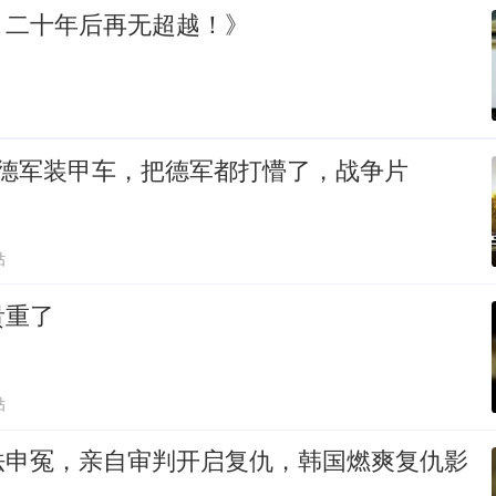
，二十年后再无超越！》
轰德军装甲车，把德军都打懵了，战争片
贴
贵重了
贴
法申冤，亲自审判开启复仇，韩国燃爽复仇影