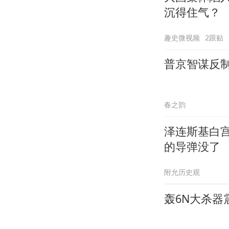
沉得住气？
趣史微视频
2跟贴
普京智谋反
春之韵
泽连斯基白
的导弹没了
附允历史观
轰6N大杀器