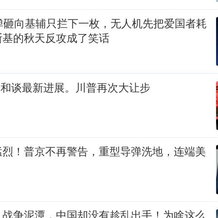
导弹砸向基辅只拦下一枚，无人机先把爱国者耗
斯基的秋天反攻成了笑话
.7美伊和谈最新进展。川普再次大让步
猛烈！普京不再警告，重型导弹洗地，连端美
入战争泥潭，中国却没有趁乱出手！为啥这么