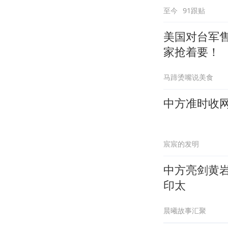
至今
91跟贴
美国对台军
家抢着要！
马蹄烫嘴说美食
中方准时收
宸宸的发明
中方亮剑黄
印太
晨曦故事汇聚