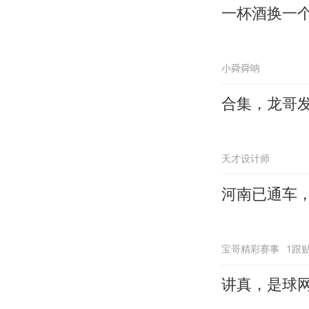
一杯酒换一
小舜舜呐
合集，龙哥
天才设计师
河南已通车，
宝哥精彩赛事
1跟
讲真，是球