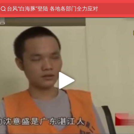
台风“白海豚”登陆 各地各部门全力应对
部分银行上调存款利率
小沈阳加盟《披荆斩棘》
新疆生产建设兵团生态环境局原局长被查
朱一龙的鼻子怎么了
上海暴雨已致多处积水
三预警齐发 11个省份有大到暴雨
上海地铁4条线路全线停运
上海鼓励居家办公
4.2平卫生间补漏注胶花1.55万
国乒连续两站无缘冠军