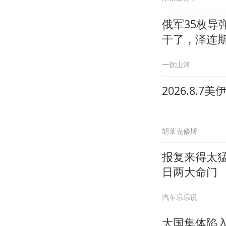
俄军35枚
干了，泽连
一饮山河
2026.8
胡莱克修斯
报复来得太
日两大命门
汽车乐乐说
大国集体陷