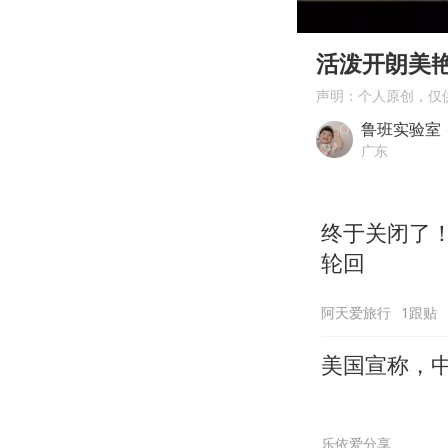
00:00
Play
活泼开朗美
声明：个人原创，仅
鲁班实验室
广东
终于关闭了
轮回
阿天爱旅行
1跟贴
美国宣称，
乐依爱分享