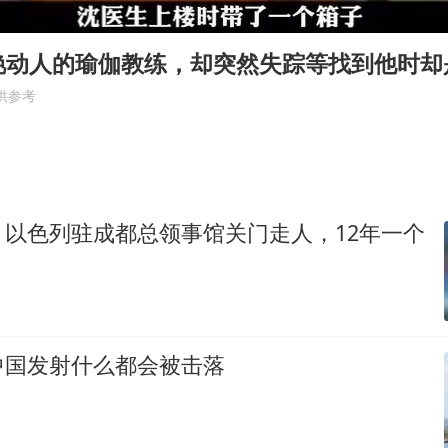
5万小车卖不动 微型代步车集体遇冷
科创50指数跌幅扩大至2%
艳动人的瑜伽教练，却突然失踪等找到他时却
周星驰妈妈现身香港首映礼
供参考
白海豚路径图
56岁刘奕君跟13岁女儿合跳
大疆错失宇树
！以色列驻成都总领事馆关门走人，12年一个
从科技创新看开局起步的时与势
中国发射什么都会被击落