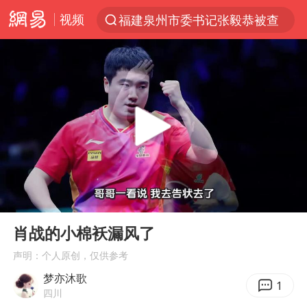
视频
福建泉州市委书记张毅恭被查
“电影+”如何激发千亿级消费新活力？
全球首个长时储能一体化产业园量产
台风白海豚已进入24小时警戒线
“秋天的第一杯奶茶”6岁了
上海：台风白海豚或将带来龙卷风
四川宜宾市高县4.9级地震致1人死亡
00:00
00:35
38岁演员求职万岁山NPC成功
Play
Ent
full
国乒男单横滨冠军赛全军覆没
肖战的小棉袄漏风了
胡彦斌获《歌手2026》歌王
声明：个人原创，仅供参考
梦亦沐歌
U17国足三连胜晋级明日之星半决赛
1
四川