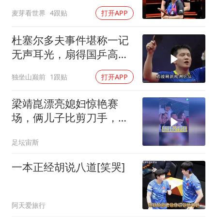
麦芽看世界
4跟贴
打开APP
杜塞尔多夫事件堪称一记
无声耳光，扇得国乒高层
颜面扫地
独坐山巅前
1跟贴
打开APP
梁靖崑漂亮媳妇惊艳赛
场，俩儿子比剪刀手，为
粉丝签名太可爱
足坛宙斯
一本正经胡说八道[笑哭]
阿天爱旅行