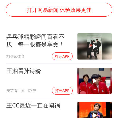
胜宏科技：股票交易异常波动
打开网易新闻 体验效果更佳
中巨芯：上半年归母净利润1405.77万元
名创优品回应女子吐槽内裤质量差
日本试射“战斧”导弹，国防部回应
乒乓球精彩瞬间百看不
美股存储板块集体大跌
厌，每一眼都是享受！
百花奖开幕式
刘哥谈体育
打开APP
东航：国内客票提前14天免费退改
王湘看孙诗龄
夯实基础开新局
麦芽看世界
1跟贴
打开APP
王CC最近一直在闯祸