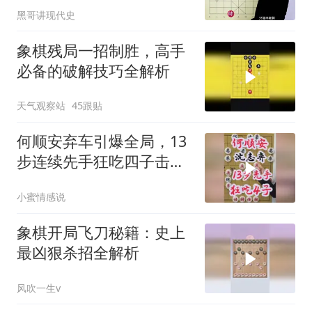
黑哥讲现代史
象棋残局一招制胜，高手
必备的破解技巧全解析
天气观察站
45跟贴
何顺安弃车引爆全局，13
步连续先手狂吃四子击败
沈志弈
小蜜情感说
象棋开局飞刀秘籍：史上
最凶狠杀招全解析
风吹一生v