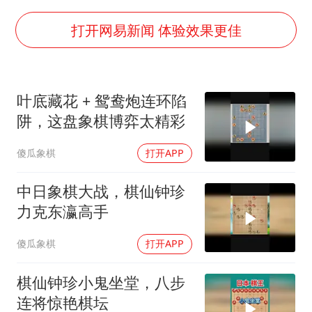
四川宜宾市高县发生4.9级地震
公司“上四休三”但要降薪1000元
打开网易新闻 体验效果更佳
国民党推出AI发言人“郑小文”
A股收盘：三大指数均涨超1%
叶底藏花 + 鸳鸯炮连环陷
“中国蔬菜之乡”最高温达41.8℃
阱，这盘象棋博弈太精彩
如何把百年大党建设得更加坚强有力？
傻瓜象棋
打开APP
中日象棋大战，棋仙钟珍
力克东瀛高手
傻瓜象棋
打开APP
棋仙钟珍小鬼坐堂，八步
连将惊艳棋坛