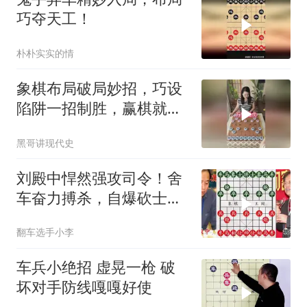
巧夺天工！
朴朴实实的情
象棋布局破局妙招，巧设
陷阱一招制胜，赢棋就是
这么简单
黑哥讲现代史
刘殿中悍然强攻司令！舍
车奋力搏杀，自爆砍士一
招锁定胜势！
翻车选手小李
车兵小绝招 虚晃一枪 破
坏对手防线嘎嘎好使