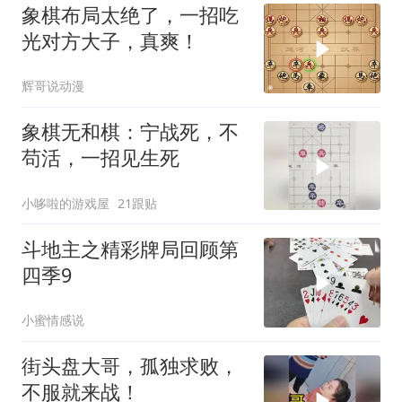
象棋布局太绝了，一招吃
光对方大子，真爽！
辉哥说动漫
象棋无和棋：宁战死，不
苟活，一招见生死
小哆啦的游戏屋
21跟贴
斗地主之精彩牌局回顾第
四季9
小蜜情感说
街头盘大哥，孤独求败，
不服就来战！