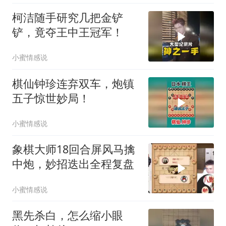
柯洁随手研究几把金铲
铲，竟夺王中王冠军！
小蜜情感说
棋仙钟珍连弃双车，炮镇
五子惊世妙局！
小蜜情感说
象棋大师18回合屏风马擒
中炮，妙招迭出全程复盘
小蜜情感说
黑先杀白，怎么缩小眼