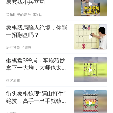
果被我小兵立功
音乐时光的娱乐
5跟贴
象棋残局陷入绝境，你能
一招翻盘吗？
房产衫哥
4跟贴
砸棋盘399局，车炮巧妙
拿下一大堆，大师也太厉
害了
棋客象棋
街头象棋惊现“隔山打牛”
绝技，高手一出手就镇住
全场