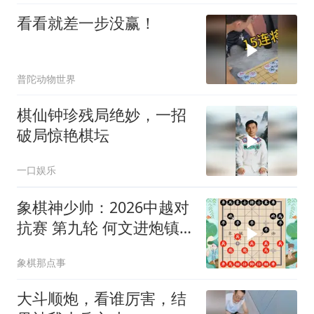
看看就差一步没赢！
普陀动物世界
棋仙钟珍残局绝妙，一招
破局惊艳棋坛
一口娱乐
象棋神少帅：2026中越对
抗赛 第九轮 何文进炮镇
九宫 生擒黄文俊
象棋那点事
大斗顺炮，看谁厉害，结