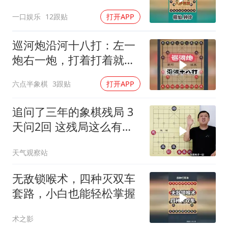
一口娱乐
12跟贴
打开APP
巡河炮沿河十八打：左一
炮右一炮，打着打着就把
对手打崩了
六点半象棋
3跟贴
打开APP
追问了三年的象棋残局 3
天问2回 这残局这么有魔
力？
天气观察站
无敌锁喉术，四种灭双车
套路，小白也能轻松掌握
术之影