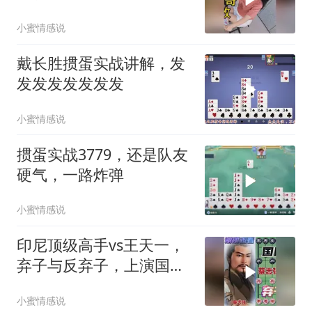
小蜜情感说
戴长胜掼蛋实战讲解，发
发发发发发发发
小蜜情感说
掼蛋实战3779，还是队友
硬气，一路炸弹
小蜜情感说
印尼顶级高手vs王天一，
弃子与反弃子，上演国际
大战 惊心动魄
小蜜情感说