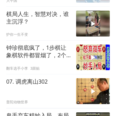
大中国
棋局人生，智慧对决，谁
主沉浮？
护你一生不变
钟珍彻底疯了，1步棋让
象棋软件都冒烟了，2个
车都送人
翻车选手小李
3跟贴
07. 调虎离山302
普陀动物世界
鬼手弃车精妙入局，布局