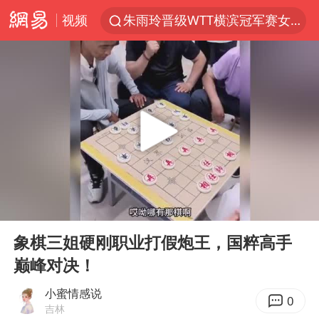
视频
朱雨玲晋级WTT横滨冠军赛女单八强
女子开一天一夜空调后二氧化碳中毒
美国将对多晶硅衍生品加征15%关税
佛山通报笔试前13被淘汰后5名进体检
泰国校园枪击案死亡人数升至7人
陕西省委书记赶赴柞水县杏坪镇
女孩摆摊卖菌子时收到北大通知书
00:00
09:36
年内第一高价股今日打新
Play
Ent
full
改名后的“青海拉面”店
象棋三姐硬刚职业打假炮王，国粹高手
巅峰对决！
粉笔教育发布“自曝式”公开信
广岛核爆81周年央视播《奥本海默》
小蜜情感说
0
吉林