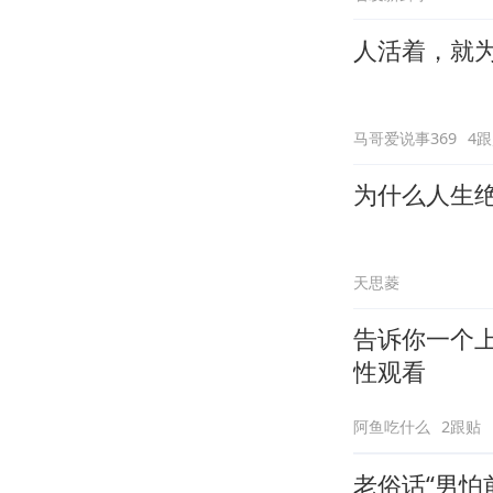
人活着，就
马哥爱说事369
4
为什么人生
天思菱
告诉你一个
性观看
阿鱼吃什么
2跟贴
老俗话“男怕