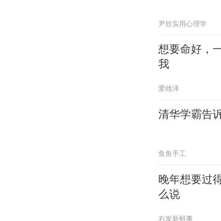
尹欣实用心理学
想要命好，
我
爱雄泽
清华学霸告
鱼鱼手工
晚年想要过
么说
右发新鲜事