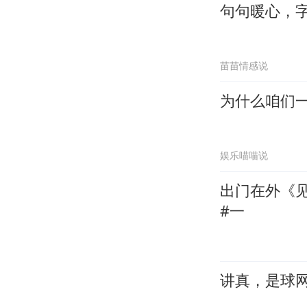
句句暖心，
苗苗情感说
为什么咱们
娱乐喵喵说
出门在外《
#一
讲真，是球