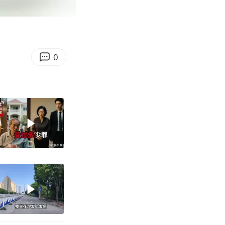
00:08
Enter
fullscreen
0