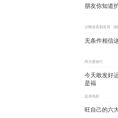
朋友你知道
沙雕道具制造局
3
无条件相信
阿天爱旅行
今天敢发好
是福
起喜电影
旺自己的六