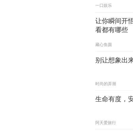
一口娱乐
让你瞬间开
看都有哪些
藏心鱼圆
别让想象出
时尚的弄潮
生命有度，
阿天爱旅行