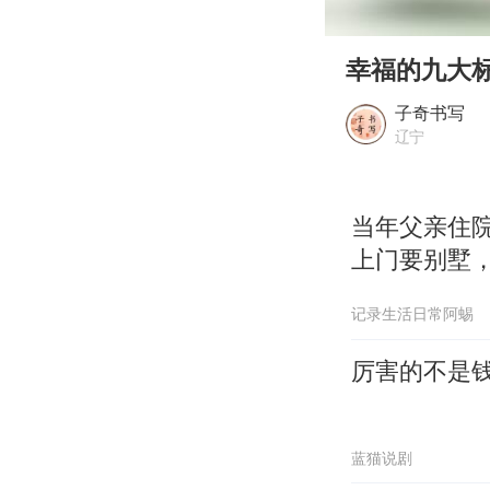
00:00
Play
幸福的九大
子奇书写
辽宁
当年父亲住
上门要别墅
记录生活日常阿蜴
厉害的不是
蓝猫说剧