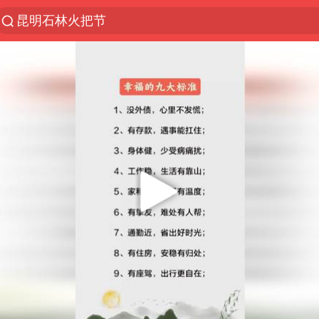
昆明石林火把节
台风白海豚影响中国已成定局
吉林一“温度计大楼”读数爆表
我国编制完成新版全月地质图
中国五箭齐发反制美国
女子利用漏洞0元薅走3000多件家电
27岁女子成组织卖淫集团主犯被通缉
扎哈罗娃批广岛市长不提美国原子弹
郑国霖回应去景区上班被保安拦下
中方回应日本广岛核爆81周年
村民谈“梅姨”：叫的其实是“媒姨”