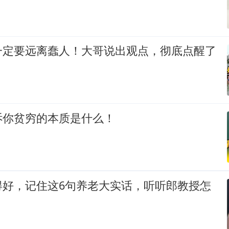
一定要远离蠢人！大哥说出观点，彻底点醒了
诉你贫穷的本质是什么！
得好，记住这6句养老大实话，听听郎教授怎