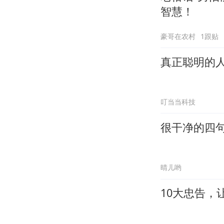
智慧！
豪哥在农村
1跟贴
真正聪明的
叮当当科技
很干净的四
晴儿哟
10大忠告，