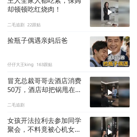
主人全家人都吃素，保姆
却顿顿吃红烧肉！
二毛追剧
22跟贴
捡瓶子偶遇亲妈后爸
仔仔大王king
163跟贴
冒充总裁哥哥去酒店消费
50万，酒店却把锅甩在总
裁头上！
二毛追剧
女孩开法拉利去参加同学
聚会，不料竟被心机女冒