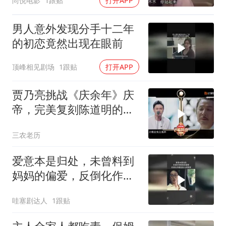
尚悦电影
1跟贴
打开APP
男人意外发现分手十二年
的初恋竟然出现在眼前
顶峰相见剧场
1跟贴
打开APP
贾乃亮挑战《庆余年》庆
帝，完美复刻陈道明的台
词腔调，帝王气场尽数展
三农老历
现
爱意本是归处，未曾料到
妈妈的偏爱，反倒化作困
住女儿的樊笼
哇塞剧达人
1跟贴