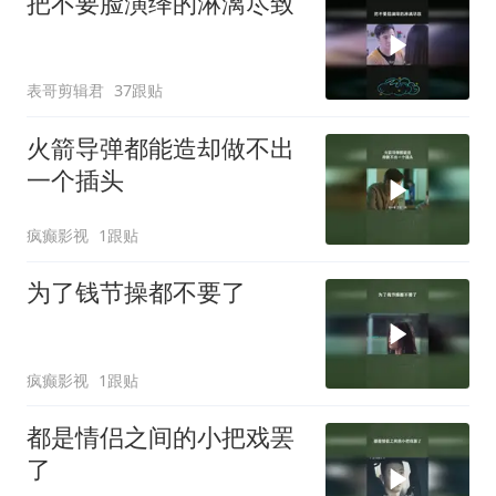
把不要脸演绎的淋漓尽致
表哥剪辑君
37跟贴
火箭导弹都能造却做不出
一个插头
疯癫影视
1跟贴
为了钱节操都不要了
疯癫影视
1跟贴
都是情侣之间的小把戏罢
了