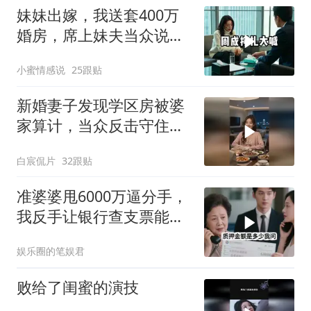
妹妹出嫁，我送套400万
婚房，席上妹夫当众说：
我媳妇要不是跟
小蜜情感说
25跟贴
新婚妻子发现学区房被婆
家算计，当众反击守住婚
前财产
白宸侃片
32跟贴
准婆婆甩6000万逼分手，
我反手让银行查支票能否
挂失
娱乐圈的笔娱君
败给了闺蜜的演技