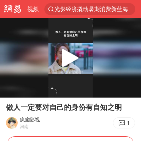
视频
光影经济撬动暑期消费新蓝海
白海豚将正面袭击贯穿浙江
杭州全市有序停课
黄金牛市回来了吗
酒店花洒现排泄物住客索赔遭拒
情侣平潭拍日出坠崖1死1伤
新疆优化调整景区内自驾服务费
00:00
05:18
央视新主播李秋莹孙亚鹏亮相
Play
Ent
full
上四休三，但降薪1000元，你接受吗？
做人一定要对自己的身份有自知之明
台当局重金为“台独”织“皇帝新衣”
疯癫影视
1
河南
商场现钱学森巨幅海报 负责人回应