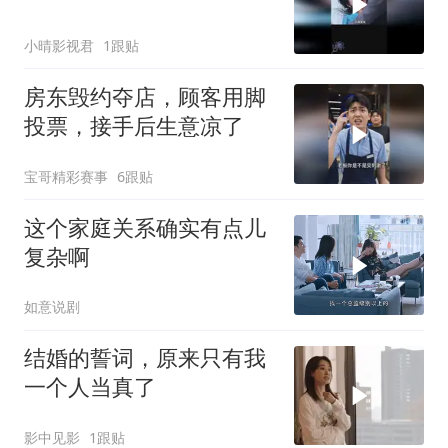
小晴影视君
1跟贴
房东毁约夺店，顾客用脚
投票，接手后生意凉了
宝哥精彩赛事
6跟贴
这个家庭关系确实有点儿
复杂啊
如意说剧
结婚的誓词，原来只有我
一个人当真了
影中见影
1跟贴