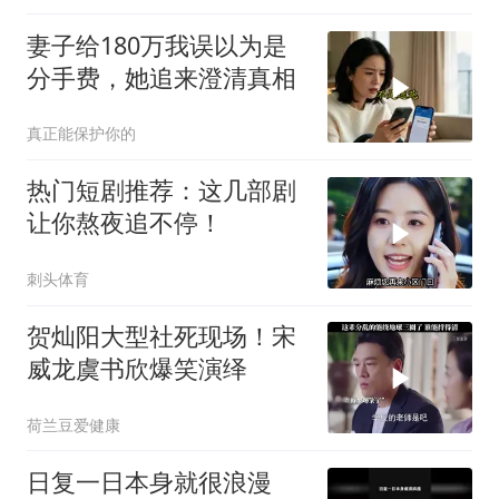
妻子给180万我误以为是
分手费，她追来澄清真相
真正能保护你的
热门短剧推荐：这几部剧
让你熬夜追不停！
刺头体育
贺灿阳大型社死现场！宋
威龙虞书欣爆笑演绎
荷兰豆爱健康
日复一日本身就很浪漫