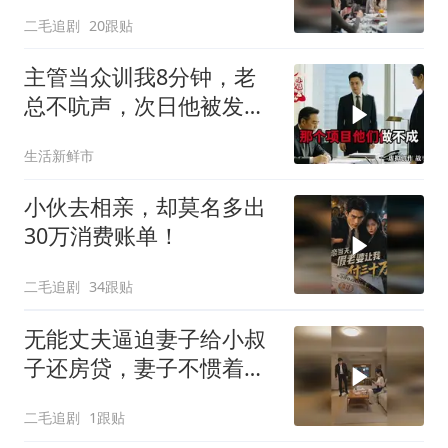
充车主！
二毛追剧
20跟贴
主管当众训我8分钟，老
总不吭声，次日他被发配
4座郊区仓库
生活新鲜市
小伙去相亲，却莫名多出
30万消费账单！
二毛追剧
34跟贴
无能丈夫逼迫妻子给小叔
子还房贷，妻子不惯着他
的臭毛病！
二毛追剧
1跟贴