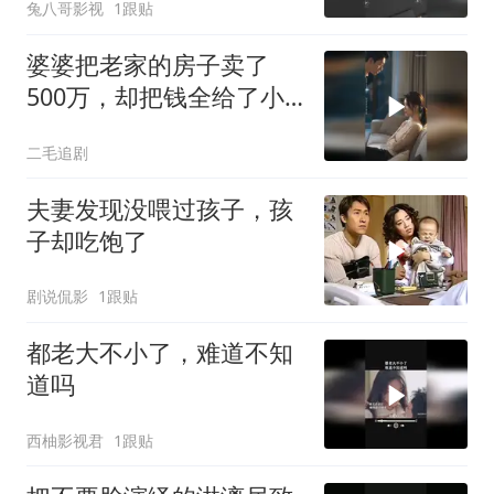
兔八哥影视
1跟贴
婆婆把老家的房子卖了
500万，却把钱全给了小
叔子一家！
二毛追剧
夫妻发现没喂过孩子，孩
子却吃饱了
剧说侃影
1跟贴
都老大不小了，难道不知
道吗
西柚影视君
1跟贴