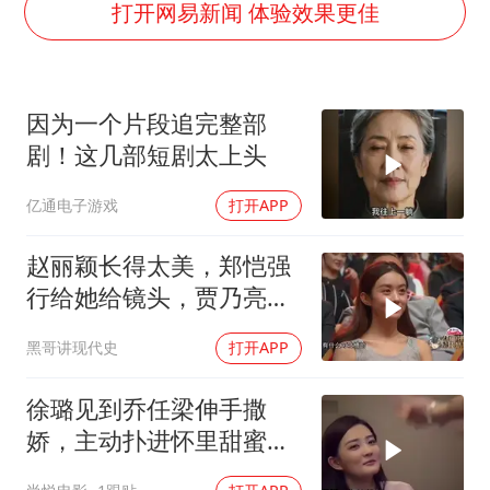
几元成本的AI广告导致千万市值蒸发
打开网易新闻 体验效果更佳
老挝国会主席赛宋蓬逝世
购飞机票7分钟后退票被扣2022元
因为一个片段追完整部
郑丽文：台湾从来没有“独立”过
剧！这几部短剧太上头
泰国初中生饮弹自尽前开了26枪
亿通电子游戏
打开APP
夏日经济乘“热”而上 消费市场向“新”而行
乐享全民健身 共筑健康中国
赵丽颖长得太美，郑恺强
行给她给镜头，贾乃亮：
你是有多闲
黑哥讲现代史
打开APP
徐璐见到乔任梁伸手撒
娇，主动扑进怀里甜蜜场
面，Kimi当场乐开了花