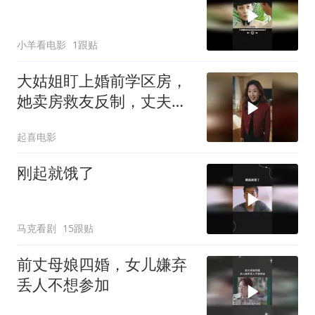
小羊看电影
1跟贴
大姑姐盯上婚前学区房，
她卖房救友反制，丈夫摇
摆令她心寒
起喜电影
刚起就饿了
马克看剧
15跟贴
前丈母娘四婚，女儿嫌弃
丢人不想参加