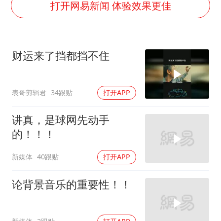
老挝国会主席赛宋蓬逝世
打开网易新闻 体验效果更佳
夏日经济乘“热”而上 消费市场向“新”而行
白海豚将正面袭击贯穿浙江
财运来了挡都挡不住
酒店回应车内过夜被收150元
黄金牛市回来了吗
表哥剪辑君
34跟贴
打开APP
酒店花洒现排泄物住客索赔遭拒
杭州全市有序停课
讲真，是球网先动手
乐享全民健身 共筑健康中国
的！！！
新媒体
40跟贴
打开APP
论背景音乐的重要性！！