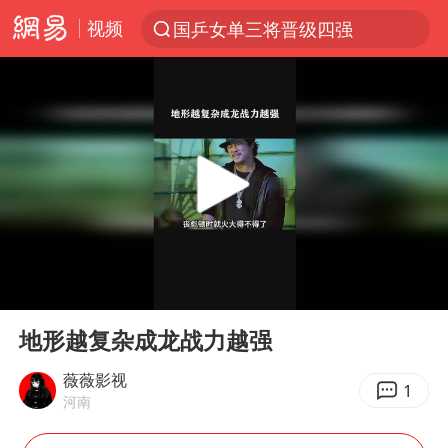
视频
国乒女单三将晋级四强
光影经济撬动暑期消费新蓝海
马克·艾伦退出斯诺克中国公开赛
新疆优化调整景区内自驾服务费
央视新主播李秋莹孙亚鹏亮相
商场现钱学森巨幅海报 负责人回应
情侣平潭拍日出坠崖1死1伤
00:00
00:45
36岁男演员成景区NPC后人气爆棚
Play
Ent
full
全民健身事业高质量发展
地形越复杂成龙战力越强
台当局重金为“台独”织“皇帝新衣”
薇薇影视
1
河南
几元成本的AI广告导致千万市值蒸发