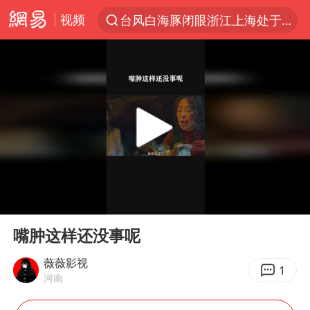
视频
台风白海豚闭眼浙江上海处于危险半圆
“China Cool”火了，老外爱上中国避暑游
香港宏福苑火灾或由烟头引起
浙江台州《告全体市民书》
伊斯兰版北约来了吗
四川宜宾3.4级地震
网约车司机充电时猝死保险拒赔
00:00
00:23
陕西柞水泥石流已致2死 仍有1人失联
Play
Ent
full
泰国初中生饮弹自尽前开了26枪
嘴肿这样还没事呢
多所高校取消艺考
薇薇影视
1
河南
云南一地村民过火把节意外灼伤16人