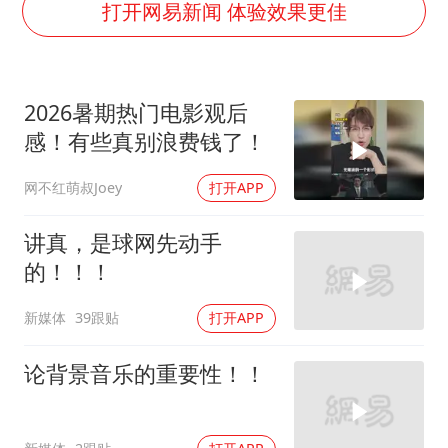
店主称换“青海拉面”招牌后生意更好
打开网易新闻 体验效果更佳
上半年国内居民出游人次34.63亿
22岁女生独闯南太行失联12天
2026暑期热门电影观后
薛之谦杭州站演唱会取消
感！有些真别浪费钱了！
张本智和：零封向鹏不意外
网不红萌叔Joey
打开APP
今年第二强台风将带来多大影响
“准2万亿”之城点名支持三所大学
讲真，是球网先动手
习近平心系体育强国建设
的！！！
新媒体
39跟贴
打开APP
论背景音乐的重要性！！