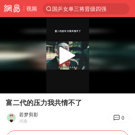
视频
国乒女单三将晋级四强
光影经济撬动暑期消费新蓝海
陈思诚零点晒照为佟丽娅庆生
新疆优化调整景区内自驾服务费
《欢迎来龙餐馆》口碑
上四休三，但降薪1000元，你接受吗？
情侣在平潭拍日出时坠崖致一死一伤
00:00
01:51
检测列车撞人致11死2伤 涉事单位被罚
Play
Ent
full
黄金牛市回来了吗
富二代的压力我共情不了
36岁男演员成景区NPC后人气爆棚
若梦剪影
0
河南
宇树王兴兴被问了360多个问题