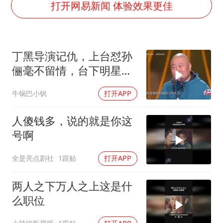
全民健身事业高质量发展
打开网易新闻 体验效果更佳
唐田赛前发布会上引用《孙子兵法》
台当局重金为“台独”织“皇帝新衣”
丁黑导演记仇，上台怼孙
商场现钱学森巨幅海报 负责人回应
俪毫不留情，台下明星大
几元成本的AI广告导致千万市值蒸发
咖笑惨丨品质盛典
牛锅巴小钒
打开APP
老挝国会主席赛宋蓬逝世
购飞机票7分钟后退票被扣2022元
人傻钱多，说的就是你这
乐享全民健身 共筑健康中国
号啊
全是亮点剧社
1跟贴
打开APP
两人之下万人之上这是什
么职位