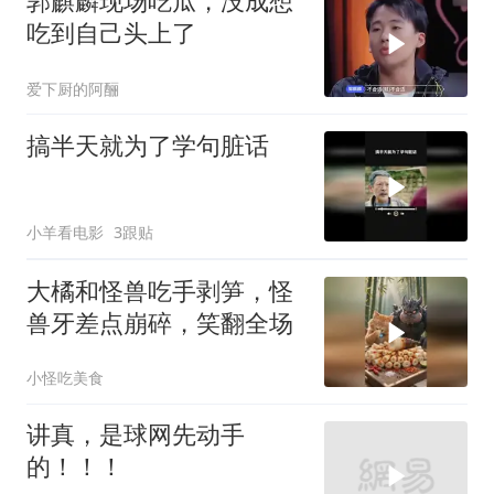
郭麒麟现场吃瓜，没成想
吃到自己头上了
爱下厨的阿酾
搞半天就为了学句脏话
小羊看电影
3跟贴
大橘和怪兽吃手剥笋，怪
兽牙差点崩碎，笑翻全场
小怪吃美食
讲真，是球网先动手
的！！！