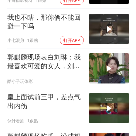
小辣椒影视呀
1跟贴
打开APP
我也不瞎，那你俩不能回
避一下吗
小七混剪
1跟贴
打开APP
郭麒麟现场表白刘琳：我
最喜欢可爱的女人，刘琳
害羞低下了头
酷小子玩体彩
皇上面试前三甲，差点气
出内伤
伙计看剧
1跟贴