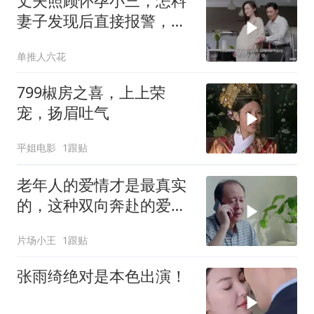
丈夫照顾怀孕小三，怎料
妻子发现后直接报警，这
下有好戏看了
单推人六花
799椒房之喜，上上荣
宠，扬眉吐气
平姐电影
1跟贴
老年人的爱情才是最真实
的，这种双向奔赴的爱才
是最让人羡慕
片场小王
1跟贴
张雨绮绝对是本色出演！