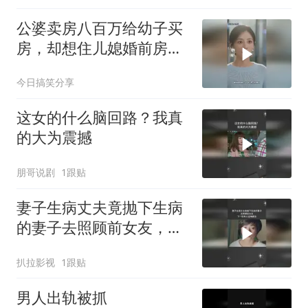
公婆卖房八百万给幼子买
房，却想住儿媳婚前房，
儿媳用法律维权
今日搞笑分享
这女的什么脑回路？我真
的大为震撼
朋哥说剧
1跟贴
妻子生病丈夫竟抛下生病
的妻子去照顾前女友，下
一秒男人追悔莫及
扒拉影视
1跟贴
男人出轨被抓