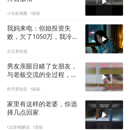
小岛影视菌
1跟贴
我妈来电：你姐投资失
败，欠了1050万，我冷
回：妈，我姐三年前就
次元君情感
男友亲眼目睹了女朋友，
与老板交流的全过程，最
后老板神秘失踪！
胜芳爱搞笑
1跟贴
家里有这样的老婆，你选
择几点回家
C位影视解说
1跟贴