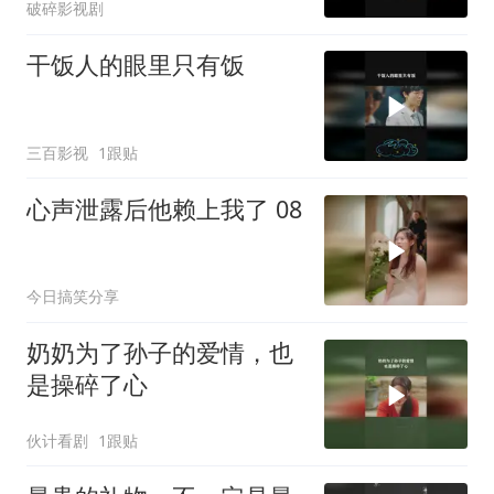
破碎影视剧
干饭人的眼里只有饭
三百影视
1跟贴
心声泄露后他赖上我了 08
今日搞笑分享
奶奶为了孙子的爱情，也
是操碎了心
伙计看剧
1跟贴