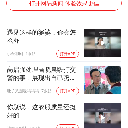
笔试第一被劝弃考涉事副校长被撤职
打开网易新闻 体验效果更佳
构建更高水平的全民健身公共服务体系
萌娃帮爷爷脱玉米 卖力干活超可爱
遇见这样的婆婆，你会怎
灌溉水坝被隔成鱼塘 村民投诉20余年
么办
奋力开创中国式现代化建设新局面
小金聊剧
1跟贴
打开APP
高启强处理高晓晨殴打交
警的事，展现出自己势力
的可怕
肚子又圆啦呜呜呜
7跟贴
打开APP
你别说，这衣服质量还挺
好的