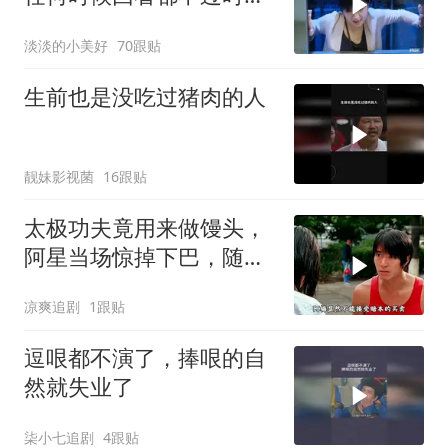
后劲十足
淡淡的小美好
70跟贴
生前也是没吃过猪肉的人
靓妹影视菌
16跟贴
太极功夫竟用来做馒头，
阿星当场惊掉下巴，随后
高歌一曲
凉爽追剧
1跟贴
逗哏都不演了，捧哏的自
然就失业了
柒小七追剧
4跟贴