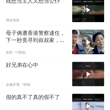
既想当主人又想当公仆
猥皮剪影
母子俩遭香港警察逮住，
下一秒竟寻到叔叔家，瞬
间有了救星
捡影
15跟贴
好兄弟在心中
金鑫影视
1跟贴
假的真不了真的假不了