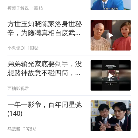
争！
裤梨子解说
1跟贴
方世玉知晓陈家洛身世秘
辛，为隐瞒真相自废武
功，背后隐情引深思
小鬼侃剧
1跟贴
弟弟输光家底要剁手，没
想赌神故意不碰四筒，老
千输惨了
西柚影视君
一年一影帝，百年周星驰
(140)
乌贼酱
20跟贴