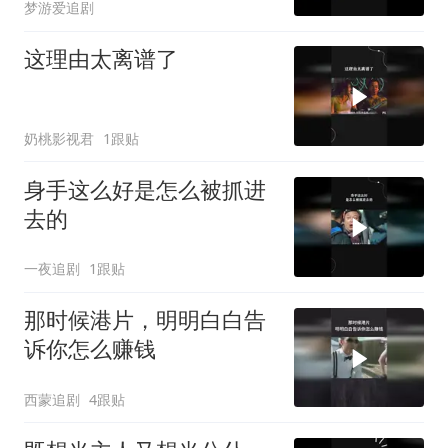
梦游爱追剧
这理由太离谱了
奶桃影视君
1跟贴
身手这么好是怎么被抓进
去的
一夜追剧
1跟贴
那时候港片，明明白白告
诉你怎么赚钱
西蒙追剧
4跟贴