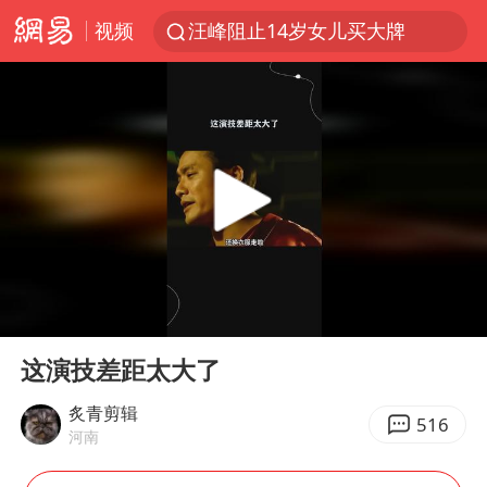
视频
汪峰阻止14岁女儿买大牌
泸溪河：桃酥吃出金属牙冠视频不实
27岁女子组织卖淫集团被悬赏通缉
美国将对多晶硅衍生品加征15%关税
泰国校园枪击案死亡人数升至7人
火把节震撼瞬间
公司“上四休三”但要降薪1000元
00:00
03:00
泰高官回应中国人在泰遭歧视：全面调查
Play
Ent
full
改名后的“青海拉面”店
这演技差距太大了
四川宜宾市高县发生4.9级地震
炙青剪辑
516
河南
女子开一天一夜空调后二氧化碳中毒