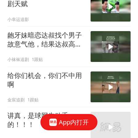
剧天赋
小幸运追影
龅牙妹暗恋达叔找个男子
故意气他，结果达叔高兴
坏了
小袜袜追剧
1跟贴
给你们机会，你们不中用
啊
金宸追剧
1跟贴
讲真，是球网先动手
App内打开
的！！！