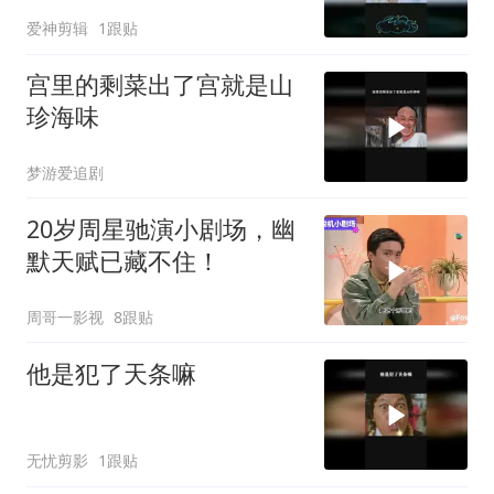
爱神剪辑
1跟贴
宫里的剩菜出了宫就是山
珍海味
梦游爱追剧
20岁周星驰演小剧场，幽
默天赋已藏不住！
周哥一影视
8跟贴
他是犯了天条嘛
无忧剪影
1跟贴