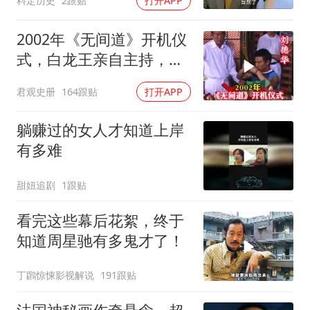
料定历史
2跟贴
打开APP
2002年《无间道》开机仪
式，白龙王亲自主持，预
言句句成真！
君观史册
164跟贴
打开APP
躺赚过的女人才知道上岸
有多难
甜妞追剧
1跟贴
看完这些幕后花絮，终于
知道周星驰有多鬼才了！
丁鸊惊悚影视解说
191跟贴