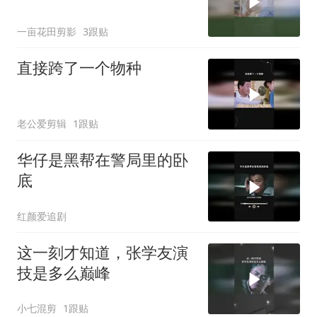
一亩花田剪影
3跟贴
直接跨了一个物种
老公爱剪辑
1跟贴
华仔是黑帮在警局里的卧
底
红颜爱追剧
这一刻才知道，张学友演
技是多么巅峰
小七混剪
1跟贴