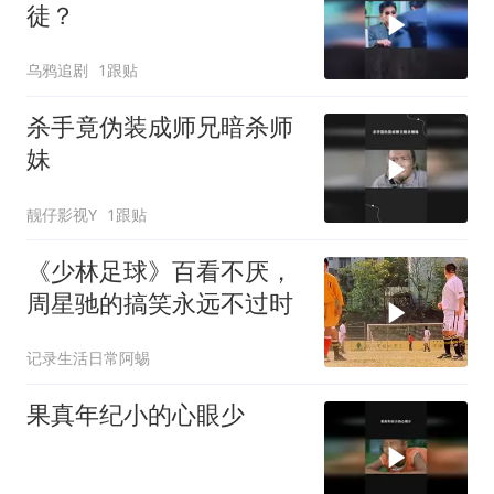
徒？
乌鸦追剧
1跟贴
杀手竟伪装成师兄暗杀师
妹
靓仔影视Y
1跟贴
《少林足球》百看不厌，
周星驰的搞笑永远不过时
记录生活日常阿蜴
果真年纪小的心眼少