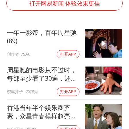
“空调24小时开着更省电”不实
打开网易新闻 体验效果更佳
70多岁父亲独自坐车到上海看望女儿
“中国蔬菜之乡”最高温达41.8℃
一年一影帝，百年周星驰
“不建议大家买深色蛋糕”
(89)
985博士后被曝在妻子孕期出轨后续
创作者_7SAu
打开APP
如何把百年大党建设得更加坚强有力？
周星驰的电影从不过时，
每部至少看了30遍，还是
很喜欢看
樱庭芥子
25跟贴
打开APP
香港当年半个娱乐圈齐
聚，众星青春模样超亮
眼，星爷现身瞬间惊艳