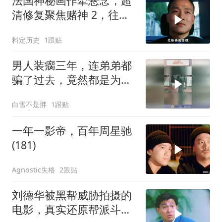
法国神秘画作牵悬念，超
清修复聚焦赌神 2，往昔
经典深度解读
料定历史
1跟贴
男人装瘸三年，连弟弟都
骗了过去，竟然都是为了
这一刻！
白雪不是胖
1跟贴
一年一影帝，百年周星驰
(181)
Agnostic失格
2跟贴
刘德华被黑帮威胁拍摄的
电影，真实还原帮派斗