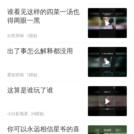
谁看见这样的四菜一汤也
得两眼一黑
社死剪辑
1跟贴
出了事怎么解释都没用
爱创剪辑
1跟贴
这算是谁玩了谁
小白影视君
24跟贴
你可以永远相信星爷的喜