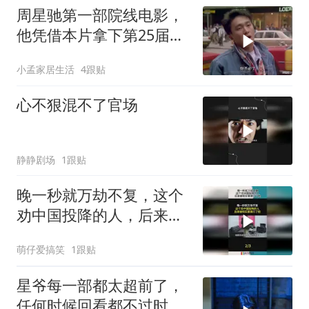
周星驰第一部院线电影，
他凭借本片拿下第25届金
马奖最佳男配角
小孟家居生活
4跟贴
心不狠混不了官场
静静剧场
1跟贴
晚一秒就万劫不复，这个
劝中国投降的人，后来被
现实狠狠打了脸！
萌仔爱搞笑
1跟贴
星爷每一部都太超前了，
任何时候回看都不过时，