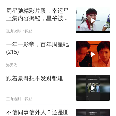
周星驰精彩片段，幸运星
上集内容揭秘，星爷被黑
老大扔进大海
孤舟说影
1跟贴
一年一影帝，百年周星驰
(215)
洛天依
跟着豪哥想不发财都难
三有追剧
1跟贴
不信同事信外人？还是匪