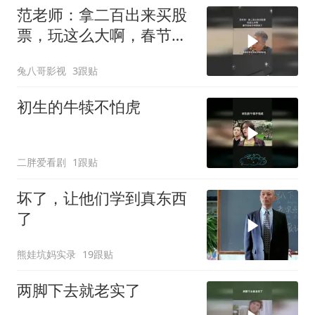
范老师：拿二百出来买股
票，玩这么大啊，春节档
电子榨菜来了
兔八哥影视
3跟贴
初生的牛犊不怕虎
二胖爱看剧
1跟贴
坏了，让他们学到真东西
了
熊娃坑妈实录
19跟贴
两脚下去就老实了