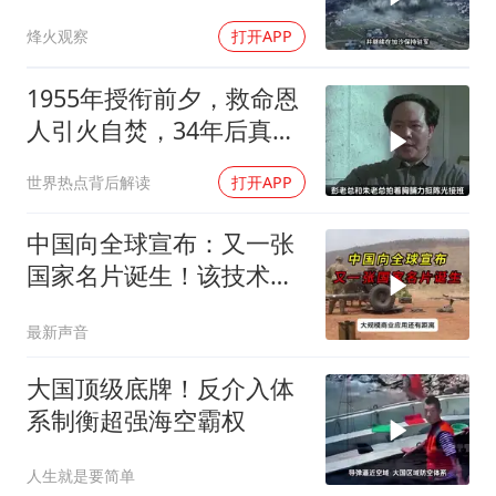
动”
烽火观察
打开APP
1955年授衔前夕，救命恩
人引火自焚，34年后真相
大白
世界热点背后解读
打开APP
中国向全球宣布：又一张
国家名片诞生！该技术全
世界只有中国拥有
最新声音
大国顶级底牌！反介入体
系制衡超强海空霸权
人生就是要简单