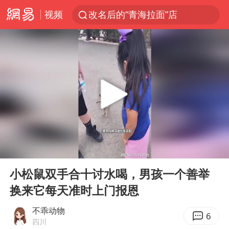
视频
改名后的“青海拉面”店
段绚竞因公牺牲 年仅44岁
1岁宝宝碰坏纸巾盒 宝妈被索赔924元
女子开一天一夜空调后二氧化碳中毒
男子结婚8年3个女儿均非亲生
“空调24小时开着更省电”不实
“不建议大家买深色蛋糕”
00:00
02:13
台风白海豚逼近 暴雨大暴雨来袭
Play
Ent
full
男子杀人后逃进深山21年活得像野人
小松鼠双手合十讨水喝，男孩一个善举
换来它每天准时上门报恩
985博士后被曝在妻子孕期出轨后续
公司“上四休三”但要降薪1000元
不乖动物
6
四川