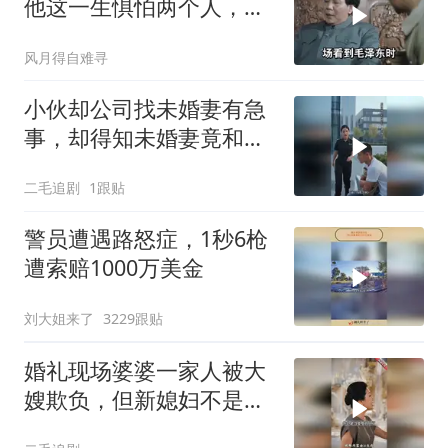
他这一生惧怕两个人，却
只敬佩一个人！
风月得自难寻
小伙却公司找未婚妻有急
事，却得知未婚妻竟和别
人订婚！
二毛追剧
1跟贴
警员遭遇路怒症，1秒6枪
遭索赔1000万美金
刘大姐来了
3229跟贴
婚礼现场婆婆一家人被大
嫂欺负，但新媳妇不是好
惹的！