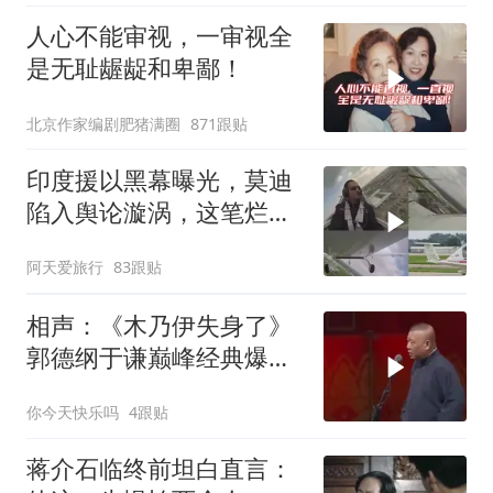
人心不能审视，一审视全
是无耻龌龊和卑鄙！
北京作家编剧肥猪满圈
871跟贴
印度援以黑幕曝光，莫迪
陷入舆论漩涡，这笔烂账
如何收场
阿天爱旅行
83跟贴
相声：《木乃伊失身了》
郭德纲于谦巅峰经典爆笑
相声太搞笑太逗了
你今天快乐吗
4跟贴
蒋介石临终前坦白直言：