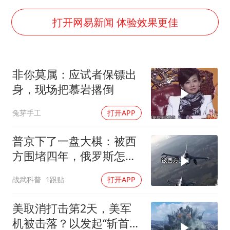
OpenAI为免费用户升级GPT-5.6 Luna
47岁妈妈突然产女 26岁女儿：很震惊
打开网易新闻 体验效果更佳
97岁英国奶奶飞上天再破吉尼斯纪录
“中国蔬菜之乡”最高温达41.8℃
非你莫属：应试者保镖出
如何把百年大党建设得更加坚强有力？
身，现场把慕岩撂倒
兔芽手工
打开APP
普京下了一盘大棋：被西
方围堵四年，俄罗斯怎么
反倒打出了国运翻盘？
战武科普
1跟贴
打开APP
美取消打击第2天，美军
机被击落？以发起“斩首行