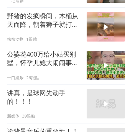
二毛追剧
野猪的发疯瞬间，木桶从
天而降，朝着狮子就打去
知道自己玩大了
辣辣动物
1跟贴
公婆花400万给小姑买别
墅，怀孕儿媳大闹闹事，
被老公狠心离婚
一口娱乐
26跟贴
讲真，是球网先动手
的！！！
新媒体
39跟贴
论背景音乐的重要性！！