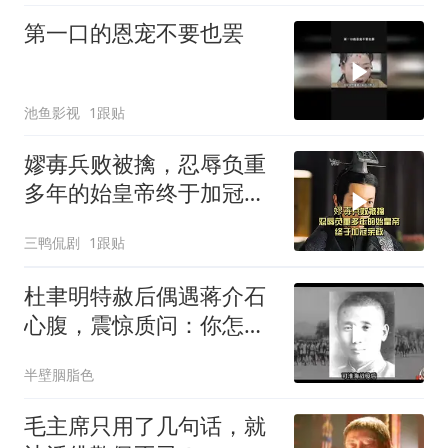
第一口的恩宠不要也罢
池鱼影视
1跟贴
嫪毐兵败被擒，忍辱负重
多年的始皇帝终于加冠亲
政
三鸭侃剧
1跟贴
杜聿明特赦后偶遇蒋介石
心腹，震惊质问：你怎么
也在这里？
半壁胭脂色
毛主席只用了几句话，就