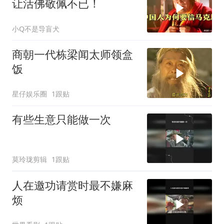
让活佛敬佩不已！
小Q不是导盲犬
商朝一代栋梁闻太师领盒
饭
星仔娱乐圈
1跟贴
有些生意只能做一次
莫玲珑剪辑
1跟贴
人在邀功请赏时最不嫌麻
烦