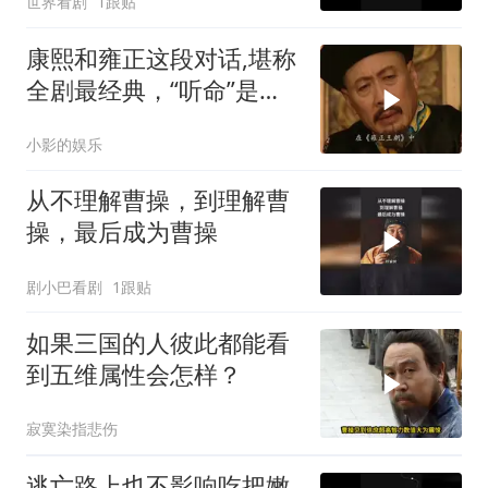
世界看剧
1跟贴
康熙和雍正这段对话,堪称
全剧最经典，“听命”是你
唯的一选择，太精彩
小影的娱乐
从不理解曹操，到理解曹
操，最后成为曹操
剧小巴看剧
1跟贴
如果三国的人彼此都能看
到五维属性会怎样？
寂寞染指悲伤
逃亡路上也不影响吃把嫩