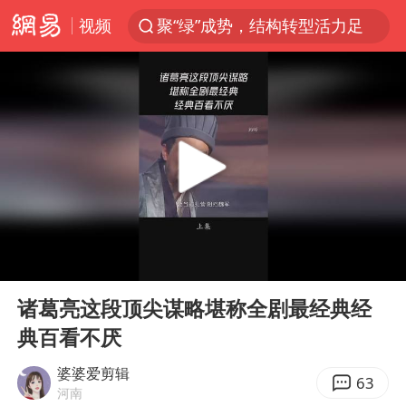
视频
聚“绿”成势，结构转型活力足
郑国霖回应去景区上班被保安拦下
维持强台风级！白海豚直奔华东沿海
印度暴发金迪普拉病毒
41岁女子为鼓励女儿考上985研究生
陕西柞水县突发泥石流致1死2失联
80后女柜员获聘4200亿银行副行长
00:00
13:44
24小时不关空调 电费反而更低？
Play
Ent
full
“梅姨”已是老年人 死刑或适用受限
诸葛亮这段顶尖谋略堪称全剧最经典经
典百看不厌
“事业单位招聘不是人情买卖”
美国退回1000亿美元关税
婆婆爱剪辑
63
河南