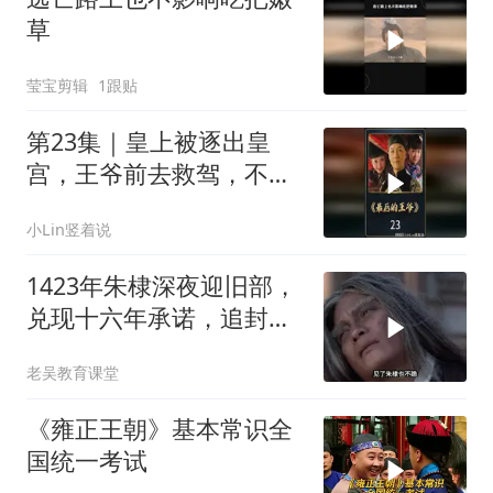
草
莹宝剪辑
1跟贴
第23集｜皇上被逐出皇
宫，王爷前去救驾，不料
连面都没见着
小Lin竖着说
1423年朱棣深夜迎旧部，
兑现十六年承诺，追封死
义之士入忠烈祠
老吴教育课堂
《雍正王朝》基本常识全
国统一考试