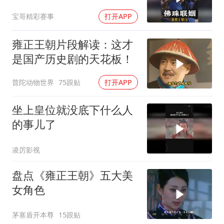
宝哥精彩赛事
打开APP
雍正王朝片段解读：这才
是国产历史剧的天花板！
普陀动物世界
75跟贴
打开APP
坐上皇位就没底下什么人
的事儿了
凌厉影视
盘点《雍正王朝》五大美
女角色
茅塞盾开本尊
15跟贴