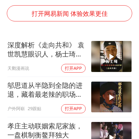
你常吃的兰州拉面要改名了
河南试行周五下午弹性离岗
打开网易新闻 体验效果更佳
南大数院院长疑辞职信里写不想干了
小伙靠AI减肥 45天瘦40斤进了ICU
深度解析《走向共和》 袁
李亚鹏向地铁吐血女孩捐99999元
世凯慧眼识人，杨士琦确
新华社权威快报|我国编制完成新版全月地质图
实不一般
天鹅漫画说
打开APP
中国经济展现强大韧性和活力
邬思道从半隐到全隐的进
退，藏着最老辣的职场保
身术
户外阿崭
29跟贴
打开APP
孝庄主动联姻索尼家族，
一盘棋制衡鳌拜独大