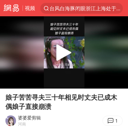
视频
台风白海豚闭眼浙江上海处于危险半圆
“China Cool”火了，老外爱上中国避暑游
香港宏福苑火灾或由烟头引起
浙江台州《告全体市民书》
以媒：穆杰塔巴被紧急送医情况危急
多所高校取消艺考
泰国初中生饮弹自尽前开了26枪
00:00
01:38
22岁女生独闯南太行失联12天
Play
Ent
full
用AI造出新病毒意味着什么
娘子苦苦寻夫三十年相见时丈夫已成木
偶娘子直接崩溃
今年第二强台风将带来多大影响
张本智和：零封向鹏不意外
婆婆爱剪辑
1
河南