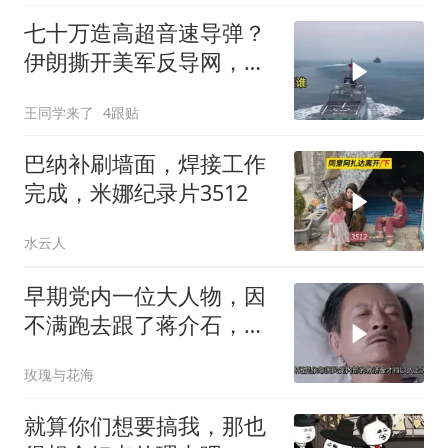
七十万造高超音速导弹？
伊朗撕开美军反导网，炸
出中国工业底牌
王同学来了
4跟贴
巴纳补刷墙面，焊接工作
完成，米娜纪录片3512
水云人
早期党内一位大人物，因
不满跑去跟了蒋介石，不
料晚年竟悲惨死
玫瑰与花海
就算你们想要搞我，那也