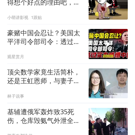
得想个好点的理由吧，这
这...他不成立啊
小萌讲影视
1跟贴
豪赌中国会忍让？美国太
平洋司令部司令：透过实
力威慑中国
观星赏月
顶尖数学家竟生活简朴，
还是王虹恩师，与妻子合
照慈眉善目
林子说事
基辅遭俄军轰炸致35死
伤，仓库毁氨气外泄全城
警报