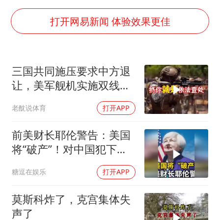
微信新功能：你可以“撤回”你的撤回
上半年国内居民出游人次34.63亿
打开网易新闻 体验效果更佳
浙江最强风雨时段已锁定
万岁山接盘烂尾恒大文旅城
三国共同施压要求中方退
老人被城管撞倒后离世亲属质疑记录仪
让，美军舰机实施双线抵
多所幼师院校开设养老专业
近，南海被划为禁区，
老酖说体育
打开APP
轰-6K已挂弹
薛之谦杭州站演唱会取消
习近平心系体育强国建设
前美财长耶伦警告：美国
将“破产”！对中国犯下两
大错误自食恶果
糖逗在娱乐
打开APP
莫斯科炸了，克宫集体失
声了