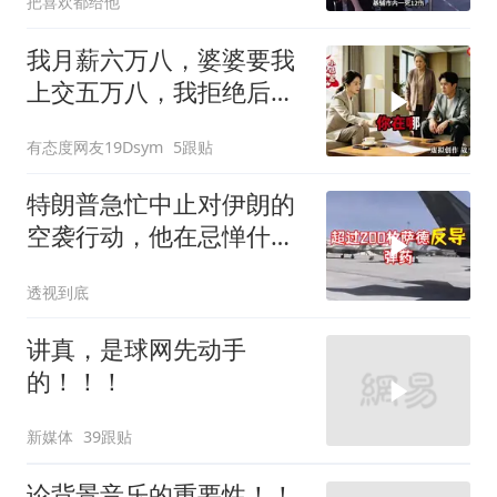
把喜欢都给他
我月薪六万八，婆婆要我
上交五万八，我拒绝后她
换了门锁，12天后我决意
有态度网友19Dsym
5跟贴
离婚
特朗普急忙中止对伊朗的
空袭行动，他在忌惮什
么，谁出手拦阻
透视到底
讲真，是球网先动手
的！！！
新媒体
39跟贴
论背景音乐的重要性！！