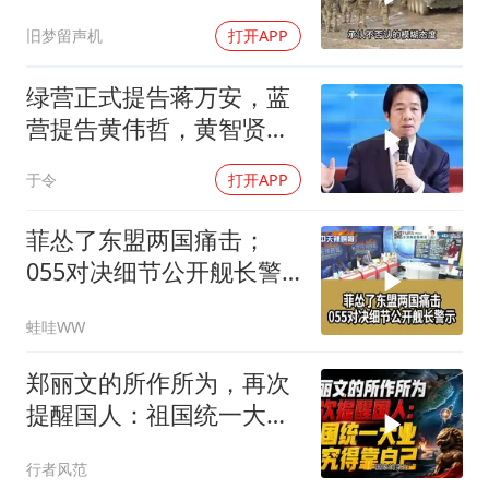
旧梦留声机
打开APP
绿营正式提告蒋万安，蓝
营提告黄伟哲，黄智贤不
装了？
于令
打开APP
菲怂了东盟两国痛击；
055对决细节公开舰长警
示｜帅化民.孙大千.谢寒
蛙哇WW
冰｜辣晚报20260805
郑丽文的所作所为，再次
提醒国人：祖国统一大
业，终究得靠自己！
行者风范