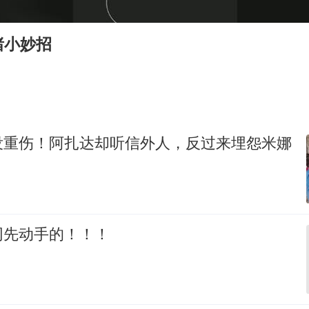
河南将重点打击十类新型黑恶犯罪
秋天的第一杯奶茶到底有多火
绪小妙招
38岁演员求职万岁山NPC成功
我国外贸延续良好增长态势
东航：国内客票提前14天免费退改
欧阳娜娜窦靖童好搭
没重伤！阿扎达却听信外人，反过来埋怨米娜
夯实基础开新局
网先动手的！！！