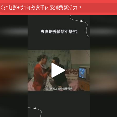
“电影+”如何激发千亿级消费新活力？
云南一地过火把节意外灼伤16人
“东北超”哈尔滨主场收官战小贴士
考生称遭第二名花钱劝退 当地再通报
王虹邓煜的同学获统计学界诺贝尔奖
泰国校园枪击事件已致8死30余伤
泉州市委书记张毅恭被查
2名小孩玩手机低头幅度近乎折叠
“中国蔬菜之乡”最高温达41.8℃
中医教你一招提升气血
全球首个长时储能一体化产业园量产