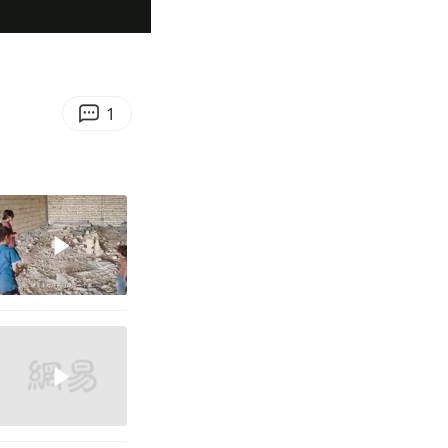
00:38
Enter
fullscreen
1