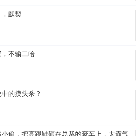
，，默契
家，不输二哈
说中的摸头杀？
追小偷，把高跟鞋砸在总裁的豪车上，太霸气