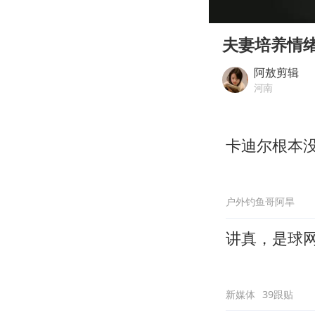
00:00
Play
夫妻培养情
阿敖剪辑
河南
卡迪尔根本
户外钓鱼哥阿旱
讲真，是球
新媒体
39跟贴