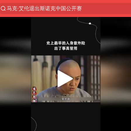
马克·艾伦退出斯诺克中国公开赛
微信又有新功能，你可以“撤回”你的撤回了！
新疆优化调整景区内自驾服务费
上四休三，但降薪1000元，你接受吗？
情侣平潭拍日出坠崖1死1伤
央视新主播李秋莹孙亚鹏亮相
黄金牛市回来了吗
杭州全市有序停课
商场现钱学森巨幅海报 负责人回应
36岁男演员成景区NPC后人气爆棚
全民健身事业高质量发展