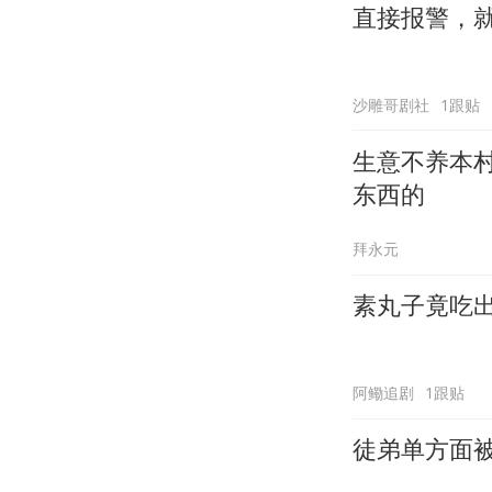
直接报警，
沙雕哥剧社
1跟贴
生意不养本
东西的
拜永元
素丸子竟吃
阿鳓追剧
1跟贴
徒弟单方面