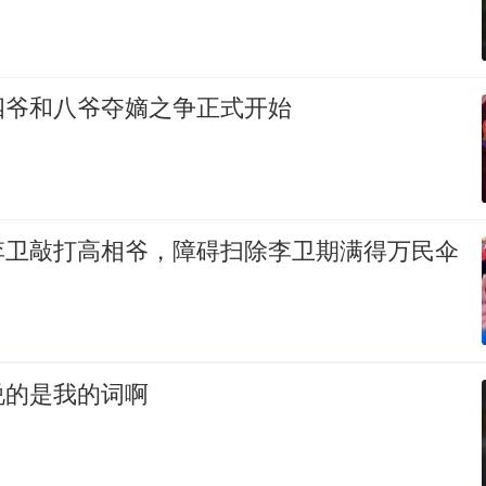
四爷和八爷夺嫡之争正式开始
李卫敲打高相爷，障碍扫除李卫期满得万民伞
说的是我的词啊