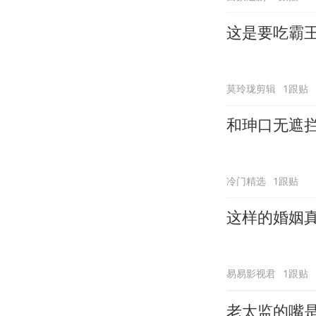
这是要吃霸
莫玲珑剪辑
1跟贴
和珅口无遮
冷门精选
1跟贴
这样的婚姻
易易影视君
1跟贴
老太监的嘴