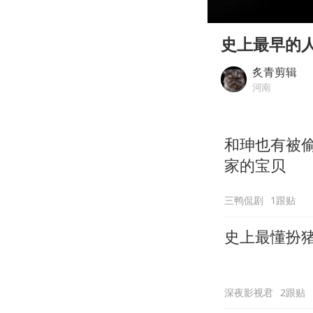
00:00
Play
史上最早的
炙青剪辑
河南
和珅也有被
家的宝贝
三鸭侃剧
1跟贴
史上最懂扮
深夜影视君
2跟贴