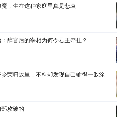
弟魔，生在这种家庭里真是悲哀
墉：辞官后的宰相为何令君王牵挂？
还乡荣归故里，不料却发现自己输得一败涂
内部攻破的