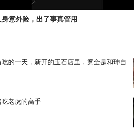
台当局重金为“台独”织“皇帝新衣”
几元成本的AI广告导致千万市值蒸发
人身意外险，出了事真管用
老挝国会主席赛宋蓬逝世
白海豚将正面袭击贯穿浙江
酒店回应车内过夜被收150元
乐享全民健身 共筑健康中国
偷吃的一天，新开的玉石店里，竟全是和珅自
猪吃老虎的高手