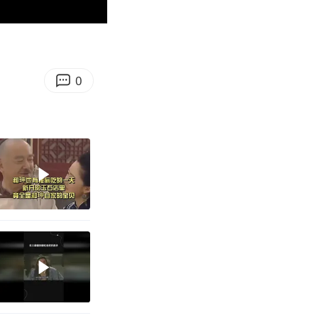
03:04
Enter
fullscreen
0