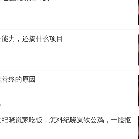
个能力，还搞什么项目
能善终的原因
贴
去纪晓岚家吃饭，怎料纪晓岚铁公鸡，一脸抠