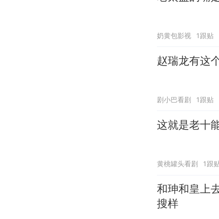
奶黄包影视
1跟贴
赵瑞龙有这
剧小巴看剧
1跟贴
这就是老十
黄桃罐头看剧
1跟
和珅和皇上
搜样