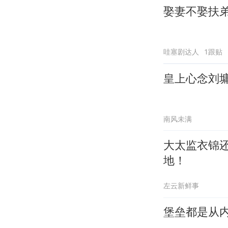
娶妻不娶扶
哇塞剧达人
1跟贴
皇上心念刘
南风未满
大太监衣锦
地！
左云新鲜事
堡垒都是从