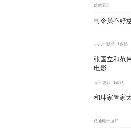
雄武看剧
司令员不好
小六一影视
1跟贴
张国立和范
电影
无言观影
1跟贴
和珅家管家
亿通电子游戏