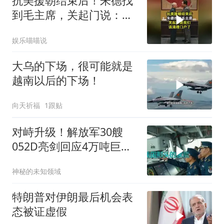
抗美援朝结束后！朱德找
到毛主席，关起门说：我
们该清理门户了
娱乐喵喵说
大乌的下场，很可能就是
越南以后的下场！
向天祈福
1跟贴
对峙升级！解放军30艘
052D亮剑回应4万吨巨舰
挑衅
神秘的未知领域
特朗普对伊朗最后机会表
态被证虚假