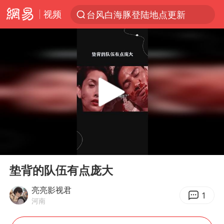
视频
台风白海豚登陆地点更新
以“新”破局 首发经济点亮城市消费活力
台风白海豚进入48小时警戒线
中方回应是否在太平洋海底开采稀土
台风白海豚影响中国已成定局
佛得角门将亮相智利俱乐部主场
看守所辅警收受10万获刑1年
00:00
00:11
多地要求领导干部带头休假
Play
Ent
full
U17国足1分钟轰2球
垫背的队伍有点庞大
宇树科技发行价格150.80元/股
亮亮影视君
1
河南
今年已有4位周星驰电影配角去世