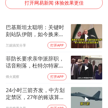
哪吒汽车南宁工厂设备降价20%拍卖
打开网易新闻 体验效果更佳
五粮液渠道价一箱上涨近百元
法国下周开始禁止未经同意的电话营销
巴基斯坦太聪明：关键时
泰国一女公务员妆容引争议 本人回应
刻站队伊朗，如今换来比
80后女柜员逆袭成4200亿银行副行长
山还高的盟友
兰妮搞笑分享
打开APP
女子利用漏洞0元薅走3000多件家电
24小时不关空调 电费会更低吗
菲防长要求亲华派辞职，
奋进开新局 实干挑大梁
话音刚落，杜特尔特家族
就给他当头一棒
烽火观察
打开APP
24小时三箭齐发，中方划
定禁区，27年的账该算
了，强制拖船摆上台面