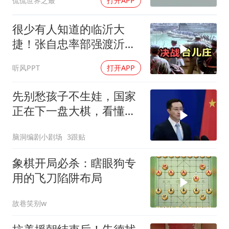
侃侃世界之最
打开APP
很少有人知道的临沂大
捷！张自忠率部强渡沂
河，阻击板垣师团
听风PPT
打开APP
先别愁孩子不生娃，国家
正在下一盘大棋，看懂的
都在悄悄准备
脑洞编剧小剧场
3跟贴
象棋开局必杀：瞎眼狗专
用的飞刀陷阱布局
故巷笑别w