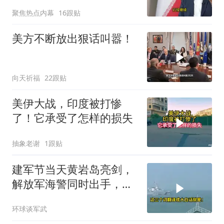
聚焦热点内幕
16跟贴
美方不断放出狠话叫嚣！
向天祈福
22跟贴
美伊大战，印度被打惨
了！它承受了怎样的损失
抽象老谢
1跟贴
建军节当天黄岩岛亮剑，
解放军海警同时出手，菲
律宾的挑衅该收场了
环球谈军武