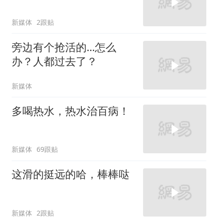
新媒体
2跟贴
旁边有个抢活的…怎么
办？人都过去了？
新媒体
多喝热水，热水治百病！
新媒体
69跟贴
这滑的挺远的哈，棒棒哒
新媒体
2跟贴