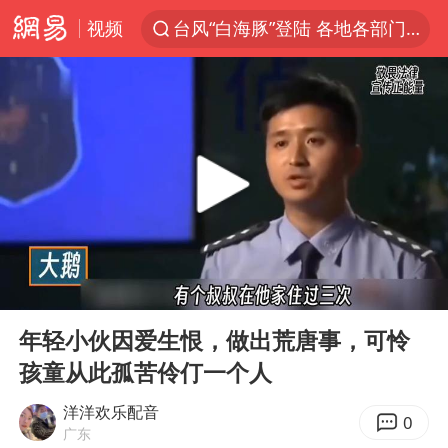
视频
台风“白海豚”登陆 各地各部门全力应对
奥沙利文晋级斯诺克中国公开赛16强
路虎卫士110 HSE限时降价
我国发现稀散金属独立新矿物——乌斯河锗矿
上海鼓励居家办公
部分银行上调存款利率
小沈阳加盟《披荆斩棘》
00:00
08:03
新疆生产建设兵团生态环境局原局长被查
Play
Ent
full
朱一龙的鼻子怎么了
年轻小伙因爱生恨，做出荒唐事，可怜
孩童从此孤苦伶仃一个人
大疆错失宇树
5万小车卖不动 微型代步车集体遇冷
洋洋欢乐配音
0
广东