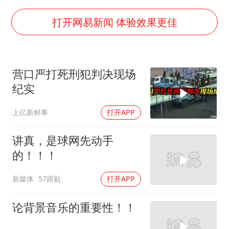
4.2平卫生间补漏注胶花1.55万
周星驰妈妈现身香港首映礼
打开网易新闻 体验效果更佳
上海地铁4条线路全线停运
湖北启动重大气象灾害三级应急响应
营口严打死刑犯判决现场
费大厨口号更改 不再宣传小炒肉大王
纪实
56岁刘奕君跟13岁女儿合跳
上亿新鲜事
打开APP
从科技创新看开局起步的时与势
讲真，是球网先动手
的！！！
新媒体
57跟贴
打开APP
论背景音乐的重要性！！