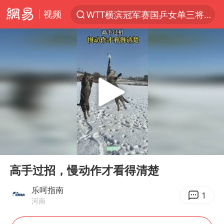
视频
WTT横滨冠军赛国乒女单三将晋级四强
光影经济撬动暑期消费新蓝海
日本发布排名：“中国第一，美日德韩英法居后”
大V：马科斯把路走绝了
黄金牛市回来了吗
杭州全市有序停课
情侣在平潭拍日出时坠崖致一死一伤
00:00
00:20
检测列车撞人致11死2伤 涉事单位被罚
Play
Ent
full
上四休三，但降薪1000元，你接受吗？
高手过招，慢动作才看得清楚
36岁男演员成景区NPC后人气爆棚
乐呵指南
1
河南
身体出现这几个信号可能是肝在求救