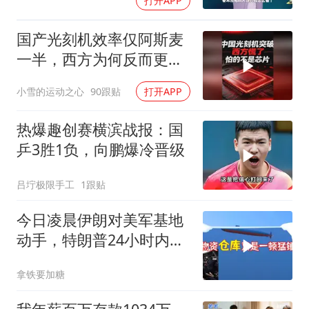
打开APP
国产光刻机效率仅阿斯麦
一半，西方为何反而更
慌？
小雪的运动之心
90跟贴
打开APP
热爆趣创赛横滨战报：国
乒3胜1负，向鹏爆冷晋级
吕坾极限手工
1跟贴
今日凌晨伊朗对美军基地
动手，特朗普24小时内服
软
拿铁要加糖