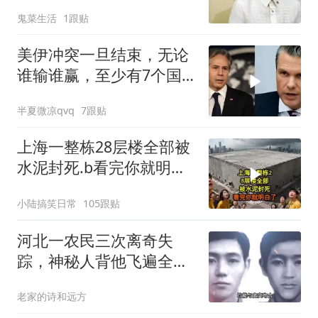
防长被硬刚！
鬼菜生活
1跟贴
美伊冲突一旦结束，无论
谁输谁赢，至少有7个国
家，恐有亡国之忧
半夏微凉qvq
7跟贴
上海一整栋28层楼全部被
水泥封死.b看完你就明白
了..s
小陆搞笑日常
105跟贴
河北一农民三次离奇失
踪，神秘人背他飞遍全中
国，幕后真相是什么
老家的诗和远方