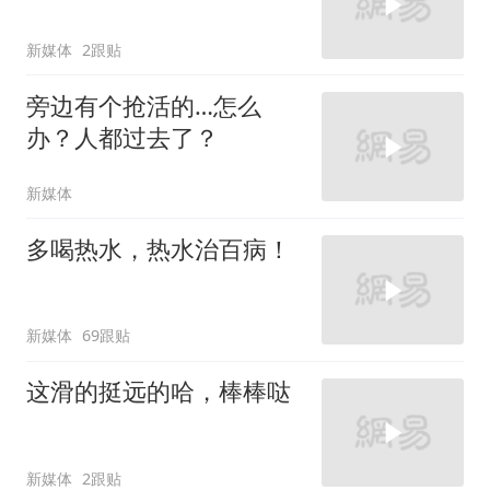
新媒体
2跟贴
旁边有个抢活的…怎么
办？人都过去了？
新媒体
多喝热水，热水治百病！
新媒体
69跟贴
这滑的挺远的哈，棒棒哒
新媒体
2跟贴