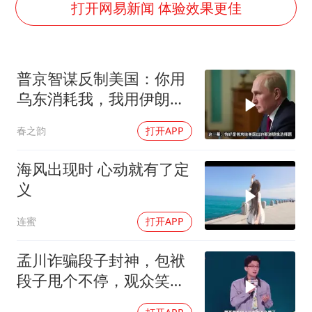
宇树王兴兴被问了360多个问题
打开网易新闻 体验效果更佳
全民健身事业高质量发展
几元成本的AI广告导致千万市值蒸发
普京智谋反制美国：你用
唐田赛前发布会上引用《孙子兵法》
乌东消耗我，我用伊朗消
台当局重金为“台独”织“皇帝新衣”
耗你
春之韵
打开APP
郑丽文：台湾从来没有“独立”过
商场现钱学森巨幅海报 负责人回应
海风出现时 心动就有了定
乐享全民健身 共筑健康中国
义
连蜜
打开APP
孟川诈骗段子封神，包袱
段子甩个不停，观众笑到
失态丨脱口秀