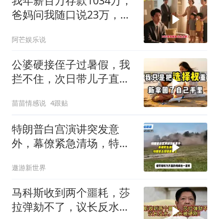
我年薪百万存款1034万，
爸妈问我随口说23万，结
果哥哥一家找上门
阿芒娱乐说
公婆硬接侄子过暑假，我
拦不住，次日带儿子直飞
普吉岛，婆婆傻眼
苗苗情感说
4跟贴
特朗普白宫演讲突发意
外，幕僚紧急清场，特朗
普出现健康疑云！
遨游新世界
马科斯收到两个噩耗，莎
拉弹劾不了，议长反水，