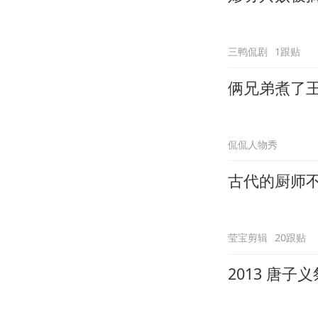
三鸭侃剧
1跟贴
俩兄弟煮了
侃侃人物秀
古代的厨师
莹宝剪辑
20跟贴
2013 唐