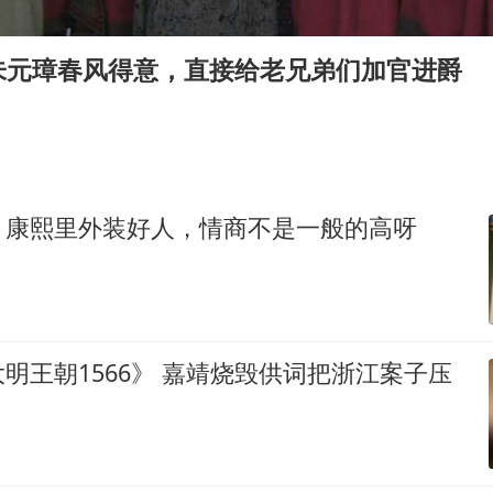
新疆景区自驾服务费改为按车收费
香港宏福苑火灾或由烟头引起
朱元璋春风得意，直接给老兄弟们加官进爵
浙江台州《告全体市民书》
西贝创始人贾国龙押注鲜羊赛道
“不怕六爷挂得多 就怕六爷挂一颗”
董璇小酒窝朵朵为佟丽娅庆生
》康熙里外装好人，情商不是一般的高呀
36岁男演员成景区NPC后人气爆棚
人民的健康、体质、幸福一脉相承
明王朝1566》 嘉靖烧毁供词把浙江案子压