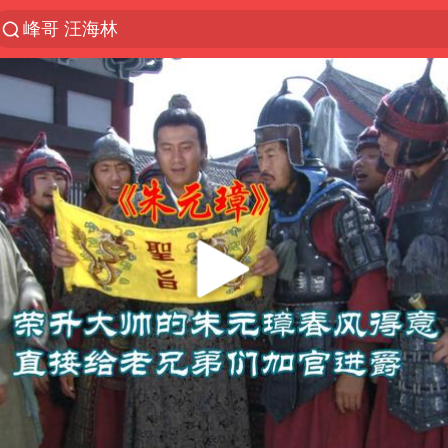
峰哥 汪海林
解锁各地夏日限定体验
西湖突现狂风暴雨 游客瞬间被浇透
河南重大刑事案嫌疑人落网
马克·艾伦退出斯诺克中国公开赛
视频丨中国东方电气集团原党组副书记、董事宋致远
金饰克价一夜涨回1300元
梁家辉：到内地拍戏不是北上是回归
白海豚将正面袭击贯穿浙江
酒店回应车内过夜被收150元
牛津大学一纸声明甩不了锅