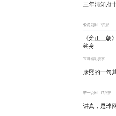
三年清知府
爱说剧剧
3跟贴
《雍正王朝
终身
宝哥精彩赛事
康熙的一句
若一说剧
17跟贴
讲真，是球