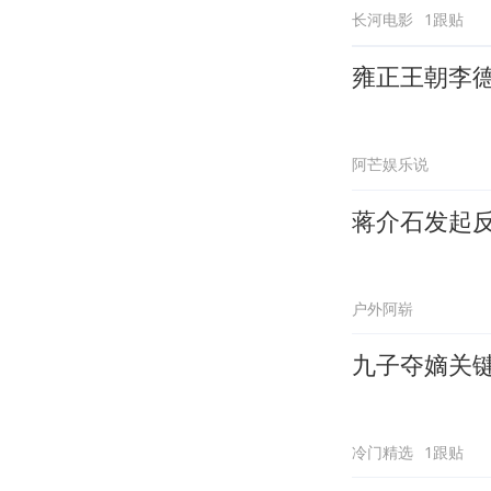
长河电影
1跟贴
雍正王朝李
阿芒娱乐说
蒋介石发起
户外阿崭
九子夺嫡关
冷门精选
1跟贴