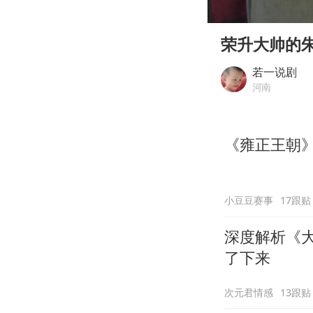
00:00
Play
荣升大帅的
若一说剧
河南
《雍正王朝
小豆豆赛事
17跟贴
深度解析《大
了下来
次元君情感
13跟贴