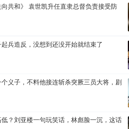
走向共和》 袁世凯升任直隶总督负责接受防
子起兵造反，没想到还没开始就结束了
一个义子，不料他接连斩杀突厥三员大将，剧
高低？刘亚楼一句玩笑话，林彪脸一沉，这话