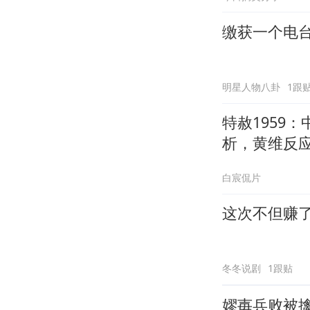
缴获一个电
明星人物八卦
1跟
特赦1959
析，黄维反
白宸侃片
这次不但赚
冬冬说剧
1跟贴
嫪毐兵败被