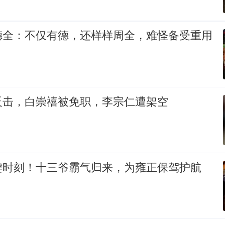
德全：不仅有德，还样样周全，难怪备受重用
反击，白崇禧被免职，李宗仁遭架空
键时刻！十三爷霸气归来，为雍正保驾护航