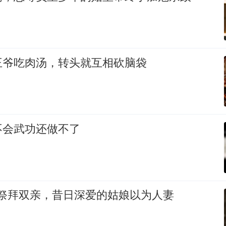
王爷吃肉汤，转头就互相砍脑袋
不会武功还做不了
子义祭拜双亲，昔日深爱的姑娘以为人妻