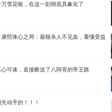
十万雪花银，在这一刻彻底具象化了
》康熙诛心之局：最狠杀人不见血，看懂受益
其心可诛，直接断送了八阿哥的帝王路
网先动手的！！！