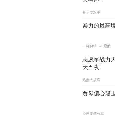
开车要双手
暴力的最高
一样剪辑
49跟贴
志愿军战力天
天五夜
热点大放送
贾母偏心黛
今日搞笑分享