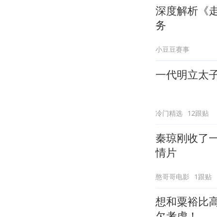
深度解析《
务
小豆豆赛事
一代明立太
冷门精选
12跟贴
秦琼刚收了
情片
憨哥哥电影
1跟贴
想和粟裕比
欠考虑！