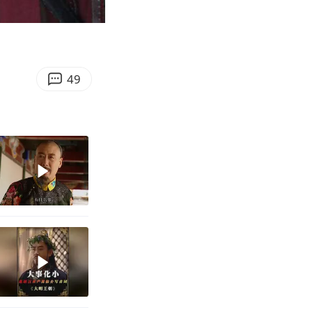
03:42
Enter
fullscreen
49