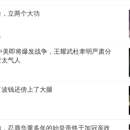
台，立两个大功
贴
：中美即将爆发战争，王耀武杜聿明严肃分
应太气人
了波钱还傍上了大腿
擒，忍辱负重多年的始皇帝终于加冠亲政