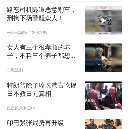
路怒司机隧道恶意别车，
刑拘下场警醒众人！
一串棉花糖
1263跟贴
女人有三个很孝顺的养
子，不料三个养子都想害
她！
二毛追剧
特朗普除了珍珠港言论揭
日本救日元真相
星星跌入梦里中
印巴紧张局势再升级