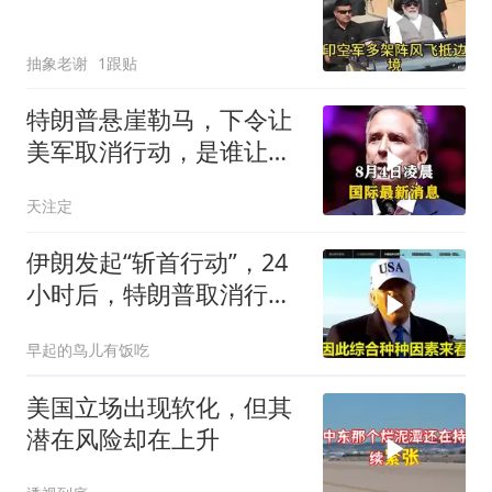
抽象老谢
1跟贴
特朗普悬崖勒马，下令让
美军取消行动，是谁让他
突然改变主意？
天注定
伊朗发起“斩首行动”，24
小时后，特朗普取消行
动？美开始撤侨
早起的鸟儿有饭吃
美国立场出现软化，但其
潜在风险却在上升