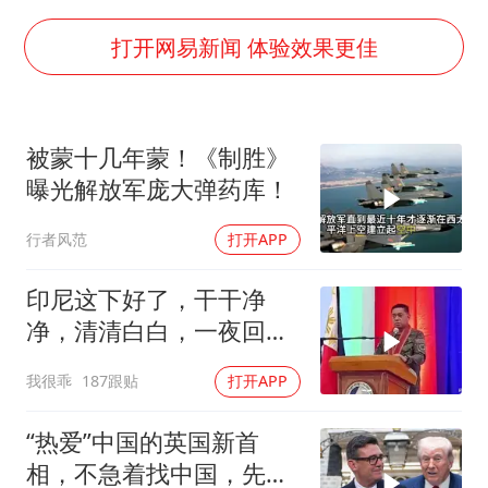
国防部：中国军队坚决反制任何闹海挑衅图谋
陈幸同晋级WTT横滨冠军赛8强
打开网易新闻 体验效果更佳
宇树科技中一签需缴款7.54万元
两名乘客在飞机上因调节座椅起冲突
被蒙十几年蒙！《制胜》
女儿为争财产堵门阻挠父亲出殡
曝光解放军庞大弹药库！
今日立秋你咬秋了吗
行者风范
打开APP
夯实基础开新局
印尼这下好了，干干净
净，清清白白，一夜回到
了从前（3） (2)
我很乖
187跟贴
打开APP
“热爱”中国的英国新首
相，不急着找中国，先给