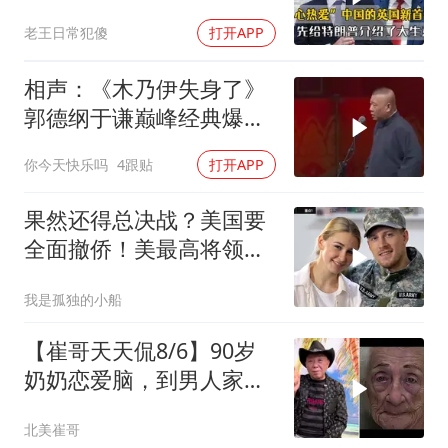
特朗普介绍大生意
老王日常犯傻
打开APP
相声：《木乃伊失身了》
郭德纲于谦巅峰经典爆笑
相声太搞笑太逗了
你今天快乐吗
4跟贴
打开APP
果然还得总决战？美国要
全面撤侨！美最高将领：
决战伊朗随时能打
我是孤独的小船
【崔哥天天侃8/6】90岁
奶奶恋爱脑，到男人家索
吻求爱
北美崔哥