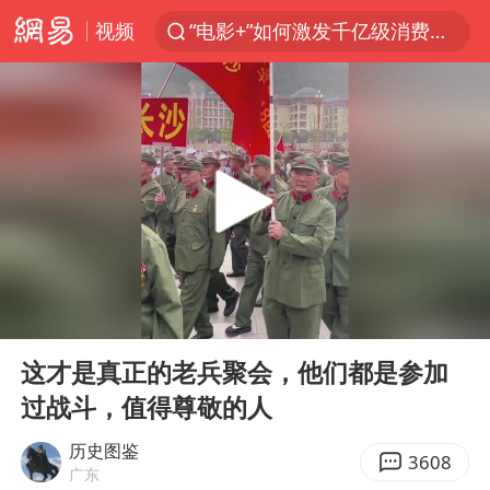
视频
“电影+”如何激发千亿级消费新活力？
日本试射“战斧”导弹，国防部回应
台风白海豚中心风力增强
向鹏0-3不敌张本智和
百花奖开幕式
四川宜宾高县4.9级地震致1死
广东雷州通报特教老师招聘违规事件
00:00
00:25
山东一元代青花杯离奇失踪
Play
Ent
full
“新疆阿勒泰八月能滑雪”不实
这才是真正的老兵聚会，他们都是参加
过战斗，值得尊敬的人
刘国正说向鹏打得很窝囊
我国外贸延续良好增长态势
历史图鉴
3608
广东