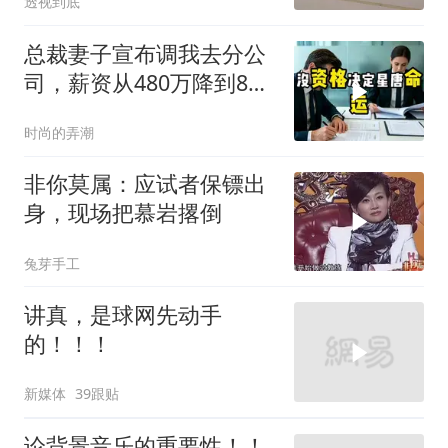
透视到底
总裁妻子宣布调我去分公
司，薪资从480万降到8
万，我递交辞呈
时尚的弄潮
非你莫属：应试者保镖出
身，现场把慕岩撂倒
兔芽手工
讲真，是球网先动手
的！！！
新媒体
39跟贴
论背景音乐的重要性！！