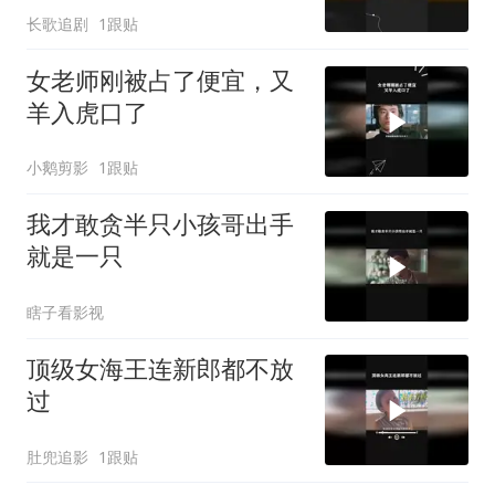
长歌追剧
1跟贴
女老师刚被占了便宜，又
羊入虎口了
小鹅剪影
1跟贴
我才敢贪半只小孩哥出手
就是一只
瞎子看影视
顶级女海王连新郎都不放
过
肚兜追影
1跟贴