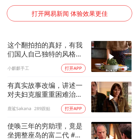
全民健身事业高质量发展
台当局重金为“台独”织“皇帝新衣”
打开网易新闻 体验效果更佳
几元成本的AI广告导致千万市值蒸发
老挝国会主席赛宋蓬逝世
这个翻拍拍的真好，有我
茅台部分直营店飞天茅台提价
们国人自己独特的风格魅
白海豚将正面袭击贯穿浙江
力
小麒麒手工
打开APP
酒店回应车内过夜被收150元
乐享全民健身 共筑健康中国
有真实故事改编，讲述一
对夫妇克服重重困难治疗
自闭症孩子的故事
鹿鲨Sakana
289跟贴
打开APP
使唤三年的穷助理，竟是
坐拥整座岛的富二代 #电