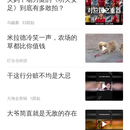
足》到底有多敢拍？
乌贼酱
33跟贴
米拉德冷笑一声，农场的
草都比你值钱
叮当当科技
干这行分赃不均是大忌
大海会剪辑
1跟贴
大爷简直就是无敌的存在