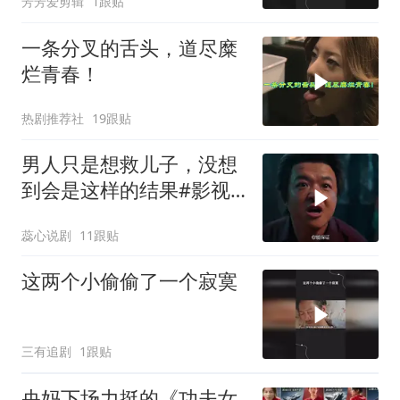
芳芳爱剪辑
1跟贴
一条分叉的舌头，道尽糜
烂青春！
热剧推荐社
19跟贴
男人只是想救儿子，没想
到会是这样的结果#影视
解说
蕊心说剧
11跟贴
这两个小偷偷了一个寂寞
三有追剧
1跟贴
央妈下场力挺的《功夫女