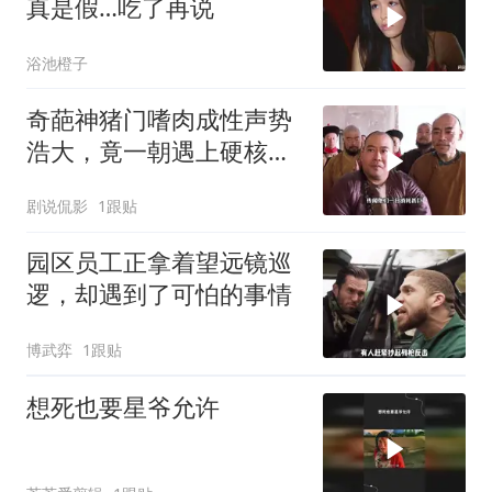
真是假…吃了再说
浴池橙子
奇葩神猪门嗜肉成性声势
浩大，竟一朝遇上硬核江
湖女侠
剧说侃影
1跟贴
园区员工正拿着望远镜巡
逻，却遇到了可怕的事情
博武弈
1跟贴
想死也要星爷允许