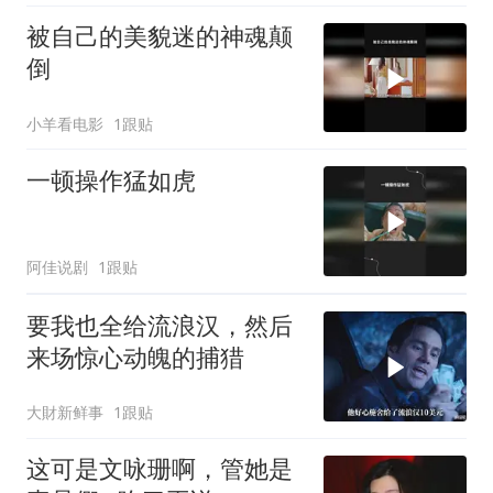
被自己的美貌迷的神魂颠
倒
小羊看电影
1跟贴
一顿操作猛如虎
阿佳说剧
1跟贴
要我也全给流浪汉，然后
来场惊心动魄的捕猎
大財新鲜事
1跟贴
这可是文咏珊啊，管她是