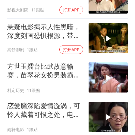
影解说
影视大剧院
11跟贴
打开APP
悬疑电影揭示人性黑暗，
深度刻画恐惧根源，带你
体验心灵冲击
嵩仔聊剧
1跟贴
打开APP
方世玉擂台比武故意输
赛，苗翠花女扮男装霸气
上台，开启精彩挑战
料定历史
11跟贴
恋爱脑深陷爱情漩涡，可
怜人藏着可恨之处，电影
或能将其点醒
雨轩电影
1跟贴