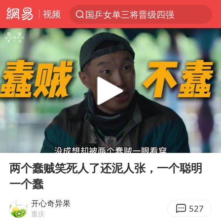
视频
国乒女单三将晋级四强
光影经济撬动暑期消费新蓝海
陈思诚零点晒照为佟丽娅庆生
马克·艾伦退出斯诺克中国公开赛
郑丽文：台湾从来没有“独立”过
新疆优化调整景区内自驾服务费
情侣平潭拍日出坠崖1死1伤
00:00
06:31
酒店花洒现排泄物住客索赔遭拒
Play
Ent
full
杭州全市有序停课
两个蠢贼笑死人了还泥人张，一个聪明
一个蠢
上四休三，但降薪1000元，你接受吗？
36岁男演员成景区NPC后人气爆棚
开心奇异果
527
重庆