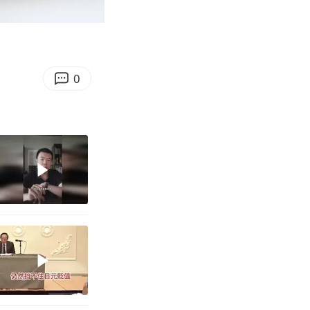
00:20
Enter
fullscreen
0