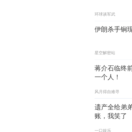
环球谈军武
伊朗杀手锏
星空解密站
蒋介石临终
一个人！
风月得自难寻
遗产全给弟
账，我笑了
一口娱乐