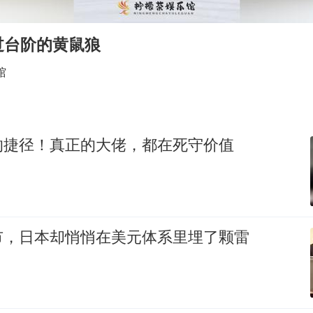
王艺迪无缘横滨赛决赛
泰国：高度重视中国游客旅游体验
过台阶的黄鼠狼
于东来直播和胖东来核心团队开会
馆
上海大部迎大暴雨
《龙餐馆》 冲奖
蒯曼挺进WTT横滨冠军赛女单四强
的捷径！真正的大佬，都在死守价值
构建更高水平的全民健身公共服务体系
市，日本却悄悄在美元体系里埋了颗雷