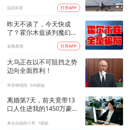
战武科普
打开APP
昨天不谈了，今天快成
了？霍尔木兹谈判魔幻反
转，全是骗局？
金梅煮酒
打开APP
大乌正在以不可阻挡之势
迈向全面胜利！
琴音缭绕回
545跟贴
离婚第7天，前夫竟带13
口人住进我的1450万豪
宅，一开门全傻眼
来去自如的小章
1跟贴