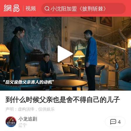
视频
小沈阳加盟《披荆斩棘》
台风“白海豚”登陆 各地各部门全力应对
白海豚雨量超越利奇马、巴威
人形机器人第一股
上海地铁4条线路全线停运
宇树申购 中一签有望赚20万元
4.2平卫生间补漏注胶花1.55万
00:00
01:07
白海豚路径图
Play
Ent
full
武汉3名城管协管员殴打摊主被刑拘
到什么时候父亲也是舍不得自己的儿子
律师谈贾冰私人饭局被偷拍
声明：虚构演绎，仅供娱乐
小龙追剧
男子结婚8年3个女儿都不是亲生
4
辽宁