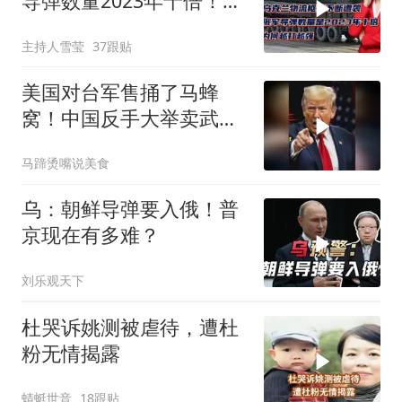
导弹数量2023年十倍！为
何越打越强？
主持人雪莹
37跟贴
美国对台军售捅了马蜂
窝！中国反手大举卖武
器，反美国家抢着要！
马蹄烫嘴说美食
乌：朝鲜导弹要入俄！普
京现在有多难？
刘乐观天下
杜哭诉姚测被虐待，遭杜
粉无情揭露
蜻蜓世音
18跟贴