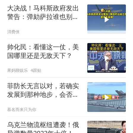
大决战！马科斯政府发出
警告：弹劾萨拉谁也别想
掩盖真相
消费侠
帅化民：看懂这一仗，美
国哪里还是无敌天下？
果妈聊娱乐
4跟贴
菲防长无言以对，若确实
发展到那种地步，会否上
前线
慕名而来只为你
乌克兰物流枢纽遭袭！俄