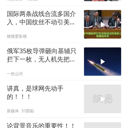
国际两条战线合流多国介
入，中国纹丝不动引美方
焦虑
猪猪爱影视
俄军35枚导弹砸向基辅只
拦下一枚，无人机先把爱
国者耗干了，泽连斯基的
一饮山河
秋天反攻成了笑话
讲真，是球网先动手
的！！！
新媒体
57跟贴
论背景音乐的重要性！！