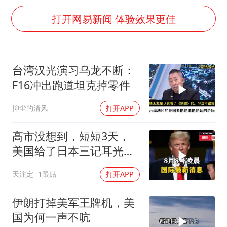
多地银行上调存款利率
打开网易新闻 体验效果更佳
面对面丨蔡磊：与渐冻症抗争 纵使不敌 也不屈服
5万小车卖不动 微型代步车集体遇冷
NBA传奇教练老尼尔森去世
台湾汉光演习乌龙不断：
手机真会“偷听”我们说话吗
F16冲出跑道坦克掉零件
上半年全球新能源乘用车销量1122万台
抑尘的清风
打开APP
加沙约14万栋建筑被完全摧毁
高市没想到，短短3天，
从科技创新看开局起步的时与势
美国给了日本三记耳光，
根本不顾日本死活
天注定
1跟贴
打开APP
伊朗打掉美军王牌机，美
国为何一声不吭