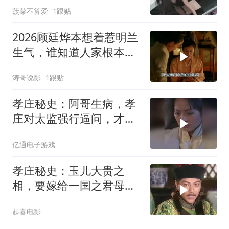
菠菜不算爱
1跟贴
2026顾廷烨本想着惹明兰
生气，谁知道人家根本没
拿这当回事
涛哥说影
1跟贴
孝庄秘史：阿哥生病，孝
庄对太监强行逼问，才知
他快不行
亿通电子游戏
孝庄秘史：玉儿大贵之
相，要嫁给一国之君母仪
天下，皇太极动了心思！
起喜电影