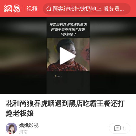
视频
顾客结账把钱扔地上 服务员霸气扔回
38岁山东财大教授刘海明逝世
被泰航拒载中国乘客：免费改签没兑现
陕西柞水遭遇暴雨五千余户群众转移
银行午休1.5小时 留个窗口行不行
台风白海豚或在华东沿海登陆
弹药库存告急 美军补货难
00:00
01:19
沙特否认与胡塞武装举行会谈
Play
Ent
full
如何把百年大党建设得更加坚强有力
花和尚狼吞虎咽遇到黑店吃霸王餐还打
趣老板娘
香港殿堂级填词人黎彼得因病离世 终年76岁
李亚鹏向地铁吐血女孩捐99999元
娥娥影视
1
河南