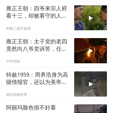
雍正王朝：四爷来宗人府
看十三，却被看守的人拦
住，只能趴门
邻家二蛋不靠谱
雍正王朝：太子党的老四
竟然向八爷党诉苦，任谁
听了也不信，装模作样
户外阿崭
特赦1959：周养浩身为高
级情报官，还以为美帝打
到东北，宋希濂气炸怒
普陀动物世界
骂！
阿丽玛脸色很不好看