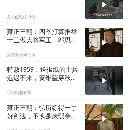
瓜哥的动物日记
雍正王朝：四爷打算推举
十三做大将军王，邬思道
立马阻止，并
搞笑脑洞研究所
特赦1959：送报纸的士兵
迟迟不来，黄维望穿秋
水，康泽吐槽亮了！
宝哥精彩赛事
雍正王朝：弘历练得一手
好剑法，不愧是康熙亲自
教导，青出于蓝！