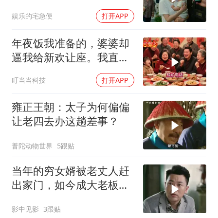
当场惊呆
娱乐的宅急便
打开APP
年夜饭我准备的，婆婆却
逼我给新欢让座。我直接
离开，半小时后全家哭着
叮当当科技
打开APP
求我回去
雍正王朝：太子为何偏偏
让老四去办这趟差事？
普陀动物世界
5跟贴
当年的穷女婿被老丈人赶
出家门，如今成大老板风
光无限
影中见影
3跟贴