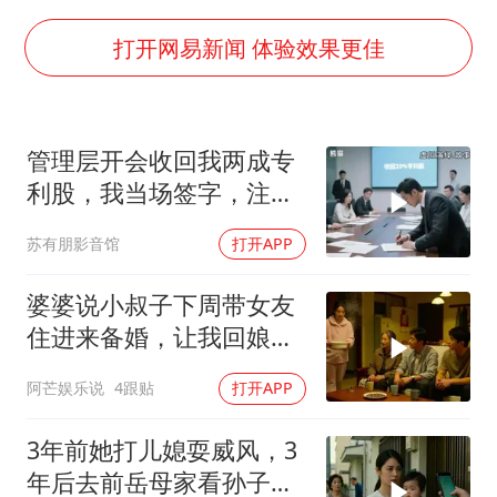
FIFA官方支持因凡蒂诺
41岁女子为鼓励女儿考上985研究生
打开网易新闻 体验效果更佳
乘客脱鞋散发异味 司机提醒反被怼
日本籍女网红在韩直播时自杀身亡
管理层开会收回我两成专
恩比德变瘦引热议
利股，我当场签字，注销
总书记关心百姓身边这些民生大事
核心技术授权，全员慌了
苏有朋影音馆
打开APP
婆婆说小叔子下周带女友
住进来备婚，让我回娘家
住2个月，我点头
阿芒娱乐说
4跟贴
打开APP
3年前她打儿媳耍威风，3
年后去前岳母家看孙子，