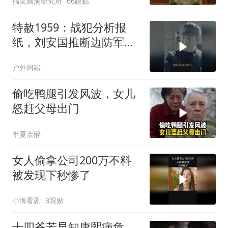
搞笑脑洞研究所
66跟贴
特赦1959：战犯分析报
纸，刘安国推断边防军是
四野部队，黄维：不愧是
户外阿崭
情报军官
偷吃鸭腿引发风波，女儿
怒赶父母出门
半夏余醉
女人偷拿公司200万不料
被发现下秒惨了
小海看剧
3跟贴
十四爷若早知康熙病危，