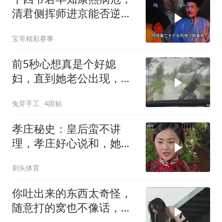
清君侧挥师进京能否逆转
乾坤？
宝哥精彩赛事
前5秒心想真是个好媳
妇，直到她老公出现，不
愧是两口子
兔芽手工
4跟贴
孝庄秘史：皇后蛮不讲
理，孝庄好心说和，她却
缺心眼继续气皇上
刺头体育
你吐出来的东西太奇怪，
随意打的窝也不像话，这
情况真让人费解