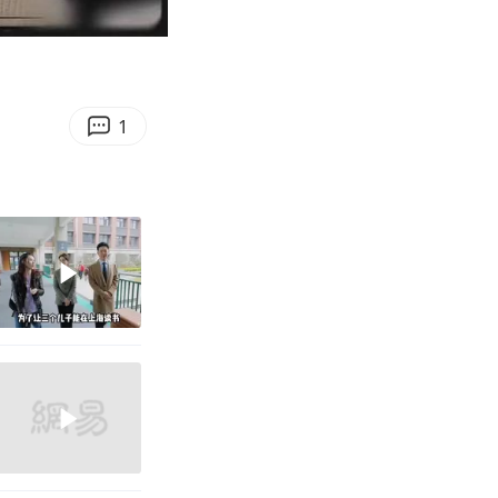
03:20
Enter
fullscreen
1