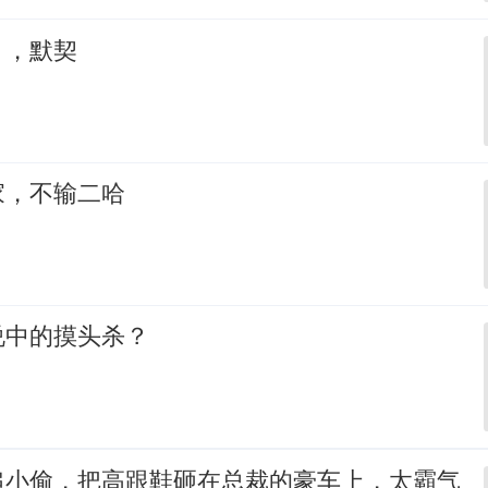
，，默契
家，不输二哈
说中的摸头杀？
追小偷，把高跟鞋砸在总裁的豪车上，太霸气