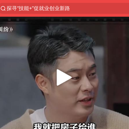
探寻“技能+”促就业创业新路
台风白海豚或在华东沿海登陆
38岁山东财大教授刘海明逝世
41岁女子为鼓励女儿考上985研究生
美国退回1000亿美元关税
24小时不关空调 电费反而更低？
弹药库存告急 美军补货难
河南试行周五下午弹性离岗
银行午休1.5小时 留个窗口行不行
要给全体职工“应休尽休”的底气
“天津之眼”摩天轮附近2人落水
儿科医生漏诊获刑：我认错但不能认罪