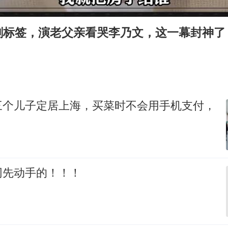
媒体：对美制裁中国的帮凶不必客气
剧标签，演老父亲看哭李乃文，这一幕封神了
如何把百年大党建设得更加坚强有力
日本籍女网红在韩直播时自杀身亡
李亚鹏向地铁吐血女孩捐99999元
余承东口误将24999元电脑报成2499
三个儿子定居上海，买菜时不会用手机支付，
总书记关心百姓身边这些民生大事
网先动手的！！！