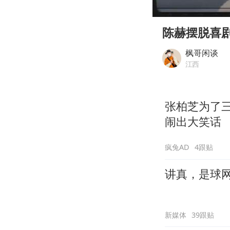
00:00
Play
陈赫摆脱喜
枫哥闲谈
江西
张柏芝为了
闹出大笑话
疯兔AD
4跟贴
讲真，是球
新媒体
39跟贴