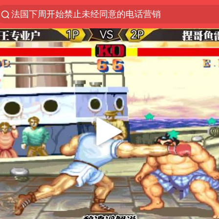
法国下周开始禁止未经同意的电话营销
台风白海豚登陆地点更新
巡查组提问 工作人员偷用手机查答案
看守所辅警收受10万获刑1年
国家气候中心：8月将有4轮高温过程，部分地区可达4
宇树科技 打新
台风白海豚进入48小时警戒线
贵州轮胎子公司获美国退税8136万
郑国霖回应去景区上班被保安拦下
曝韩足协曾为外籍裁判安排性招待
深圳地面沉降致车辆损坏系谣言