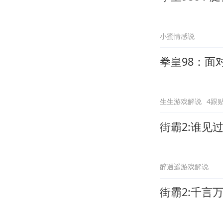
小蜜情感说
拳皇98：
生生游戏解说
4跟
街霸2:谁见
醉逍遥游戏解说
街霸2:千言