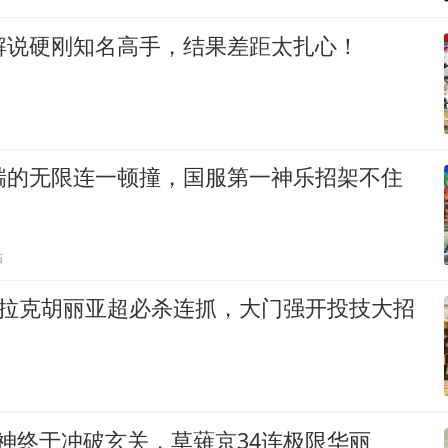
解说硬刚知名高手，结果差距太扎心！
特瑞的无限连一顿撞，国服第一神乐招架不住
贴
克拉克胡丽亚超必杀连抓，大门强开投技大招
腿神终于冲破玄关，草薙京34连极限华丽