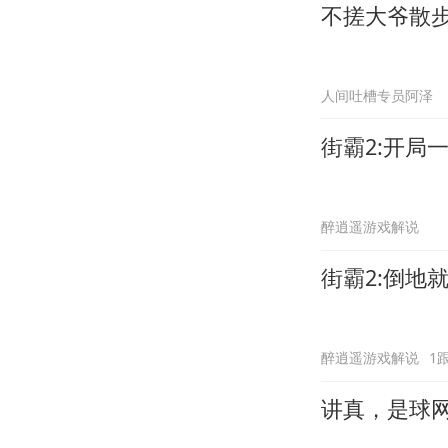
不搓大爷散
人间吐槽专员阿泽
街霸2:开局
醉逍遥游戏解说
街霸2:倒地
醉逍遥游戏解说
1
讲真，是球