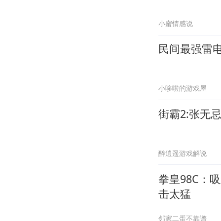
小蜜情感说
民间最强雷
小哆啦的游戏屋
街霸2:张无
醉逍遥游戏解说
拳皇98C：
击太猛
邻家二蛋不靠谱