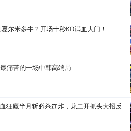
电夏尔米多牛？开场十秒KO满血大门！
忌最痛苦的一场中韩高端局
吸血狂魔半月斩必杀连炸，龙二开抓头大招反