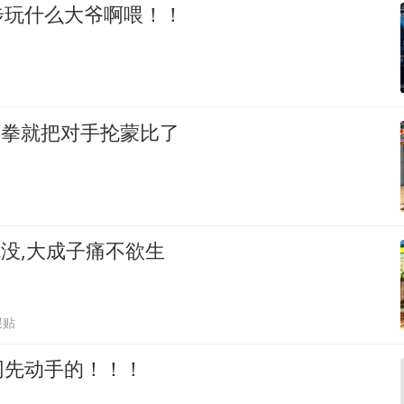
步玩什么大爷啊喂！！
一拳就把对手抡蒙比了
就没,大成子痛不欲生
跟贴
网先动手的！！！