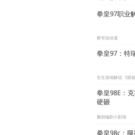
拳皇97职业
辉哥说动漫
拳皇97：
生生游戏解说
5跟
拳皇98E：
硬砸
脑洞编剧小剧场
拳皇98c：