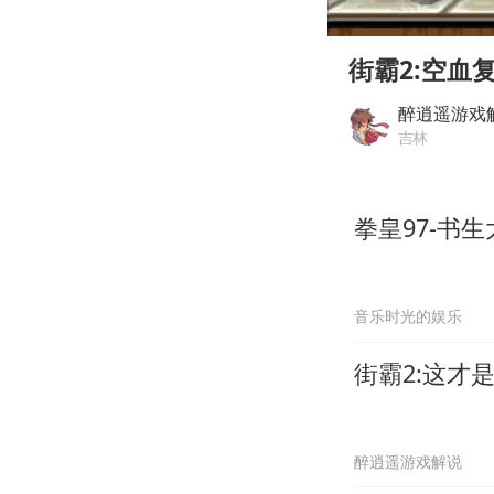
00:00
Play
街霸2:空血
醉逍遥游戏
吉林
拳皇97-书
音乐时光的娱乐
街霸2:这才
醉逍遥游戏解说