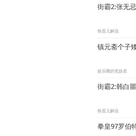
街霸2:张无
铁蛋儿解说
镇元斋个子
娱乐圈的笔娱君
街霸2:韩白
铁蛋儿解说
拳皇97罗伯