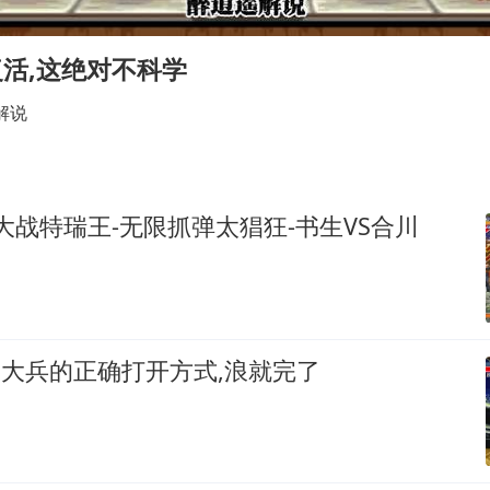
OpenAI免费版将升级为GPT-5.6 Luna
中方回应是否在太平洋海底开采稀土
复活,这绝对不科学
奋进开新局 实干挑大梁
解说
生大战特瑞王-无限抓弹太猖狂-书生VS合川
是大兵的正确打开方式,浪就完了