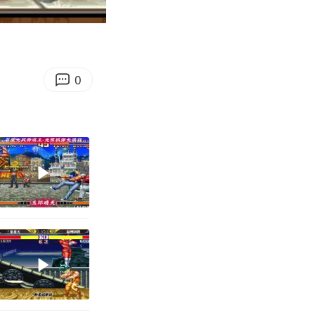
02:42
Enter
fullscreen
0