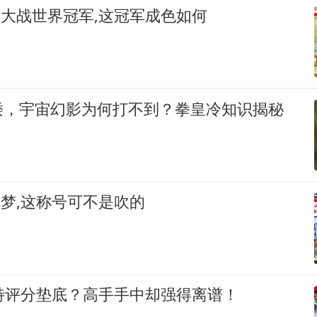
忌大战世界冠军,这冠军成色如何
矮，宇宙幻影为何打不到？拳皇冷知识揭秘
噩梦,这称号可不是吹的
特评分垫底？高手手中却强得离谱！