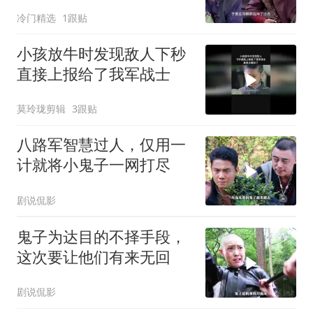
胜
冷门精选
1跟贴
小孩放牛时发现敌人下秒
直接上报给了我军战士
莫玲珑剪辑
3跟贴
八路军智慧过人，仅用一
计就将小鬼子一网打尽
剧说侃影
鬼子为达目的不择手段，
这次要让他们有来无回
剧说侃影