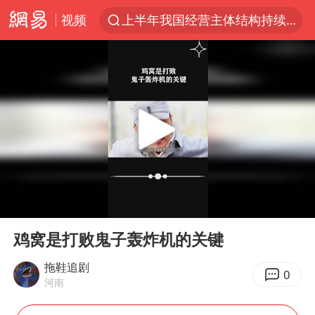
视频
上半年我国经营主体结构持续优化
上海有出现龙卷潜势
上海全域长途客运班次全部停运
今日15时起福州地铁高架区段停运
白海豚逼近浙闽沿海
1枚就能让航母瘫痪 轰-6J实力有多强
王艺迪2-4不敌张本美和止步4强
00:00
00:57
国足U17与阿森纳决赛取消 并列冠军
Play
Ent
full
上门女婿出轨女邻居多年被判重婚罪
鸡窝是打败鬼子轰炸机的关键
王传君 《披荆斩棘》
拖鞋追剧
0
河南
2025年小学教师减少13.19万