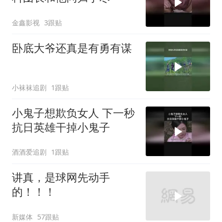
金鑫影视
3跟贴
卧底大爷还真是有勇有谋
小袜袜追剧
1跟贴
小鬼子想欺负女人 下一秒
抗日英雄干掉小鬼子
酒酒爱追剧
1跟贴
讲真，是球网先动手
的！！！
新媒体
57跟贴