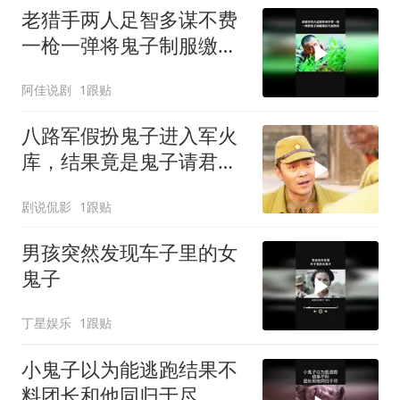
老猎手两人足智多谋不费
一枪一弹将鬼子制服缴获
大批物资
阿佳说剧
1跟贴
八路军假扮鬼子进入军火
库，结果竟是鬼子请君入
瓮
剧说侃影
1跟贴
男孩突然发现车子里的女
鬼子
丁星娱乐
1跟贴
小鬼子以为能逃跑结果不
料团长和他同归于尽