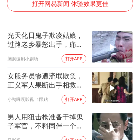
王艺迪无缘横滨赛决赛
打开网易新闻 体验效果更佳
泰国：高度重视中国游客旅游体验
于东来直播和胖东来核心团队开会
光天化日鬼子欺凌姑娘，
上海大部迎大暴雨
过路老乡暴怒出手，痛杀
《龙餐馆》 冲奖
作恶日寇
脑洞编剧小剧场
打开APP
蒯曼挺进WTT横滨冠军赛女单四强
构建更高水平的全民健身公共服务体系
女服务员惨遭流氓欺负，
正义军人果断出手相救，
英雄壮举令人动容
小鸭嘎嘎影视
1跟贴
打开APP
男人用狙击枪准备干掉鬼
子军官，不料同伴一个手
势，竟察觉不对劲