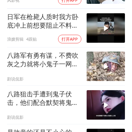
风影视
打开APP
日军在枪毙人质时我方卧
底冲上前想要阻止不料最
终还是没能成功
浪嫂剪辑
4跟贴
打开APP
八路军有勇有谋，不费吹
灰之力就将小鬼子一网打
尽
剧说侃影
八路狙击手遭到鬼子伏
击，他们配合默契将鬼子
斩杀殆尽
剧说侃影