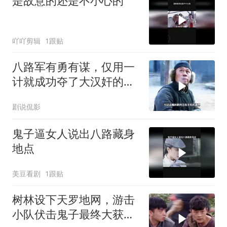
是故意的还是不小心的
吖吖剪辑
1跟贴
八路军有勇有谋，仅用一
计就成功夺了大汉奸的配
枪
剧说侃影
鬼子逼女人说出八路藏身
地点
美豆看剧
1跟贴
树林设下天罗地网，游击
小队伏击鬼子最终大获全