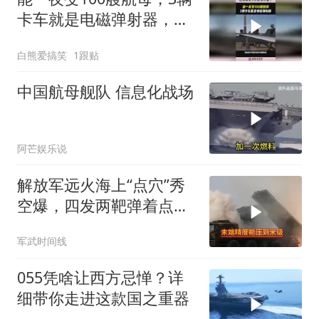
卡车就是电磁弹射器，这
简易无人机航母厉害了！
白熊爱搞笑
1跟贴
中国航母舰队 信息化战场
阿芒娱乐说
解放军远火海上“点穴”秀
空爆，四发两靶弹着点完
全重叠，这精度绝了！
军武时间线
055凭啥让西方忌惮？详
细带你走进这款国之重器