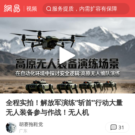
视频
服务提质，内需扩容有保障
官方通报传销头目出狱办书院
普京宣布多项人事调整
台风白海豚可能在浙江登陆
美股收盘：道指再创历史新高
人贩子“梅姨”真实姓名曝光
强台风白海豚逐渐向我国靠近
00:00
04:49
被一条街帮助的“煎饼叔叔”去世
Play
Ent
full
为鼓励女儿 41岁妈妈考上985研究生
全程实拍！解放军演练“斩首”行动大量
无人装备参与作战！无人机
“老头乐”悬挂“蒙H好几个8”上路
被错换37年女子起诉医院：本不需辍学
胡赛拖鞋党
31
广东