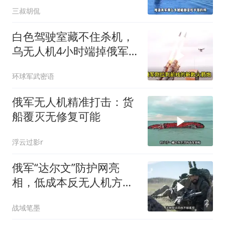
三叔胡侃
白色驾驶室藏不住杀机，
乌无人机4小时端掉俄军
“海马斯杀手”，体系才是
环球军武密语
胜负手
俄军无人机精准打击：货
船覆灭无修复可能
浮云过影r
俄军“达尔文”防护网亮
相，低成本反无人机方案
浅析
战域笔墨