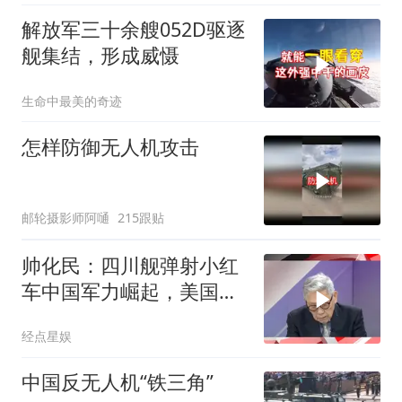
解放军三十余艘052D驱逐
舰集结，形成威慑
生命中最美的奇迹
怎样防御无人机攻击
邮轮摄影师阿嗵
215跟贴
帅化民：四川舰弹射小红
车中国军力崛起，美国军
事霸权战后没了
经点星娱
中国反无人机“铁三角”