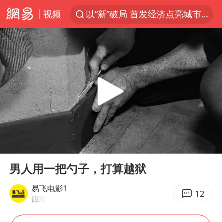
视频
以“新”破局 首发经济点亮城市消费活力
台风白海豚影响中国已成定局
中方回应是否开采太平洋海底稀土资源
昆明石林火把节
外交部发言人就广岛核爆81周年等答记者问
我国编制完成新版全月地质图
胡塞武装袭扰红海航运行动升级
00:00
04:28
郑国霖回应去景区上班被保安拦下
Play
Ent
full
80后女柜员逆袭成4200亿银行副行长
男人用一把勺子，打算越狱
感觉全东北都在等7号
易飞电影1
12
四川
扎哈罗娃批广岛市长不提美国原子弹