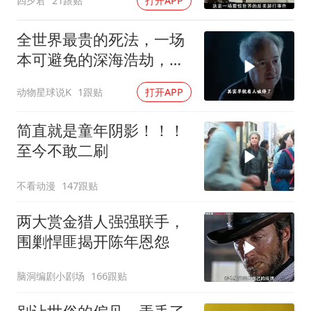
四夕君
21跟贴
打开APP
全世界最贵的死法，一场
本可避免的深海浩劫，
180万一张深海船票，载
动物星球说K
1跟贴
打开APP
着5名追梦人奔赴3800米
深海
简直就是童年阴影！！！
至今不敢二刷
不看动漫
147跟贴
两大赏金猎人强强联手，
围剿悍匪揭开陈年恩怨
脑洞编剧小剧场
166跟贴