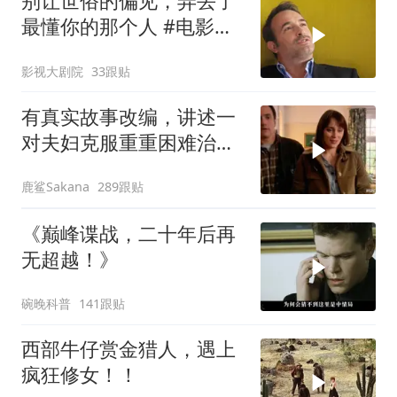
别让世俗的偏见，弄丢了
最懂你的那个人 #电影解
说
影视大剧院
33跟贴
有真实故事改编，讲述一
对夫妇克服重重困难治疗
自闭症孩子的故事
鹿鲨Sakana
289跟贴
《巅峰谍战，二十年后再
无超越！》
碗晚科普
141跟贴
西部牛仔赏金猎人，遇上
疯狂修女！！