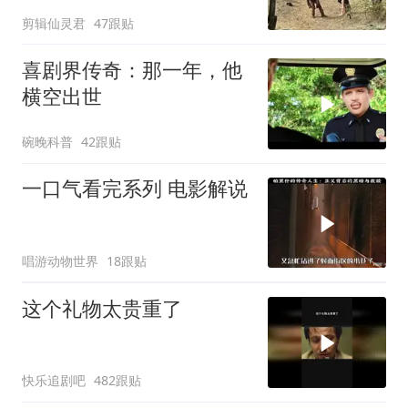
剪辑仙灵君
47跟贴
喜剧界传奇：那一年，他
横空出世
碗晚科普
42跟贴
一口气看完系列 电影解说
唱游动物世界
18跟贴
这个礼物太贵重了
快乐追剧吧
482跟贴