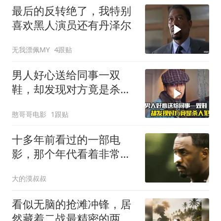
最后的反转绝了，我特别
喜欢黑人演员还有丹泽尔
无我漂佩MY
4跟贴
男人好心送给同事一双
鞋，却发现对方竟是杀人
犯，悬疑犯罪片
憨哥哥电影
1跟贴
十多年前看过的一部电
影，那个年代看着非常劲
爆爽飞
大的漠叔叔
看似无脑的抢滩冲锋，居
然藏着二战最精密的两栖