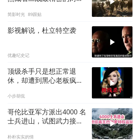
登陆作战体系
简影时光
89跟贴
影视解说，杜立特空袭
优趣纪史记
顶级杀手只是想正常退
休，却遭到黑心老板疯狂
追杀！《极线杀手》
小步胡侃
哥伦比亚军方派出4000 名
士兵进山，试图武力接管
毒王私人监狱
朴朴实实的情