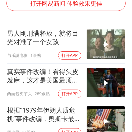
泰国一女公务员妆容引争议 本人回应
打开网易新闻 体验效果更佳
多地要求领导干部带头休假
女子利用漏洞0元薅走3000多件家电
男人刚刑满释放，就将目
首次证实！“胶球”存在
光对准了一个女孩
村民谈“梅姨”：叫的其实是“媒姨”
与乐説电影
1跟贴
打开APP
关之琳否认与27岁模特的恋情
奋进开新局 实干挑大梁
真实事件改编！看得头皮
发麻，这才是美国最顶级
刑侦片，全程高能
两面包夹芋头
269跟贴
打开APP
根据“1979年伊朗人质危
机”事件改编，奥斯卡最佳
影片