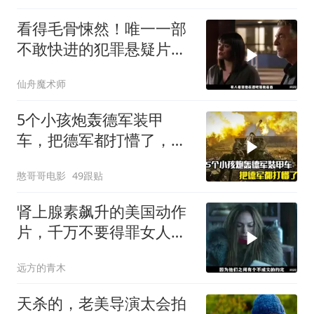
看得毛骨悚然！唯一一部
不敢快进的犯罪悬疑片，
真相太炸裂
仙舟魔术师
5个小孩炮轰德军装甲
车，把德军都打懵了，战
争片
憨哥哥电影
49跟贴
肾上腺素飙升的美国动作
片，千万不要得罪女人，
狠起来比男人凶猛
远方的青木
天杀的，老美导演太会拍