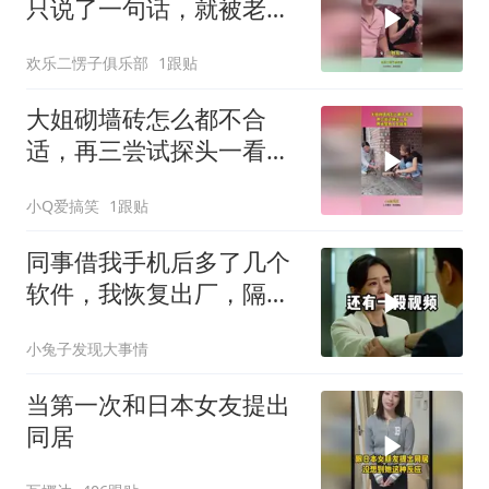
只说了一句话，就被老婆
疯狂扇脸
欢乐二愣子俱乐部
1跟贴
大姐砌墙砖怎么都不合
适，再三尝试探头一看，
原来是有人在捣鬼！
小Q爱搞笑
1跟贴
同事借我手机后多了几个
软件，我恢复出厂，隔壁
总监竟被带走
小兔子发现大事情
当第一次和日本女友提出
同居