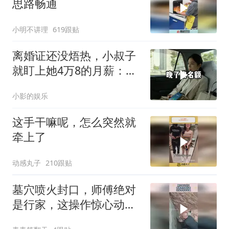
思路畅通
小明不讲理
619跟贴
离婚证还没焐热，小叔子
就盯上她4万8的月薪：转
我
小影的娱乐
这手干嘛呢，怎么突然就
牵上了
动感丸子
210跟贴
墓穴喷火封口，师傅绝对
是行家，这操作惊心动
魄！