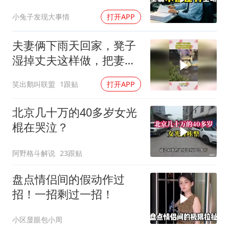
个退单电话
小兔子发现大事情
打开APP
夫妻俩下雨天回家，凳子
湿掉丈夫这样做，把妻子
爱的淋漓尽致！
笑出鹅叫联盟
1跟贴
打开APP
北京几十万的40多岁女光
棍在哭泣？
阿野格斗解说
23跟贴
盘点情侣间的假动作过
招！一招剩过一招！
小区显眼包小周