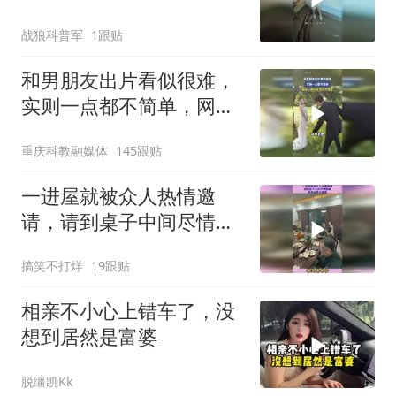
战狼科普军
1跟贴
和男朋友出片看似很难，
实则一点都不简单，网
友：很听话，但听不懂话
重庆科教融媒体
145跟贴
一进屋就被众人热情邀
请，请到桌子中间尽情跳
舞，原来她是大家掌
搞笑不打烊
19跟贴
相亲不小心上错车了，没
想到居然是富婆
脱缰凯Kk