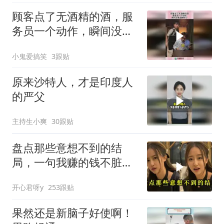
顾客点了无酒精的酒，服
务员一个动作，瞬间没有
酒精味了！
小鬼爱搞笑
3跟贴
原来沙特人，才是印度人
的严父
主持生小爽
30跟贴
盘点那些意想不到的结
局，一句我赚的钱不脏，
真是杀人又诛心
开心君呀y
253跟贴
果然还是新脑子好使啊！