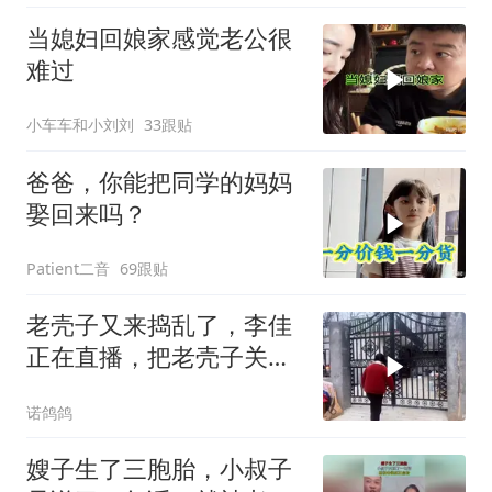
当媳妇回娘家感觉老公很
难过
小车车和小刘刘
33跟贴
爸爸，你能把同学的妈妈
娶回来吗？
Patient二音
69跟贴
老壳子又来捣乱了，李佳
正在直播，把老壳子关在
大门外一天没开门
诺鸽鸽
嫂子生了三胞胎，小叔子