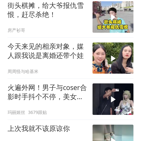
街头棋摊，给大爷报仇雪
恨，赶尽杀绝！
房产衫哥
今天来见的相亲对象，媒
人跟我说是离婚还带个娃
周周怪与哈基米
火遍外网！男子与coser合
影时手抖个不停，美女做
出一个意外举动
玛丽姬丝
3679跟贴
上次我就不该原谅你