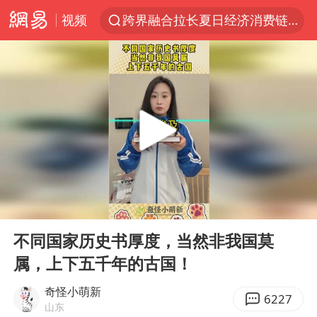
视频
跨界融合拉长夏日经济消费链条
拜登前列腺癌恶化
四川宜宾5.5级地震后余震为何不断
上海轨交全网络地面高架区段限速运行
武契奇会见泽连斯基有何意图
2026“未录满”本科专业排行榜出炉
浙江海域将现5到8米巨浪到狂浪
00:00
00:10
2026年7月份居民消费价格同比上涨0.5%
Play
Ent
full
“伊斯兰版北约”出现
不同国家历史书厚度，当然非我国莫
属，上下五千年的古国！
上海中心城区暴雨预警由橙变红
台铃电动车仅骑一年就断电趴窝
奇怪小萌新
6227
山东