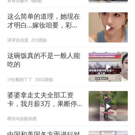
青青笑翻天
4跟贴
这么简单的道理，她现在
才明白…嫁妆咱要，彩礼
咱也给！
泽哥说动漫
231跟贴
这碗饭真的不是一般人能
吃的
小红帽的丫丫
5552跟贴
婆婆拿走丈夫全部工资
卡，我月薪3万，果断停
做早饭
喂河马的陈加西
中国和美国各方面进行对