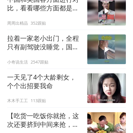
比，看看哪些方面都是谁
领先
周周出精品
352跟贴
拉着一家老小出门，全程
只有副驾驶没睡觉，国产
车越来越离谱
小奇说生活
2547跟贴
一天见了4个大龄剩女，
个个出招要我命
木木手工工
113跟贴
【吃货一吃饭你就抢，这
次还要挤到中间来抢，我
就不信治不了你