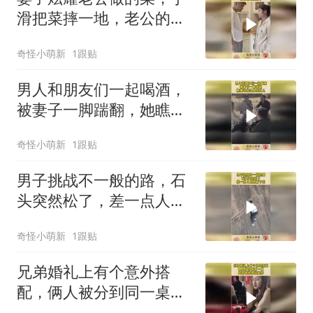
滑把菜摔一地，老公的做
法绝了！
奇怪小萌新
1跟贴
男人和朋友们一起喝酒，
被妻子一脚踹翻，她瞧不
起这桌任何人！
奇怪小萌新
1跟贴
男子挑战不一般的路，石
头突然松了，差一点人也
跟着下去！
奇怪小萌新
1跟贴
兄弟婚礼上有个意外搭
配，俩人被分到同一桌，
大家直接热议起来！