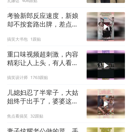
瓦娜达
406跟贴
考验新郎反应速度，新娘
却不按套路出牌，差点当
场丢人！
搞笑大书包
1跟贴
重口味视频超刺激，内容
精彩让人上头，有人看了
不止一遍
搞笑设计师
1763跟贴
儿媳妇忍了半辈子，大姑
姐终于出手了，婆婆这一
脚挨的不冤枉
焦点看搞笑
32跟贴
妻子炫耀老公做的菜，手