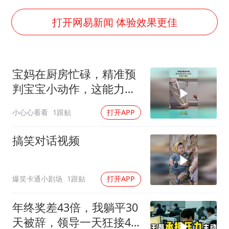
外国游客的“中国游三件套”火了
以军士兵把枪口对准中国记者
打开网易新闻 体验效果更佳
白海豚在海上打了个结
上海大部迎大暴雨
宝妈在厨房忙碌，精准预
方桃子代言广告视频已下架
判宝宝小动作，这能力满
一周大涨超7% 金价为何突然上涨
分！
小心心看看
1跟贴
打开APP
构建更高水平的全民健身公共服务体系
搞笑对话视频
爆笑卡通小剧场
1跟贴
打开APP
年终奖差43倍，我躺平30
天被辞，领导一天狂接47