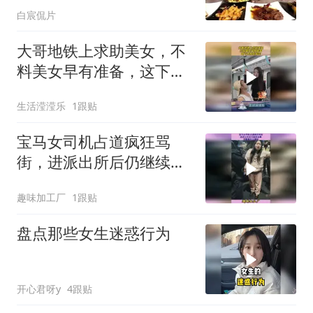
白宸侃片
大哥地铁上求助美女，不
料美女早有准备，这下大
哥乐开花！
生活滢滢乐
1跟贴
宝马女司机占道疯狂骂
街，进派出所后仍继续发
飙，完整事件大揭秘
趣味加工厂
1跟贴
盘点那些女生迷惑行为
开心君呀y
4跟贴