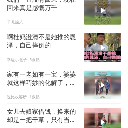
回来真是感慨万千
千儿综艺
啊杜妈澄清不是她推的恩
泽，自己摔倒的
幸运小北子
5跟贴
家有一老如有一宝，婆婆
就这样巧妙的化解了，夫
妻之间的吵闹
逗比收容所
1跟贴
女儿去娘家借钱，换来的
却是一把干草，只有当娘
的能看懂