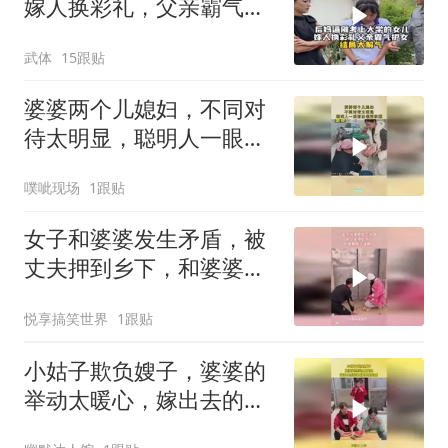
嫁人换彩礼，父亲霸气护
女，结局太解气！
武体
15跟贴
婆婆两个儿媳妇，不同对
待太明显，聪明人一眼看
出谁更孝顺！
噗呲现场
1跟贴
女子和婆婆发生矛盾，被
丈夫押到乡下，和婆婆赔
礼道歉！
悦享搞笑世界
1跟贴
小姑子欺负嫂子，婆婆的
举动太暖心，嫁出去的闺
女泼出去的水！