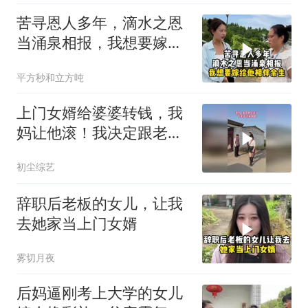
苦寻恩人多年，滴水之恩
当涌泉相报，我想要嫁给
他相伴余生
平方秒和立方吨
上门女婿给婆婆转钱，我
妈让他滚！我决定跟老公
走，这婚离定了！
初尘综艺
辞职后老板的女儿，让我
去她家当上门女婿
雾切月夜
后妈逼刚考上大学的女儿