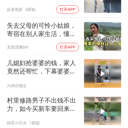
妈
起喜电影
4跟贴
打开APP
失去父母的可怜小姑娘，
寄宿在别人家生活，懂事
的模样让人心酸
无我漂佩MY
打开APP
儿媳妇抢婆婆的钱，家人
竟然还帮忙，下幕婆婆有
理说不清
六神百晓生
村里修路男子不出钱不出
力，如今买新车要回来，
结果村民不让过！
搞笑小石头
1跟贴