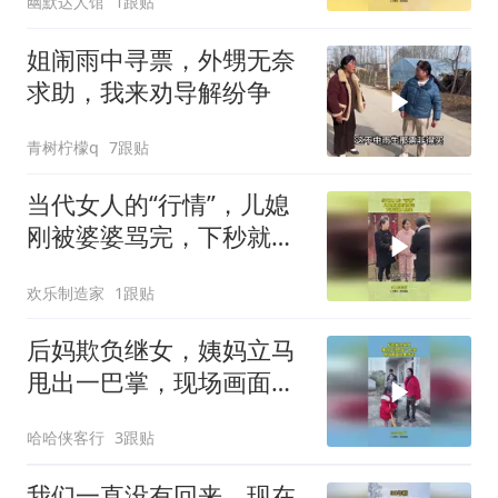
幽默达人馆
1跟贴
姐闹雨中寻票，外甥无奈
求助，我来劝导解纷争
青树柠檬q
7跟贴
当代女人的“行情”，儿媳
刚被婆婆骂完，下秒就被
人抢走
欢乐制造家
1跟贴
后妈欺负继女，姨妈立马
甩出一巴掌，现场画面极
度舒适
哈哈侠客行
3跟贴
我们一直没有回来，现在