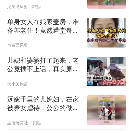
搞笑飞鱼剪
4跟贴
单身女人在娘家盖房，准
备养老住！竟然遭堂哥故
意为难，太气人
帘卷西风醉
儿媳和婆婆打了起来，老
公竟插不上话，真实原因
让人很感动
大小关物语
远嫁千里的儿媳妇，在家
被养女虐待，公公的做法
儿媳一下有了底气
生活玩笑社
1跟贴