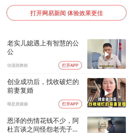
泰国：高度重视中国游客旅游体验
2025年小学教师减少13.19万
打开网易新闻 体验效果更佳
韩军前线部队连曝丑闻
上海大部迎大暴雨
老实儿媳遇上有智慧的公
《龙餐馆》 冲奖
公
笔试第一被劝弃考涉事副校长被撤职
动漫跳舞姬
打开APP
奋力开创中国式现代化建设新局面
创业成功后，找收破烂的
前妻复婚
嘞是唐孃孃
打开APP
恩泽的伤情花钱不少，阿
杜言谈之间怪怨老壳子妈