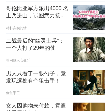
哥伦比亚军方派出4000 名
士兵进山，试图武力接管
毒王私人监狱
朴朴实实的情
二战最后的“幽灵士兵”：
一个人打了29年的仗
等闲故人心变阡
男人只看了一眼勺子，竟
发现远处有个狙击手！
鱼鱼手工
女人因购物未付款，竟遭