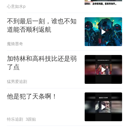
心意如水p
不到最后一刻，谁也不知
道能否顺利返航
魔骑墨奇
加特林和高科技比还是弱
了点
猛男爱追剧
他是犯了天条啊！
特乐追剧
3跟贴