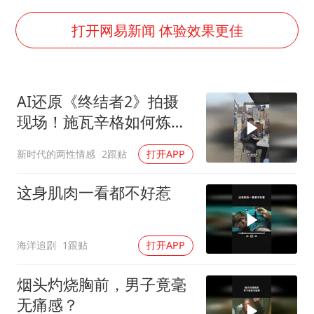
打开网易新闻 体验效果更佳
AI还原《终结者2》拍摄
现场！施瓦辛格如何炼成
机器人？
新时代的两性情感
2跟贴
打开APP
这身肌肉一看都不好惹
海洋追剧
1跟贴
打开APP
烟头灼烧胸前，男子竟毫
无痛感？