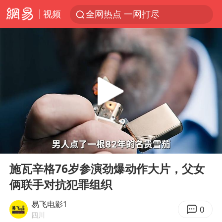
视频
全网热点 一网打尽
00:00
08:04
Play
Ent
full
施瓦辛格76岁参演劲爆动作大片，父女
俩联手对抗犯罪组织
易飞电影1
0
四川