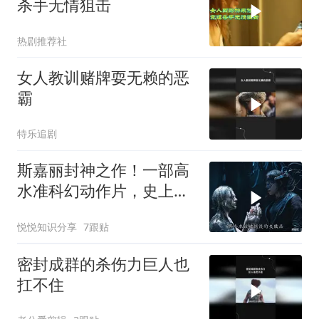
杀手无情狙击
热剧推荐社
女人教训赌牌耍无赖的恶
霸
特乐追剧
斯嘉丽封神之作！一部高
水准科幻动作片，史上最
狠辣的女战神！
悦悦知识分享
7跟贴
密封成群的杀伤力巨人也
扛不住