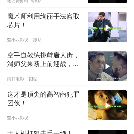
老公爱剪辑
3跟贴
魔术师利用绚丽手法盗取
芯片！
莹小八影视
1跟贴
空手道教练挑衅唐人街，
滑师父果断上前迎战，一
场恶战即将爆发
雨轩电影
1跟贴
这才是顶尖的高智商犯罪
团伙！
莹小八影视
无人机打狙击手一绝！