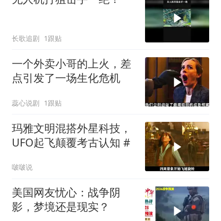
长歌追剧
1跟贴
一个外卖小哥的上火，差
点引发了一场生化危机
蕊心说剧
1跟贴
玛雅文明混搭外星科技，
UFO起飞颠覆考古认知 #
啵啵说
美国网友忧心：战争阴
影，梦境还是现实？