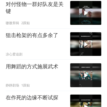
对付怪物一群好队友是关
键
嗷嗷剪辑
2跟贴
狙击枪架的有点多余了
凉心爱追剧
用舞蹈的方式施展武术
静静剧场
1跟贴
在作死的边缘不断试探