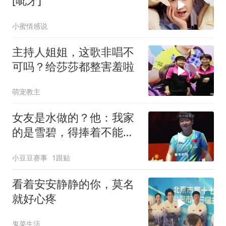
[呲牙]
小蜜情感说
主持人姐姐，这歌非唱不
可吗？给莎莎都整害羞啦
萌宠教主
女友是水做的？他：我家
的是雪碧，得捧着不能
晃！
小豆豆赛事
1跟贴
看着安安静静的你，莫名
就好心疼
鬼菜生活