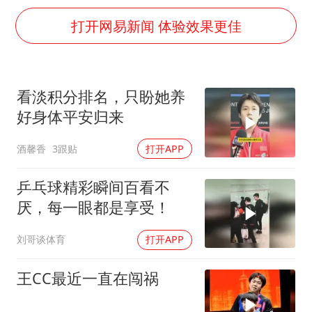
上海大部迎大暴雨
打开网易新闻 体验效果更佳
方桃子代言广告视频已下架
“伊斯兰版北约”出现
伯克希尔净买入约200亿美元股票
看淡积分排名，只盼她养
上交绝杀清华 姚明笑出表情包
好身体平安归来
曝美下令调查弹药库存信息遭泄露事件
酒馨香
3跟贴
打开APP
白海豚在海上打了个结
乒乓球精彩瞬间百看不
构建更高水平的全民健身公共服务体系
厌，每一眼都是享受！
刘哥谈体育
打开APP
王CC最近一直在闯祸