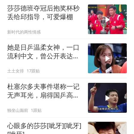
莎莎德班夺冠后抱奖杯秒
丢给邱指导，可爱爆棚
新时代的两性情感
她是日乒温柔女神，一口
流利中文，曾公开表达喜
欢马龙
土土女排
17跟贴
杜塞尔多夫事件堪称一记
无声耳光，扇得国乒高层
颜面扫地
独坐山巅前
1跟贴
心眼多的莎莎[呲牙][呲牙]