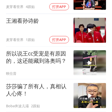
麦芽看世界
4跟贴
打开APP
王湘看孙诗龄
麦芽看世界
1跟贴
打开APP
所以说王cc受宠是有原因
的，这还能藏到洛奥吗？
映往昔
莎莎骗了所有人，真相认
人心疼！
Boba奔波儿灞
2跟贴