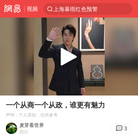
视频
上海暴雨红色预警
跨界融合拉长夏日经济消费链条
白海豚逼近浙闽沿海
四川宜宾5.5级地震后余震为何不断
白海豚5次眼壁置换
上海轨交全网络地面高架区段限速运行
王艺迪无缘横滨赛决赛
00:00
01:42
奇飞云任内蒙古兴安盟盟委书记
Play
Ent
full
浙江海域将现5到8米巨浪到狂浪
一个从商一个从政，谁更有魅力
武契奇会见泽连斯基有何意图
声明：个人原创，仅供参考
麦芽看世界
台铃电动车仅骑一年就断电趴窝
3
四川