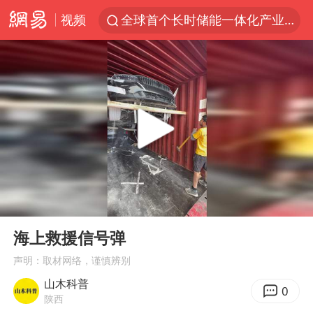
全球首个长时储能一体化产业园量产
视频
台风白海豚加强
中国女篮70-67险胜尼日利亚女篮
四川宜宾高县4.9级地震致1死
名创优品回应女子吐槽内裤质量差
出口禁令驱动有色板块大涨
秋天的第一杯奶茶到底有多火
国防部：中国军队坚决反制任何闹海挑衅图谋
00:00
00:24
U17国足点球大战淘汰河床晋级决赛
Play
Ent
full
海上救援信号弹
美股存储板块集体大跌
声明：取材网络，谨慎辨别
国乒男单横滨冠军赛全军覆没
山木科普
0
38岁演员求职万岁山NPC成功
陕西