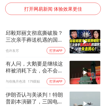
胡彦斌获《歌手2026》歌王
打开网易新闻 体验效果更佳
日本试射“战斧”导弹，国防部回应
胡彦斌韩磊 谁帮谁
“今天得有40℃了吧 为啥还不预警”
邱毅郑丽文彻底撕破脸？
三次亲手葬送机遇的国民
夯实基础开新局
党，恐失去民心
也许友尽
打开APP
有人问，大鹅要是继续这
样被消耗下去，会不会灭
亡？
与你挽月色清
179跟贴
打开APP
伊朗否认与美谈判！特朗
普剧本演砸了，三国电话