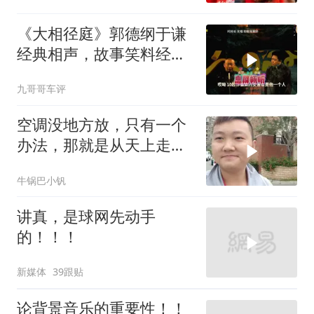
《大相径庭》郭德纲于谦
经典相声，故事笑料经典
不断！
九哥哥车评
空调没地方放，只有一个
办法，那就是从天上走，
老师傅一招拿下
牛锅巴小钒
讲真，是球网先动手
的！！！
新媒体
39跟贴
论背景音乐的重要性！！