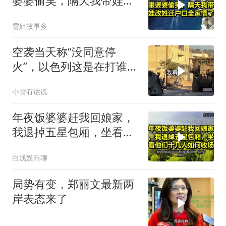
婆婆偷笑，隔天我带娃改
姓迁户口全家懵了！
雪姐故事多
空袭当天称“没同意停
火”，以色列这是在打谁的
脸
小雪有话说
年夜饭婆婆赶我回娘家，
我退掉五星包厢，坐看他
们十几人如何收场
白浅娱乐聊
局势有变，郑丽文最新两
岸表态来了