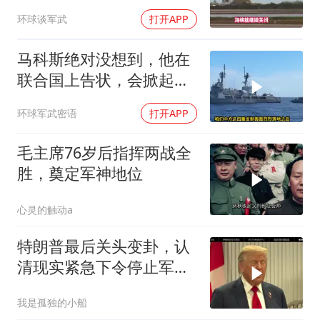
打爆德黑兰表忠心
环球谈军武
打开APP
马科斯绝对没想到，他在
联合国上告状，会掀起中
方的4重反制
环球军武密语
打开APP
毛主席76岁后指挥两战全
胜，奠定军神地位
心灵的触动a
特朗普最后关头变卦，认
清现实紧急下令停止军事
行动
我是孤独的小船