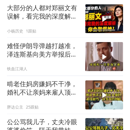
大部分的人都对郑丽文有
误解，看完我的深度解析
你会敬佩她！
小杨历史
1跟贴
难怪伊朗导弹越打越准，
泽连斯基向美方举报后，
特朗普宣布不打了
铁血江湖人
啃老住妈房嫌妈不干净，
婚礼不让亲妈来雇人顶
包，超哥怒骂
胖达公主
25跟贴
公公骂我儿子，丈夫冷眼